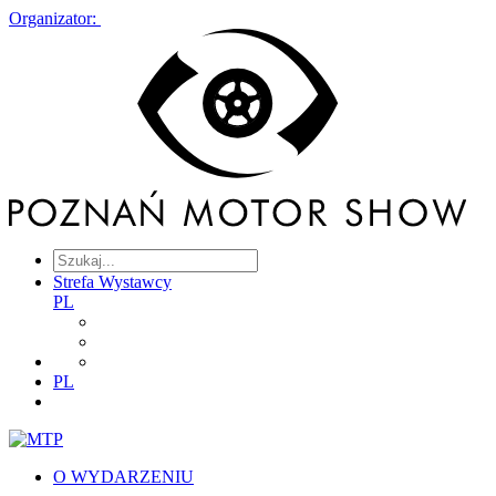
Organizator:
Strefa Wystawcy
PL
PL
O WYDARZENIU