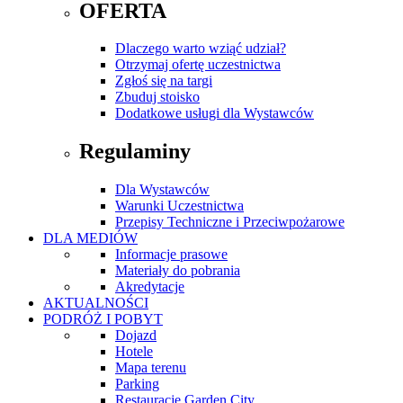
OFERTA
Dlaczego warto wziąć udział?
Otrzymaj ofertę uczestnictwa
Zgłoś się na targi
Zbuduj stoisko
Dodatkowe usługi dla Wystawców
Regulaminy
Dla Wystawców
Warunki Uczestnictwa
Przepisy Techniczne i Przeciwpożarowe
DLA MEDIÓW
Informacje prasowe
Materiały do pobrania
Akredytacje
AKTUALNOŚCI
PODRÓŻ I POBYT
Dojazd
Hotele
Mapa terenu
Parking
Restauracje Garden City