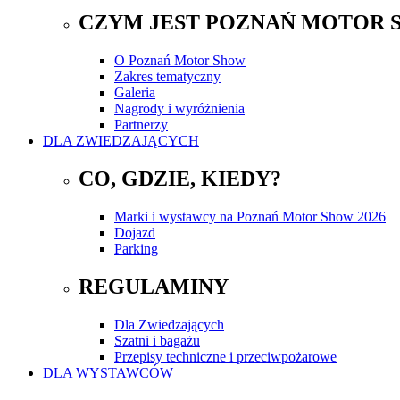
CZYM JEST POZNAŃ MOTOR 
O Poznań Motor Show
Zakres tematyczny
Galeria
Nagrody i wyróżnienia
Partnerzy
DLA ZWIEDZAJĄCYCH
CO, GDZIE, KIEDY?
Marki i wystawcy na Poznań Motor Show 2026
Dojazd
Parking
REGULAMINY
Dla Zwiedzających
Szatni i bagażu
Przepisy techniczne i przeciwpożarowe
DLA WYSTAWCÓW