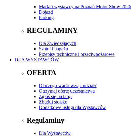
Marki i wystawcy na Poznań Motor Show 2026
Dojazd
Parking
REGULAMINY
Dla Zwiedzających
Szatni i bagażu
Przepisy techniczne i przeciwpożarowe
DLA WYSTAWCÓW
OFERTA
Dlaczego warto wziąć udział?
Otrzymaj ofertę uczestnictwa
Zgłoś się na targi
Zbuduj stoisko
Dodatkowe usługi dla Wystawców
Regulaminy
Dla Wystawców