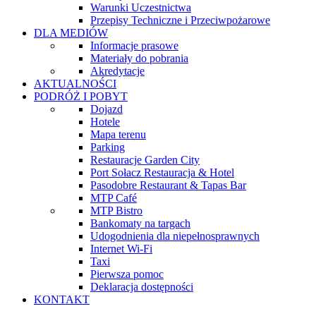
Warunki Uczestnictwa
Przepisy Techniczne i Przeciwpożarowe
DLA MEDIÓW
Informacje prasowe
Materiały do pobrania
Akredytacje
AKTUALNOŚCI
PODRÓŻ I POBYT
Dojazd
Hotele
Mapa terenu
Parking
Restauracje Garden City
Port Sołacz Restauracja & Hotel
Pasodobre Restaurant & Tapas Bar
MTP Café
MTP Bistro
Bankomaty na targach
Udogodnienia dla niepełnosprawnych
Internet Wi-Fi
Taxi
Pierwsza pomoc
Deklaracja dostępności
KONTAKT