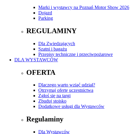
Marki i wystawcy na Poznań Motor Show 2026
Dojazd
Parking
REGULAMINY
Dla Zwiedzających
Szatni i bagażu
Przepisy techniczne i przeciwpożarowe
DLA WYSTAWCÓW
OFERTA
Dlaczego warto wziąć udział?
Otrzymaj ofertę uczestnictwa
Zgłoś się na targi
Zbuduj stoisko
Dodatkowe usługi dla Wystawców
Regulaminy
Dla Wystawców