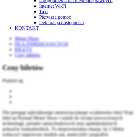
Udogodnienia dla niepełnosprawnych
Internet Wi-Fi
Taxi
Pierwsza pomoc
Deklaracja dostępności
KONTAKT
Motor Show
DLA ZWIEDZAJĄCYCH
BILETY
Ceny biletów
Ceny biletów
Podziel się
Nie przegap największego motoryzacyjnego wydarzenia roku! Kup
bilet na Poznań Motor Show i wjedź do świata nowoczesnych
technologii, premier samochodowych oraz spektakularnych
pokazów kaskaderskich. To niepowtarzalna okazja, by z bliska
zobaczyć najnowsze modele aut, motocykli i pojazdów