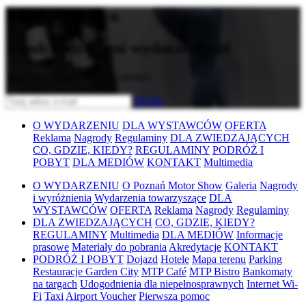
Bądź na bieżąco
z nadchodzącymi wydarzeniami
Zapisz się do naszego newslettera
Wyślij
O WYDARZENIU
DLA WYSTAWCÓW
OFERTA
Reklama
Nagrody
Regulaminy
DLA ZWIEDZAJĄCYCH
CO, GDZIE, KIEDY?
REGULAMINY
PODRÓŻ I
POBYT
DLA MEDIÓW
KONTAKT
Multimedia
O WYDARZENIU
O Poznań Motor Show
Galeria
Nagrody
i wyróżnienia
Wydarzenia towarzyszące
DLA
WYSTAWCÓW
OFERTA
Reklama
Nagrody
Regulaminy
DLA ZWIEDZAJĄCYCH
CO, GDZIE, KIEDY?
REGULAMINY
Multimedia
DLA MEDIÓW
Informacje
prasowe
Materiały do pobrania
Akredytacje
KONTAKT
PODRÓŻ I POBYT
Dojazd
Hotele
Mapa terenu
Parking
Restauracje Garden City
MTP Café
MTP Bistro
Bankomaty
na targach
Udogodnienia dla niepełnosprawnych
Internet Wi-
Fi
Taxi
Airport Voucher
Pierwsza pomoc