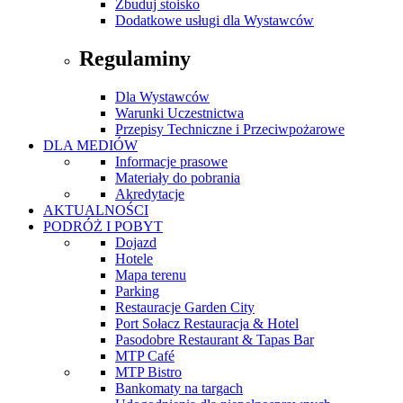
Zbuduj stoisko
Dodatkowe usługi dla Wystawców
Regulaminy
Dla Wystawców
Warunki Uczestnictwa
Przepisy Techniczne i Przeciwpożarowe
DLA MEDIÓW
Informacje prasowe
Materiały do pobrania
Akredytacje
AKTUALNOŚCI
PODRÓŻ I POBYT
Dojazd
Hotele
Mapa terenu
Parking
Restauracje Garden City
Port Sołacz Restauracja & Hotel
Pasodobre Restaurant & Tapas Bar
MTP Café
MTP Bistro
Bankomaty na targach