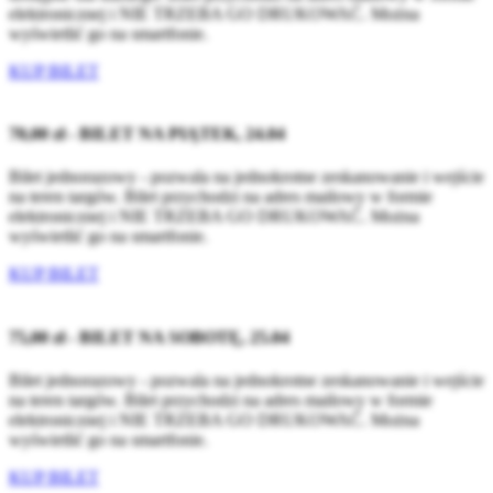
elektronicznej i NIE TRZEBA GO DRUKOWAĆ. Można
wyświetlić go na smartfonie.
KUP BILET
70,00 zł - BILET NA PIĄTEK, 24.04
Bilet jednorazowy - pozwala na jednokrotne zeskanowanie i wejście
na teren targów. Bilet przychodzi na adres mailowy w formie
elektronicznej i NIE TRZEBA GO DRUKOWAĆ. Można
wyświetlić go na smartfonie.
KUP BILET
75,00 zł - BILET NA SOBOTĘ, 25.04
Bilet jednorazowy - pozwala na jednokrotne zeskanowanie i wejście
na teren targów. Bilet przychodzi na adres mailowy w formie
elektronicznej i NIE TRZEBA GO DRUKOWAĆ. Można
wyświetlić go na smartfonie.
KUP BILET