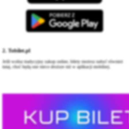
2. Tobilet.pl
Jeśli wolisz tradycyjny zakup online, bilety możesz nabyć również
tutaj, choć będą one nieco droższe niż w aplikacji mobilnej.