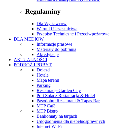
Regulaminy
Dla Wystawców
Warunki Uczestnictwa
Przepisy Techniczne i Przeciwpożarowe
DLA MEDIÓW
Informacje prasowe
Materiały do pobrania
Akredytacje
AKTUALNOŚCI
PODRÓŻ I POBYT
Dojazd
Hotele
Mapa terenu
Parking
Restauracje Garden City
Port Sołacz Restauracja & Hotel
Pasodobre Restaurant & Tapas Bar
MTP Café
MTP Bistro
Bankomaty na targach
Udogodnienia dla niepełnosprawnych
Internet Wi-Fi