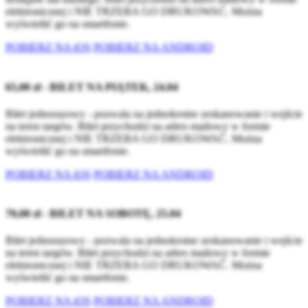
elektronicznej i NIE TRZEBA GO DRUKOWAĆ. Można
wyświetlić go na smartfonie.
POBIERZ NA iOS
POBIERZ NA ANDROID
65,00 zł - BILET NA PIĄTEK, 24.04
Bilet jednorazowy - pozwala na jednokrotne zeskanowanie i wejście
na teren targów. Bilet przychodzi na adres mailowy w formie
elektronicznej i NIE TRZEBA GO DRUKOWAĆ. Można
wyświetlić go na smartfonie.
POBIERZ NA iOS
POBIERZ NA ANDROID
70,00 zł - BILET NA SOBOTĘ, 25.04
Bilet jednorazowy - pozwala na jednokrotne zeskanowanie i wejście
na teren targów. Bilet przychodzi na adres mailowy w formie
elektronicznej i NIE TRZEBA GO DRUKOWAĆ. Można
wyświetlić go na smartfonie.
POBIERZ NA iOS
POBIERZ NA ANDROID