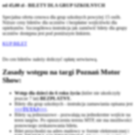
od 45,00 zł - BILETY DLA GRUP SZKOLNYCH
Specjalna oferta cenowa dla grup szkolnych powyżej 15 osób.
Niższe ceny biletów dla uczniów i bezpłatne wejściówki dla
opiekunów. Szczegółowa instrukcja jak zamówić bilety dla grupy
uczniów dostępna jest pod poniższym linkiem.
KUP BILET
Do cen biletów należy doliczyć opłatę serwisową.
Zasady wstępu na targi Poznań Motor
Show:
Wstęp dla dzieci do 6 roku życia
(które nie ukończyły
jeszcze 7 lat)
BEZPŁATNY.
Bilety dla grup szkolnych - instrukcja zamawiania opisana jest
>>>TUTAJ<<<
.
Bilety są jednorazowe - pozwalają na jednokrotne wejście na
teren targów. Po opuszczeniu terenu MTP, nie ma możliwości
ponownego zeskanowania biletu.
Bilet przychodzi na adres mailowy w formie elektronicznej i