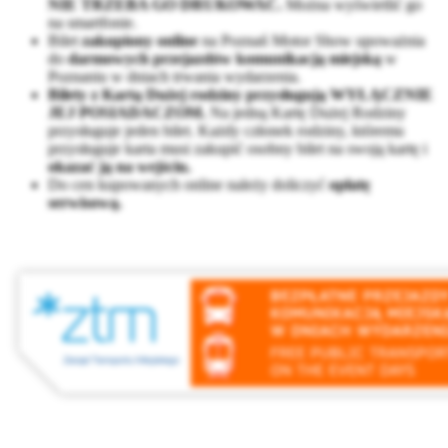
NIE TRZEBA GO DRUKOWAĆ.
Można wyświetlić go
na smartfonie.
Bilet
zakupiony online
na Poznań Motor Show upoważnia
do
darmowych przejazdów komunikacją miejską
w
Poznaniu w dniach trwania wydarzenia.
Bilety z Kartą Dużej rodziny przysługują WYŁĄCZNIE
JEJ POSIADACZOM.
Na jedną Kartę Dużej Rodziny
przysługuje jeden bilet. Każdy członek rodziny, któremu
przysługuje karta musi zakupić osobny bilet na swoją kartę i
okazać ją na wejściu.
Do cen kupowanych online należy doliczyć
opłatę
serwisową.