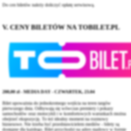
Do cen biletów należy doliczyć opłatę serwisową.
V. CENY BILETÓW NA TOBILET.PL
200,00 zł - MEDIA DAY - CZWARTEK, 23.04
Bilet upoważnia do jednokrotnego wejścia na teren targów
pierwszego dnia. Odbywają się wówczas premiery i pokazy
samochodów oraz motocykli i w komfortowych warunkach można
obejrzeć ekspozycję. To też idealny moment na rozmowy
biznesowe. Nie trzeba być przedstawicielem mediów - bilety są
dostępne dla każdego. Bilet przychodzi na adres mailowy w formie