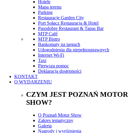
Hotele
Mapa terenu
Parking
Restauracje Garden City
Port Sołacz Restauracja & Hotel
Pasodobre Restaurant & Tapas Bar
MTP Café
MTP Bistro
Bankomaty na targach
Udogodnienia dla niepełnosprawnych
Internet Wi-Fi
Taxi
Pierwsza pomoc
Deklaracja dostępności
KONTAKT
O WYDARZENIU
CZYM JEST POZNAŃ MOTOR
SHOW?
O Poznań Motor Show
Zakres tematyczny
Galeria
Nagrody i wyróżnienia