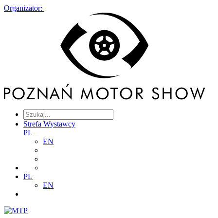
Organizator:
Strefa Wystawcy
PL
EN
PL
EN