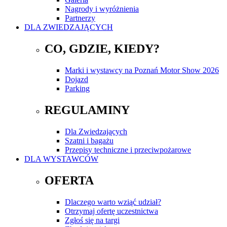
Nagrody i wyróżnienia
Partnerzy
DLA ZWIEDZAJĄCYCH
CO, GDZIE, KIEDY?
Marki i wystawcy na Poznań Motor Show 2026
Dojazd
Parking
REGULAMINY
Dla Zwiedzających
Szatni i bagażu
Przepisy techniczne i przeciwpożarowe
DLA WYSTAWCÓW
OFERTA
Dlaczego warto wziąć udział?
Otrzymaj ofertę uczestnictwa
Zgłoś się na targi