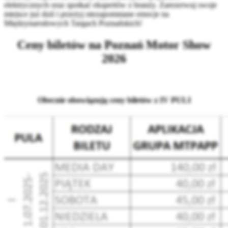
elektrycznych oraz spotkać ekspertów z branży. Zarezerwuj swoje
miejsce już dziś i przeżyj niezapomniane emocje na
Międzynarodowych Targach Poznańskich!
Ceny biletów na Poznań Motor Show
2026
Obecnie obowiązują ceny biletów z IV PULI