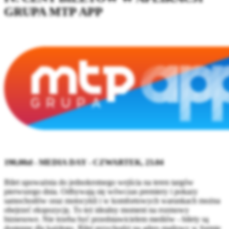
GRUPA MTP APP
190,00zł - MEDIA DAY - CZWARTEK, 23.04
Bilet upoważnia do jednokrotnego wejścia na teren targów
pierwszego dnia. Odbywają się wówczas premiery i pokazy
samochodów oraz motocykli i w komfortowych warunkach można
obejrzeć ekspozycję. To też idealny moment na rozmowy
biznesowe. Nie trzeba być przedstawicielem mediów - bilety są
dostępne dla każdego. Bilet przychodzi na adres mailowy w formie