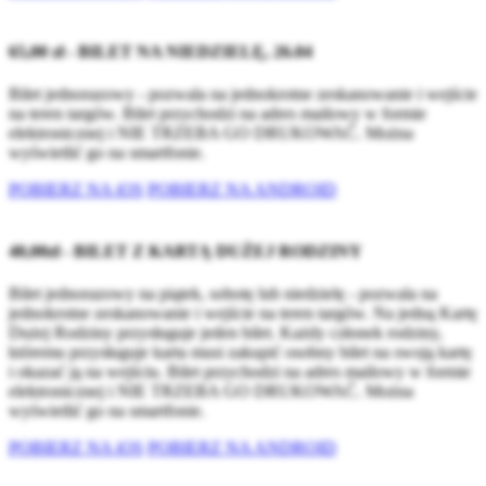
65,00 zł - BILET NA NIEDZIELĘ, 26.04
Bilet jednorazowy - pozwala na jednokrotne zeskanowanie i wejście
na teren targów. Bilet przychodzi na adres mailowy w formie
elektronicznej i NIE TRZEBA GO DRUKOWAĆ. Można
wyświetlić go na smartfonie.
POBIERZ NA iOS
POBIERZ NA ANDROID
40,00zł - BILET Z KARTĄ DUŻEJ RODZINY
Bilet jednorazowy na piątek, sobotę lub niedzielę - pozwala na
jednokrotne zeskanowanie i wejście na teren targów. Na jedną Kartę
Dużej Rodziny przysługuje jeden bilet. Każdy członek rodziny,
któremu przysługuje karta musi zakupić osobny bilet na swoją kartę
i okazać ją na wejściu. Bilet przychodzi na adres mailowy w formie
elektronicznej i NIE TRZEBA GO DRUKOWAĆ. Można
wyświetlić go na smartfonie.
POBIERZ NA iOS
POBIERZ NA ANDROID