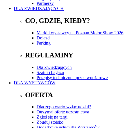
Partnerzy
DLA ZWIEDZAJĄCYCH
CO, GDZIE, KIEDY?
Marki i wystawcy na Poznań Motor Show 2026
Dojazd
Parking
REGULAMINY
Dla Zwiedzających
Szatni i bagażu
Przepisy techniczne i przeciwpożarowe
DLA WYSTAWCÓW
OFERTA
Dlaczego warto wziąć udział?
Otrzymaj ofertę uczestnictwa
Zgłoś się na targi
Zbuduj stoisko
Dodatkowe usługi dla Wystawców