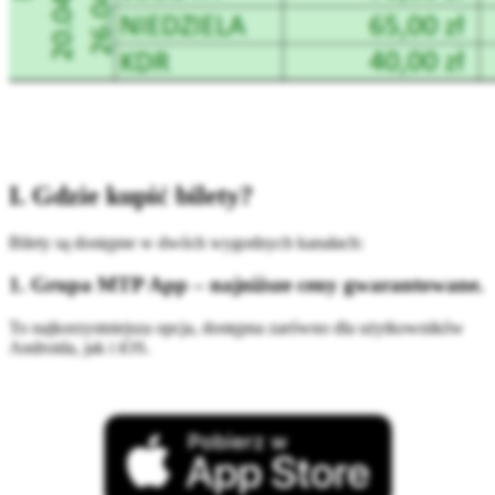
I. Gdzie kupić bilety?
Bilety są dostępne w dwóch wygodnych kanałach:
1. Grupa MTP App
–
najniższe ceny gwarantowane
.
To najkorzystniejsza opcja, dostępna zarówno dla użytkowników
Androida, jak i iOS.