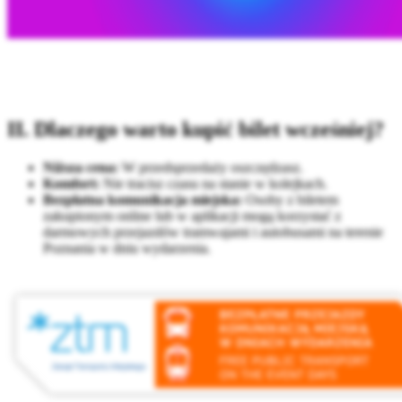
II. Dlaczego warto kupić bilet wcześniej?
Niższa cena:
W przedsprzedaży oszczędzasz.
Komfort:
Nie tracisz czasu na stanie w kolejkach.
Bezpłatna komunikacja miejska:
Osoby z biletem
zakupionym online lub w aplikacji mogą korzystać z
darmowych przejazdów tramwajami i autobusami na terenie
Poznania w dniu wydarzenia.