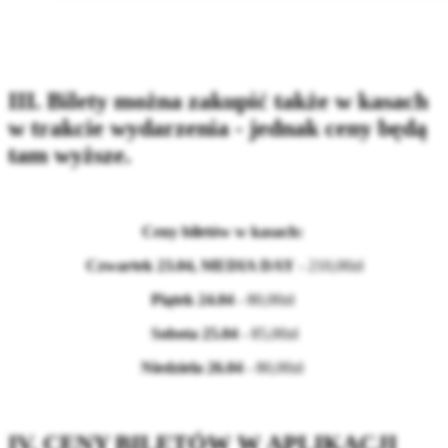
III. Bilety można zakupić także w kasach
w trakcie wydarzenia - jednak ceny będą
tam wyższe.
Ceny biletów w kasach:
Czwartek 23.04, MEDIA DAY
- 210,00zł
Piątek 24.04
- 80,00zł
Sobota 25.04
- 85,00zł
Niedziela 26.04
- 80,00zł
IV. CENY BILETÓW W APLIKACJI