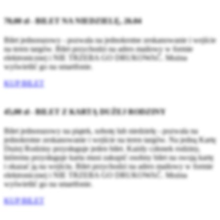
70,00 zł - BILET NA NIEDZIELĘ, 26.04
Bilet jednorazowy - pozwala na jednokrotne zeskanowanie i wejście
na teren targów. Bilet przychodzi na adres mailowy w formie
elektronicznej i NIE TRZEBA GO DRUKOWAĆ. Można
wyświetlić go na smartfonie.
KUP BILET
45,00 zł - BILET Z KARTĄ DUŻEJ RODZINY
Bilet jednorazowy na piątek, sobotę lub niedzielę - pozwala na
jednokrotne zeskanowanie i wejście na teren targów. Na jedną Kartę
Dużej Rodziny przysługuje jeden bilet. Każdy członek rodziny,
któremu przysługuje karta musi zakupić osobny bilet na swoją kartę
i okazać ją na wejściu. Bilet przychodzi na adres mailowy w formie
elektronicznej i NIE TRZEBA GO DRUKOWAĆ. Można
wyświetlić go na smartfonie.
KUP BILET