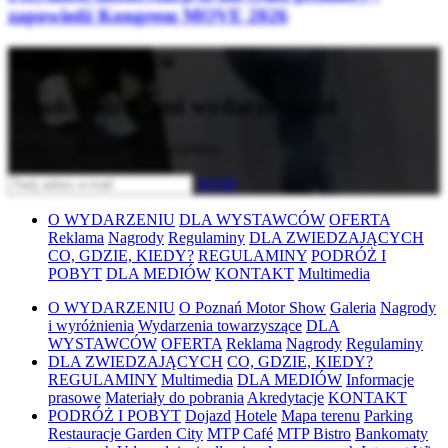
zapowiedź Kongresu MOVE 2026
Bądź na bieżąco
z nadchodzącymi wydarzeniami
Zapisz się do naszego newslettera
Wyślij
O WYDARZENIU
DLA WYSTAWCÓW
OFERTA
Reklama
Nagrody
Regulaminy
DLA ZWIEDZAJĄCYCH
CO, GDZIE, KIEDY?
REGULAMINY
PODRÓŻ I
POBYT
DLA MEDIÓW
KONTAKT
Multimedia
O WYDARZENIU
O Poznań Motor Show
Galeria
Nagrody
i wyróżnienia
Wydarzenia towarzyszące
DLA
WYSTAWCÓW
OFERTA
Reklama
Nagrody
Regulaminy
DLA ZWIEDZAJĄCYCH
CO, GDZIE, KIEDY?
REGULAMINY
Multimedia
DLA MEDIÓW
Informacje
prasowe
Materiały do pobrania
Akredytacje
KONTAKT
PODRÓŻ I POBYT
Dojazd
Hotele
Mapa terenu
Parking
Restauracje Garden City
MTP Café
MTP Bistro
Bankomaty