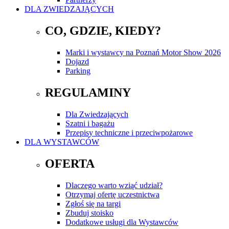
DLA ZWIEDZAJĄCYCH
CO, GDZIE, KIEDY?
Marki i wystawcy na Poznań Motor Show 2026
Dojazd
Parking
REGULAMINY
Dla Zwiedzających
Szatni i bagażu
Przepisy techniczne i przeciwpożarowe
DLA WYSTAWCÓW
OFERTA
Dlaczego warto wziąć udział?
Otrzymaj ofertę uczestnictwa
Zgłoś się na targi
Zbuduj stoisko
Dodatkowe usługi dla Wystawców