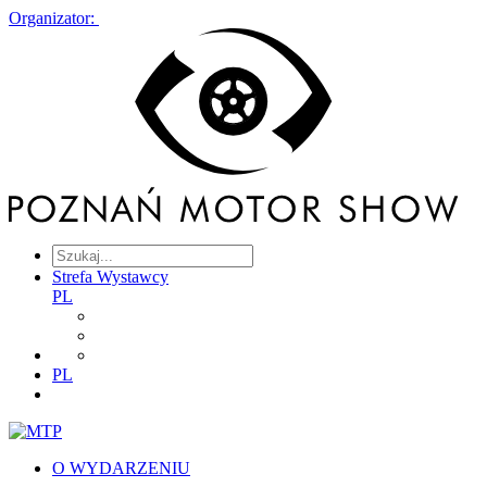
Organizator:
Strefa Wystawcy
PL
PL
O WYDARZENIU