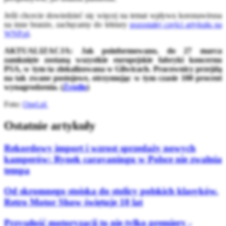
Jeśli chcecie dowiedzieć się więcej na temat wpływu koronawirusa
na inne branże, zachęcamy do lektury
pozostałej części artykułu na
WNP.pl
.
AKTUALIZACJA: Jak poinformowano, do 27 marca
zamknięte zostaną wszystkie europejskie fabryki koncernu
PSA, w tym ta zlokalizowana w Gliwicach. Pracownicy przejdą
na tak zwane postojowe, otrzymując w tym czasie 100 procent
wynagrodzenia. (
Źródło
)
Foto:
Opel.pl
Ostatnie artykuły
Rekordowy import i wzrost sprzedaży nowych
kamperów: Rynek caravaningu w Polsce nie zwalnia
tempa
Od skromnego stoiska do stolicy polskich klasyków.
Retro Motor Show świętuje 10 lat
Przyszłość motoryzacji to nie tylko premiery -