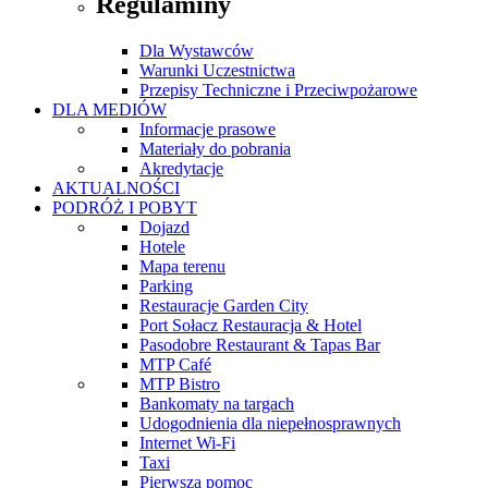
Regulaminy
Dla Wystawców
Warunki Uczestnictwa
Przepisy Techniczne i Przeciwpożarowe
DLA MEDIÓW
Informacje prasowe
Materiały do pobrania
Akredytacje
AKTUALNOŚCI
PODRÓŻ I POBYT
Dojazd
Hotele
Mapa terenu
Parking
Restauracje Garden City
Port Sołacz Restauracja & Hotel
Pasodobre Restaurant & Tapas Bar
MTP Café
MTP Bistro
Bankomaty na targach
Udogodnienia dla niepełnosprawnych
Internet Wi-Fi
Taxi
Pierwsza pomoc