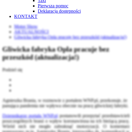
Taxi
Pierwsza pomoc
Deklaracja dostępności
KONTAKT
Motor Show
AKTUALNOŚCI
Gliwicka fabryka Opla pracuje bez przeszkód (aktualizacja!)
Gliwicka fabryka Opla pracuje bez
przeszkód (aktualizacja!)
Podziel się
Agnieszka Brania, w rozmowie z portalem WNP.pl, przekonuje, że
panująca pandemia nie wpływa obecnie na pracę gliwickiej fabryki.
Dziennikarze portalu WNP.pl
postanowili przepytać przedstawicieli
poszczególnych branż o wpływ koronawirusa na ich bieżącą pracę.
Wśród nich nie mogło zabraknąć motoryzacji. O komentarz
poproszono m.in. Agnieszkę Brania, kierownika ds. komunikacji w