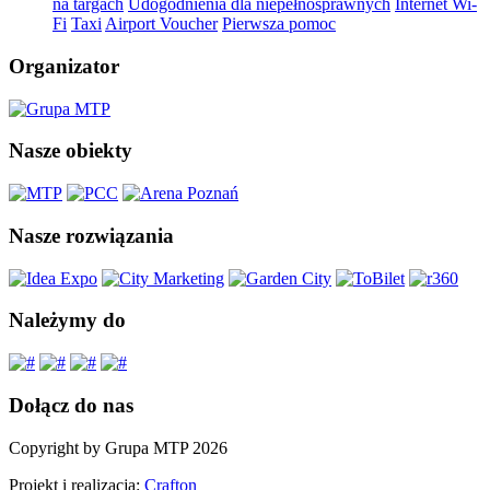
na targach
Udogodnienia dla niepełnosprawnych
Internet Wi-
Fi
Taxi
Airport Voucher
Pierwsza pomoc
Organizator
Nasze obiekty
Nasze rozwiązania
Należymy do
Dołącz do nas
Copyright by Grupa MTP 2026
Projekt i realizacja:
Crafton