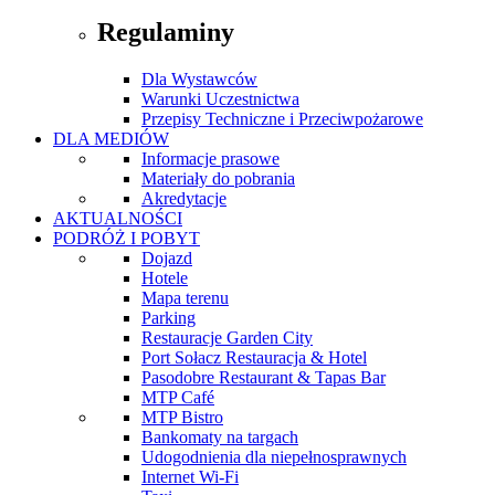
Regulaminy
Dla Wystawców
Warunki Uczestnictwa
Przepisy Techniczne i Przeciwpożarowe
DLA MEDIÓW
Informacje prasowe
Materiały do pobrania
Akredytacje
AKTUALNOŚCI
PODRÓŻ I POBYT
Dojazd
Hotele
Mapa terenu
Parking
Restauracje Garden City
Port Sołacz Restauracja & Hotel
Pasodobre Restaurant & Tapas Bar
MTP Café
MTP Bistro
Bankomaty na targach
Udogodnienia dla niepełnosprawnych
Internet Wi-Fi