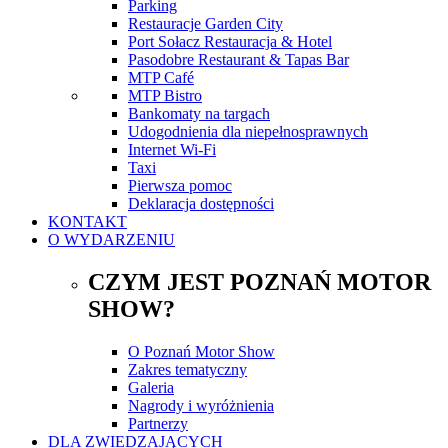
Parking
Restauracje Garden City
Port Sołacz Restauracja & Hotel
Pasodobre Restaurant & Tapas Bar
MTP Café
MTP Bistro
Bankomaty na targach
Udogodnienia dla niepełnosprawnych
Internet Wi-Fi
Taxi
Pierwsza pomoc
Deklaracja dostępności
KONTAKT
O WYDARZENIU
CZYM JEST POZNAŃ MOTOR
SHOW?
O Poznań Motor Show
Zakres tematyczny
Galeria
Nagrody i wyróżnienia
Partnerzy
DLA ZWIEDZAJĄCYCH