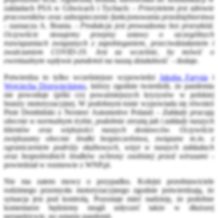
zakładach PSA w Gliwicach i Tychach: -
Priorytetem jest zdrowie
pracowników oraz zabezpieczenie funkcjonowania przedsiębiorstwa
- zaznacza A. Brania. -
Produkcja jest prowadzona bez przeszkód.
Oczywiście stosujemy przepisy ustawy o szczególnych
rozwiązaniach związanych z zapobieganiem, przeciwdziałaniem i
zwalczaniem COVID-19. Jest za wcześnie, by mówić o
ewentualnym wpływie pandemii na naszą działalność
- dodaje.
Potwierdza to tylko wcześniejsze wypowiedzi
Jakuba Farysia
i
Wojciecha Drzewieckiego
, którzy zgodnie twierdzili, że pandemia
nie powoduje (póki co) poważniejszych kryzysów w polskiej
branży motoryzacyjnej. W podobnym tonie wypowiada się również
Piotr Dembiński z Nexteer Automotive Poland: -
Zakłady pracują
obecnie w normalnym trybie, podobnie zresztą jak i zakłady naszych
klientów oraz większości naszych dostawców. Oczywiście
zwiększamy obecnie środki bezpieczeństwa, związane m.in. z
ograniczeniem podróży służbowych, wizyt w naszych zakładach
oraz bezpośrednich środków ochrony osobistej przed wirusami
-
powiedział w rozmowie z WNP.pl.
Nie ma zatem mowy o przypadku. Kolejni przedstawiciele
rodzimego przemysłu motoryzacyjnego zgodnie potwierdzają, że
sytuacja jest pod kontrolą. Pozostaje mieć nadzieję, że podobne
komentarze będziemy mogli usłyszeć także w dłuższej
perspektywie, po ustaniu pandemii.