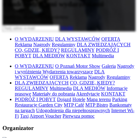
z nadchodzącymi wydarzeniami
Zapisz się do naszego newslettera
Wyślij
O WYDARZENIU
DLA WYSTAWCÓW
OFERTA
Reklama
Nagrody
Regulaminy
DLA ZWIEDZAJĄCYCH
CO, GDZIE, KIEDY?
REGULAMINY
PODRÓŻ I
POBYT
DLA MEDIÓW
KONTAKT
Multimedia
O WYDARZENIU
O Poznań Motor Show
Galeria
Nagrody
i wyróżnienia
Wydarzenia towarzyszące
DLA
WYSTAWCÓW
OFERTA
Reklama
Nagrody
Regulaminy
DLA ZWIEDZAJĄCYCH
CO, GDZIE, KIEDY?
REGULAMINY
Multimedia
DLA MEDIÓW
Informacje
prasowe
Materiały do pobrania
Akredytacje
KONTAKT
PODRÓŻ I POBYT
Dojazd
Hotele
Mapa terenu
Parking
Restauracje Garden City
MTP Café
MTP Bistro
Bankomaty
na targach
Udogodnienia dla niepełnosprawnych
Internet Wi-
Fi
Taxi
Airport Voucher
Pierwsza pomoc
Organizator