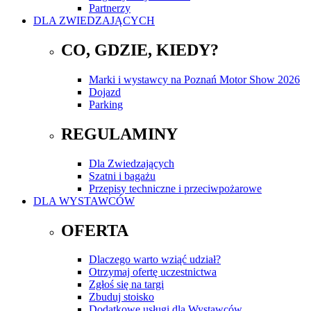
Partnerzy
DLA ZWIEDZAJĄCYCH
CO, GDZIE, KIEDY?
Marki i wystawcy na Poznań Motor Show 2026
Dojazd
Parking
REGULAMINY
Dla Zwiedzających
Szatni i bagażu
Przepisy techniczne i przeciwpożarowe
DLA WYSTAWCÓW
OFERTA
Dlaczego warto wziąć udział?
Otrzymaj ofertę uczestnictwa
Zgłoś się na targi
Zbuduj stoisko
Dodatkowe usługi dla Wystawców