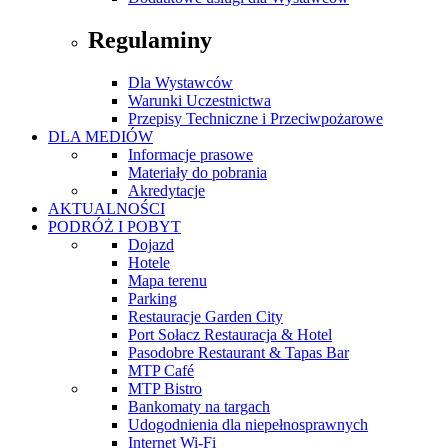
Regulaminy
Dla Wystawców
Warunki Uczestnictwa
Przepisy Techniczne i Przeciwpożarowe
DLA MEDIÓW
Informacje prasowe
Materiały do pobrania
Akredytacje
AKTUALNOŚCI
PODRÓŻ I POBYT
Dojazd
Hotele
Mapa terenu
Parking
Restauracje Garden City
Port Sołacz Restauracja & Hotel
Pasodobre Restaurant & Tapas Bar
MTP Café
MTP Bistro
Bankomaty na targach
Udogodnienia dla niepełnosprawnych
Internet Wi-Fi