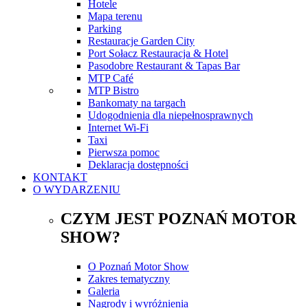
Hotele
Mapa terenu
Parking
Restauracje Garden City
Port Sołacz Restauracja & Hotel
Pasodobre Restaurant & Tapas Bar
MTP Café
MTP Bistro
Bankomaty na targach
Udogodnienia dla niepełnosprawnych
Internet Wi-Fi
Taxi
Pierwsza pomoc
Deklaracja dostępności
KONTAKT
O WYDARZENIU
CZYM JEST POZNAŃ MOTOR
SHOW?
O Poznań Motor Show
Zakres tematyczny
Galeria
Nagrody i wyróżnienia