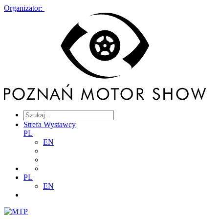
Organizator:
Strefa Wystawcy
PL
EN
PL
EN