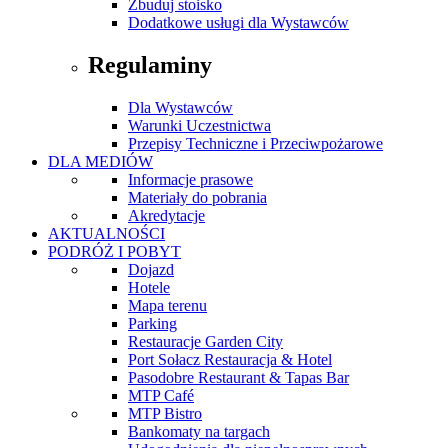
Zbuduj stoisko
Dodatkowe usługi dla Wystawców
Regulaminy
Dla Wystawców
Warunki Uczestnictwa
Przepisy Techniczne i Przeciwpożarowe
DLA MEDIÓW
Informacje prasowe
Materiały do pobrania
Akredytacje
AKTUALNOŚCI
PODRÓŻ I POBYT
Dojazd
Hotele
Mapa terenu
Parking
Restauracje Garden City
Port Sołacz Restauracja & Hotel
Pasodobre Restaurant & Tapas Bar
MTP Café
MTP Bistro
Bankomaty na targach