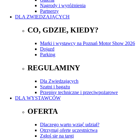
Nagrody i wyróżnienia
Partnerzy
DLA ZWIEDZAJĄCYCH
CO, GDZIE, KIEDY?
Marki i wystawcy na Poznań Motor Show 2026
Dojazd
Parking
REGULAMINY
Dla Zwiedzających
Szatni i bagażu
Przepisy techniczne i przeciwpożarowe
DLA WYSTAWCÓW
OFERTA
Dlaczego warto wziąć udział?
Otrzymaj ofertę uczestnictwa
Zgłoś się na targi