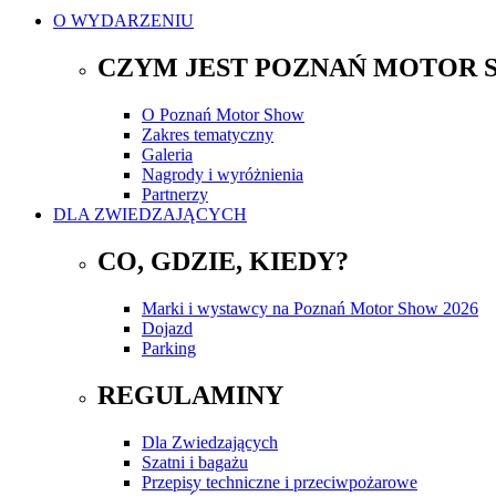
O WYDARZENIU
CZYM JEST POZNAŃ MOTOR 
O Poznań Motor Show
Zakres tematyczny
Galeria
Nagrody i wyróżnienia
Partnerzy
DLA ZWIEDZAJĄCYCH
CO, GDZIE, KIEDY?
Marki i wystawcy na Poznań Motor Show 2026
Dojazd
Parking
REGULAMINY
Dla Zwiedzających
Szatni i bagażu
Przepisy techniczne i przeciwpożarowe