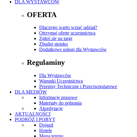
DLA WYSTAWCÓW
OFERTA
Dlaczego warto wziąć udział?
Otrzymaj ofertę uczestnictwa
Zgłoś się na targi
Zbuduj stoisko
Dodatkowe usługi dla Wystawców
Regulaminy
Dla Wystawców
Warunki Uczestnictwa
Przepisy Techniczne i Przeciwpożarowe
DLA MEDIÓW
Informacje prasowe
Materiały do pobrania
Akredytacje
AKTUALNOŚCI
PODRÓŻ I POBYT
Dojazd
Hotele
Mapa terenu