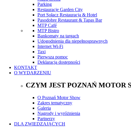
Parking
Restauracje Garden City
Port Sołacz Restauracja & Hotel
Pasodobre Restaurant & Tapas Bar
MTP Café
MTP Bistro
Bankomaty na targach
Udogodnienia dla niepełnosprawnych
Internet Wi-Fi
Taxi
Pierwsza pomoc
Deklaracja dostępności
KONTAKT
O WYDARZENIU
CZYM JEST POZNAŃ MOTOR 
O Poznań Motor Show
Zakres tematyczny
Galeria
Nagrody i wyróżnienia
Partnerzy
DLA ZWIEDZAJĄCYCH