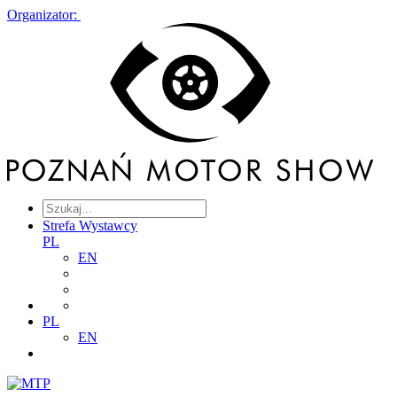
Organizator:
Strefa Wystawcy
PL
EN
PL
EN