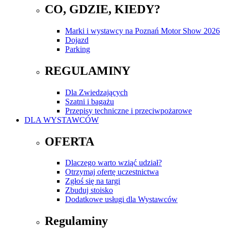
CO, GDZIE, KIEDY?
Marki i wystawcy na Poznań Motor Show 2026
Dojazd
Parking
REGULAMINY
Dla Zwiedzających
Szatni i bagażu
Przepisy techniczne i przeciwpożarowe
DLA WYSTAWCÓW
OFERTA
Dlaczego warto wziąć udział?
Otrzymaj ofertę uczestnictwa
Zgłoś się na targi
Zbuduj stoisko
Dodatkowe usługi dla Wystawców
Regulaminy