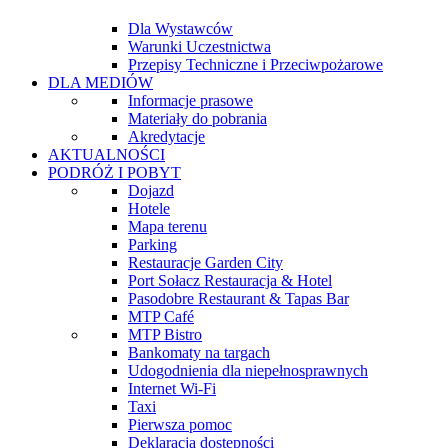
Dla Wystawców
Warunki Uczestnictwa
Przepisy Techniczne i Przeciwpożarowe
DLA MEDIÓW
Informacje prasowe
Materiały do pobrania
Akredytacje
AKTUALNOŚCI
PODRÓŻ I POBYT
Dojazd
Hotele
Mapa terenu
Parking
Restauracje Garden City
Port Sołacz Restauracja & Hotel
Pasodobre Restaurant & Tapas Bar
MTP Café
MTP Bistro
Bankomaty na targach
Udogodnienia dla niepełnosprawnych
Internet Wi-Fi
Taxi
Pierwsza pomoc
Deklaracja dostępności