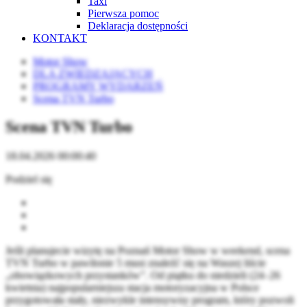
Taxi
Pierwsza pomoc
Deklaracja dostępności
KONTAKT
Motor Show
DLA ZWIEDZAJĄCYCH
PROGRAMY WYDARZEŃ
Scena TVN Turbo
Scena TVN Turbo
18.04.2026 00:00:40
Podziel się
Jeśli planujecie wizytę na Poznań Motor Show w weekend, scena
TVN Turbo w pawilonie 5 musi znaleźć się na Waszej liście
„obowiązkowych przystanków”. Od piątku do niedzieli (24–26
kwietnia) najpopularniejsza stacja motoryzacyjna w Polsce
przygotowała stały, niezwykle intensywny program, który pozwoli