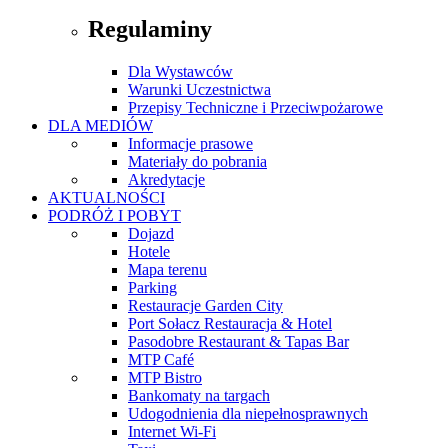
Regulaminy
Dla Wystawców
Warunki Uczestnictwa
Przepisy Techniczne i Przeciwpożarowe
DLA MEDIÓW
Informacje prasowe
Materiały do pobrania
Akredytacje
AKTUALNOŚCI
PODRÓŻ I POBYT
Dojazd
Hotele
Mapa terenu
Parking
Restauracje Garden City
Port Sołacz Restauracja & Hotel
Pasodobre Restaurant & Tapas Bar
MTP Café
MTP Bistro
Bankomaty na targach
Udogodnienia dla niepełnosprawnych
Internet Wi-Fi