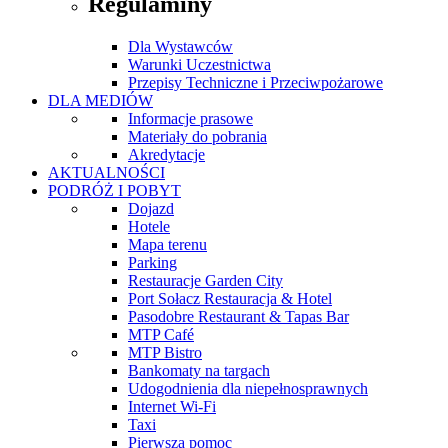
Regulaminy
Dla Wystawców
Warunki Uczestnictwa
Przepisy Techniczne i Przeciwpożarowe
DLA MEDIÓW
Informacje prasowe
Materiały do pobrania
Akredytacje
AKTUALNOŚCI
PODRÓŻ I POBYT
Dojazd
Hotele
Mapa terenu
Parking
Restauracje Garden City
Port Sołacz Restauracja & Hotel
Pasodobre Restaurant & Tapas Bar
MTP Café
MTP Bistro
Bankomaty na targach
Udogodnienia dla niepełnosprawnych
Internet Wi-Fi
Taxi
Pierwsza pomoc