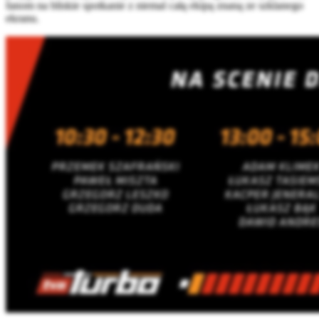
fanom na bliskie spotkanie z niemal całą ekipą znaną ze szklanego
ekranu.