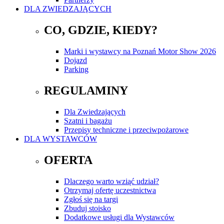
DLA ZWIEDZAJĄCYCH
CO, GDZIE, KIEDY?
Marki i wystawcy na Poznań Motor Show 2026
Dojazd
Parking
REGULAMINY
Dla Zwiedzających
Szatni i bagażu
Przepisy techniczne i przeciwpożarowe
DLA WYSTAWCÓW
OFERTA
Dlaczego warto wziąć udział?
Otrzymaj ofertę uczestnictwa
Zgłoś się na targi
Zbuduj stoisko
Dodatkowe usługi dla Wystawców