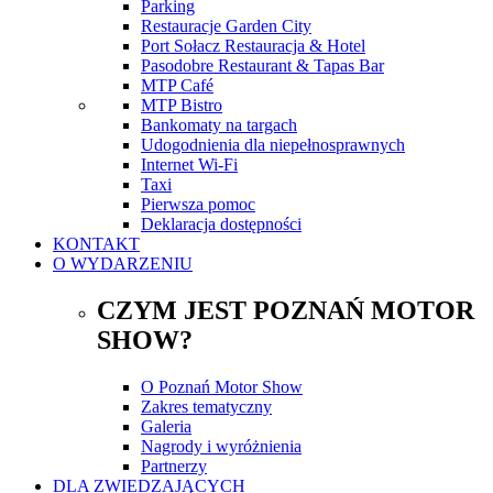
Parking
Restauracje Garden City
Port Sołacz Restauracja & Hotel
Pasodobre Restaurant & Tapas Bar
MTP Café
MTP Bistro
Bankomaty na targach
Udogodnienia dla niepełnosprawnych
Internet Wi-Fi
Taxi
Pierwsza pomoc
Deklaracja dostępności
KONTAKT
O WYDARZENIU
CZYM JEST POZNAŃ MOTOR
SHOW?
O Poznań Motor Show
Zakres tematyczny
Galeria
Nagrody i wyróżnienia
Partnerzy
DLA ZWIEDZAJĄCYCH