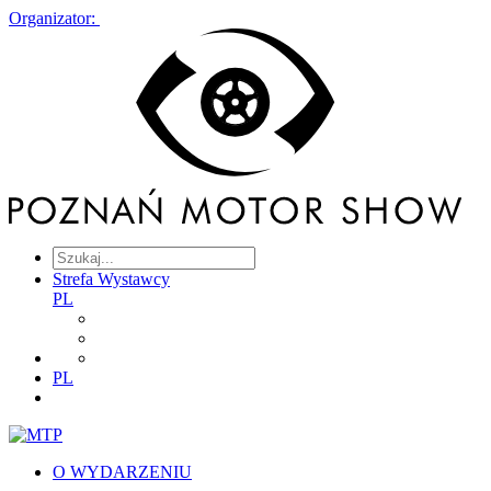
Organizator:
Strefa Wystawcy
PL
PL
O WYDARZENIU