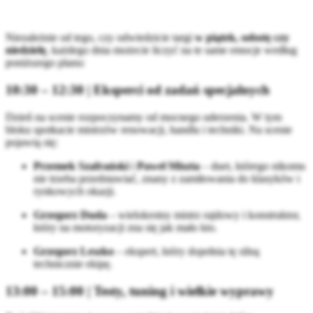
Niezależnie od tego, czy odwiedzicie targi
w piątek, sobotę czy
niedzielę
, każdego dnia możecie liczyć na te same emocje według
poniższego planu:
10:30 – 12:30 | Eksperci od zadań specjalnych
Dzień na scenie rozpoczynamy od mocnego uderzenia. W tym
bloku spotkacie mistrzów renowacji, handlu i techniki. Na scenie
pojawią się:
Przemek Szafrański
i
Paweł Miszta
– duet, którego nikomu
nie trzeba przedstawiać, znany z zamiłowania do klasyków i
rynkowych okazji.
Grzegorz Duda
– wielokrotny mistrz rajdowy i konstruktor,
który na motoryzacji zna się jak mało kto.
Grzegorz Leszko
– ekspert, który dopełnia tę silną
technicznie ekipę.
13:00 – 15:00 | Testy, tuning i wielkie wyprawy