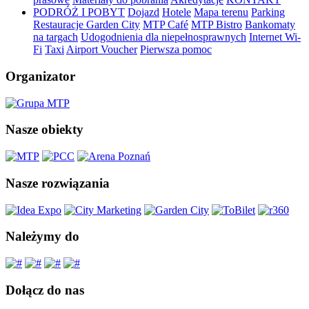
PODRÓŻ I POBYT
Dojazd
Hotele
Mapa terenu
Parking
Restauracje Garden City
MTP Café
MTP Bistro
Bankomaty
na targach
Udogodnienia dla niepełnosprawnych
Internet Wi-
Fi
Taxi
Airport Voucher
Pierwsza pomoc
Organizator
Nasze obiekty
Nasze rozwiązania
Należymy do
Dołącz do nas