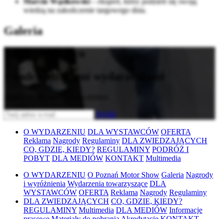
Marcin Wąsikowski
– ekspert, który podzieli się swoją
wiedzą na zakończenie targowego dnia.
Galeria
Bądź na bieżąco
z nadchodzącymi wydarzeniami
Zapisz się do naszego newslettera
Wyślij
O WYDARZENIU
DLA WYSTAWCÓW
OFERTA
Reklama
Nagrody
Regulaminy
DLA ZWIEDZAJĄCYCH
CO, GDZIE, KIEDY?
REGULAMINY
PODRÓŻ I
POBYT
DLA MEDIÓW
KONTAKT
Multimedia
O WYDARZENIU
O Poznań Motor Show
Galeria
Nagrody
i wyróżnienia
Wydarzenia towarzyszące
DLA
WYSTAWCÓW
OFERTA
Reklama
Nagrody
Regulaminy
DLA ZWIEDZAJĄCYCH
CO, GDZIE, KIEDY?
REGULAMINY
Multimedia
DLA MEDIÓW
Informacje
prasowe
Materiały do pobrania
Akredytacje
KONTAKT