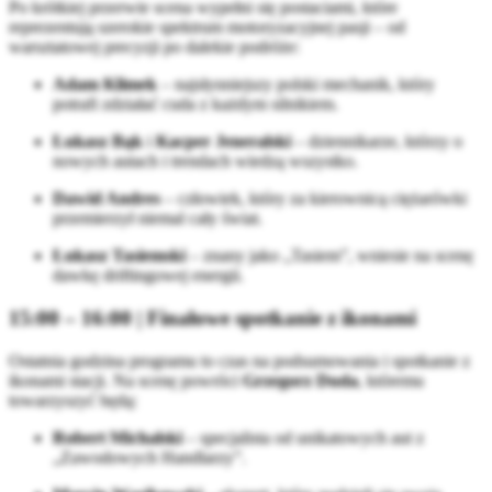
Po krótkiej przerwie scena wypełni się postaciami, które
reprezentują szerokie spektrum motoryzacyjnej pasji – od
warsztatowej precyzji po dalekie podróże:
Adam Klimek
– najsłynniejszy polski mechanik, który
potrafi zdziałać cuda z każdym silnikiem.
Łukasz Bąk
i
Kacper Jeneralski
– dziennikarze, którzy o
nowych autach i trendach wiedzą wszystko.
Dawid Andres
– człowiek, który za kierownicą ciężarówki
przemierzył niemal cały świat.
Łukasz Tasiemski
– znany jako „Tasiem”, wniesie na scenę
dawkę driftingowej energii.
15:00 – 16:00 | Finałowe spotkanie z ikonami
Ostatnia godzina programu to czas na podsumowania i spotkanie z
ikonami stacji. Na scenę powróci
Grzegorz Duda
, któremu
towarzyszyć będą:
Robert Michalski
– specjalista od unikatowych aut z
„Zawodowych Handlarzy”.