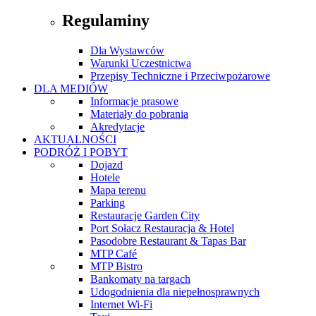
Regulaminy
Dla Wystawców
Warunki Uczestnictwa
Przepisy Techniczne i Przeciwpożarowe
DLA MEDIÓW
Informacje prasowe
Materiały do pobrania
Akredytacje
AKTUALNOŚCI
PODRÓŻ I POBYT
Dojazd
Hotele
Mapa terenu
Parking
Restauracje Garden City
Port Sołacz Restauracja & Hotel
Pasodobre Restaurant & Tapas Bar
MTP Café
MTP Bistro
Bankomaty na targach
Udogodnienia dla niepełnosprawnych
Internet Wi-Fi