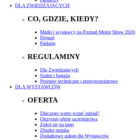
DLA ZWIEDZAJĄCYCH
CO, GDZIE, KIEDY?
Marki i wystawcy na Poznań Motor Show 2026
Dojazd
Parking
REGULAMINY
Dla Zwiedzających
Szatni i bagażu
Przepisy techniczne i przeciwpożarowe
DLA WYSTAWCÓW
OFERTA
Dlaczego warto wziąć udział?
Otrzymaj ofertę uczestnictwa
Zgłoś się na targi
Zbuduj stoisko
Dodatkowe usługi dla Wystawców