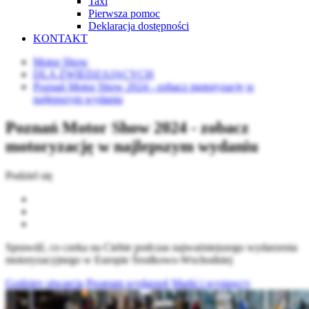
Taxi
Pierwsza pomoc
Deklaracja dostępności
KONTAKT
Motor Show
DLA ZWIEDZAJĄCYCH
Poznań Motor Show 2024 - zobacz motoryzację w
najlepszym wydaniu
Poznań Motor Show 2024 - zobacz
motoryzację w najlepszym wydaniu
Podziel się
Sprawdź, co czeka na Ciebie podczas najważniejszego wydarzenia
motoryzacyjnego w Europie Środkowo-Wschodniej
Godziny otwarcia
Program wydarzeń
Marki i wystawcy