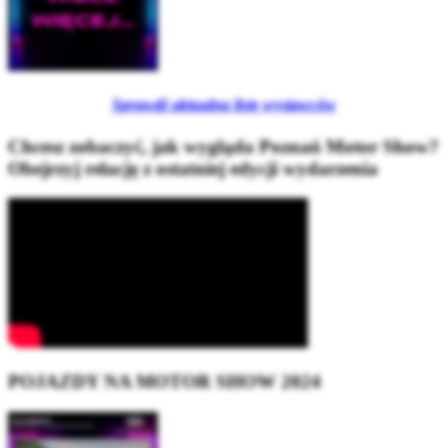
Sprawdź aktualną listę wystawców
Chcesz zobaczyć, jak wygląda Poznań Motor Show?
Obejrzyj relację z ostatniej edycji wydarzenia
POJAZDY NA MOTOR SHOW 2024