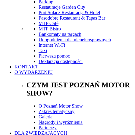
Parking
Restauracje Garden City
Port Sołacz Restauracja & Hotel
Pasodobre Restaurant & Tapas Bar
MTP Café
MTP Bistro
Bankomaty na targach
Udogodnienia dla niepełnosprawnych
Internet Wi-Fi
Taxi
Pierwsza pomoc
Deklaracja dostępności
KONTAKT
O WYDARZENIU
CZYM JEST POZNAŃ MOTOR
SHOW?
O Poznań Motor Show
Zakres tematyczny
Galeria
Nagrody i wyróżnienia
Partnerzy
DLA ZWIEDZAJĄCYCH