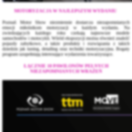
MOTORYZACJA W NAJLEPSZYM WYDANIU
Poznań Motor Show niezmiennie dostarcza niezapomnianych
emocji miłośnikom motoryzacji w każdym wydaniu. Na
zwiedzających każdego roku czekają najnowsze modele
samochodów i motocykli. Wśród ekspozycji można również znaleźć
pojazdy zabytkowe, a także produkty i rozwiązania z takich
dziedzin jak tuning, detailing oraz techniki motoryzacyjna. Bogaty
program uzupełniają interesujące wydarzenia towarzyszące.
ŁĄCZNIE 10 PAWILONÓW PEŁNYCH
NIEZAPOMNIANYCH WRAŻEŃ