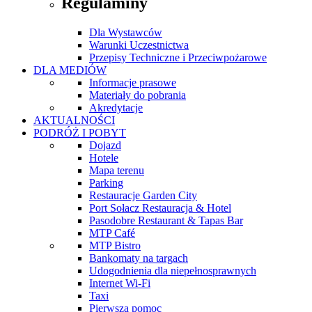
Regulaminy
Dla Wystawców
Warunki Uczestnictwa
Przepisy Techniczne i Przeciwpożarowe
DLA MEDIÓW
Informacje prasowe
Materiały do pobrania
Akredytacje
AKTUALNOŚCI
PODRÓŻ I POBYT
Dojazd
Hotele
Mapa terenu
Parking
Restauracje Garden City
Port Sołacz Restauracja & Hotel
Pasodobre Restaurant & Tapas Bar
MTP Café
MTP Bistro
Bankomaty na targach
Udogodnienia dla niepełnosprawnych
Internet Wi-Fi
Taxi
Pierwsza pomoc