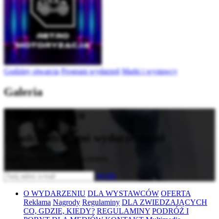
Godziny otwarcia
Program wydarzeń
Marki i wystawcy
Galeria
Bądź na bieżąco
z nadchodzącymi wydarzeniami
Zapisz się do naszego newslettera
Wyślij
O WYDARZENIU
DLA WYSTAWCÓW
OFERTA
Reklama
Nagrody
Regulaminy
DLA ZWIEDZAJĄCYCH
CO, GDZIE, KIEDY?
REGULAMINY
PODRÓŻ I