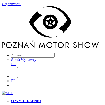
Organizator:
Strefa Wystawcy
PL
PL
O WYDARZENIU