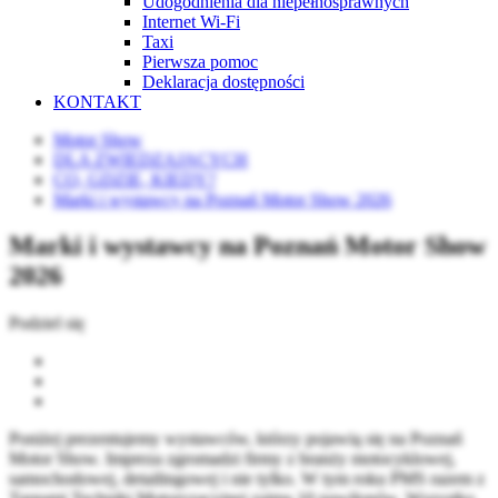
Udogodnienia dla niepełnosprawnych
Internet Wi-Fi
Taxi
Pierwsza pomoc
Deklaracja dostępności
KONTAKT
Motor Show
DLA ZWIEDZAJĄCYCH
CO, GDZIE, KIEDY?
Marki i wystawcy na Poznań Motor Show 2026
Marki i wystawcy na Poznań Motor Show
2026
Podziel się
Poniżej prezentujemy wystawców, którzy pojawią się na Poznań
Motor Show. Impreza zgromadzi firmy z branży motocyklowej,
samochodowej, detailingowej i nie tylko. W tym roku PMS razem z