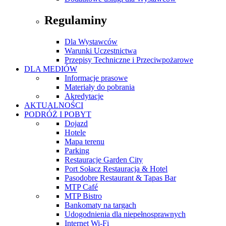
Regulaminy
Dla Wystawców
Warunki Uczestnictwa
Przepisy Techniczne i Przeciwpożarowe
DLA MEDIÓW
Informacje prasowe
Materiały do pobrania
Akredytacje
AKTUALNOŚCI
PODRÓŻ I POBYT
Dojazd
Hotele
Mapa terenu
Parking
Restauracje Garden City
Port Sołacz Restauracja & Hotel
Pasodobre Restaurant & Tapas Bar
MTP Café
MTP Bistro
Bankomaty na targach
Udogodnienia dla niepełnosprawnych
Internet Wi-Fi