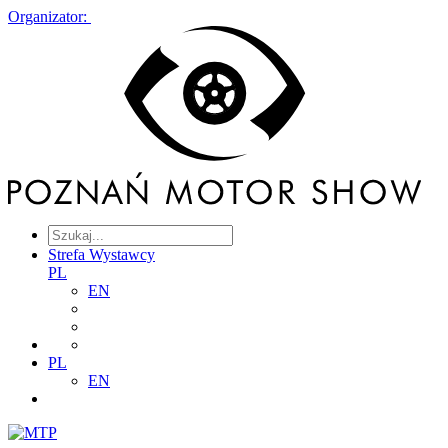
Organizator:
Strefa Wystawcy
PL
EN
PL
EN