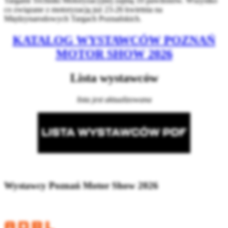
Targami Techniki Motoryzacyjnej zajmą 10 pawilonów. Wszystko
co związane z motoryzacją już 23-26 kwietnia na
Międzynarodowych Targach Poznańskich.
KATALOG WYSTAWCÓW POZNAŃ
MOTOR SHOW 2026
Lista wystawców
lista jest aktualizowana
Wystawcy Poznań Motor Show 2026