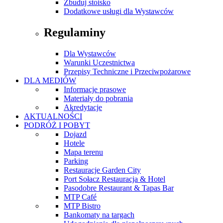
Zbuduj stoisko
Dodatkowe usługi dla Wystawców
Regulaminy
Dla Wystawców
Warunki Uczestnictwa
Przepisy Techniczne i Przeciwpożarowe
DLA MEDIÓW
Informacje prasowe
Materiały do pobrania
Akredytacje
AKTUALNOŚCI
PODRÓŻ I POBYT
Dojazd
Hotele
Mapa terenu
Parking
Restauracje Garden City
Port Sołacz Restauracja & Hotel
Pasodobre Restaurant & Tapas Bar
MTP Café
MTP Bistro
Bankomaty na targach