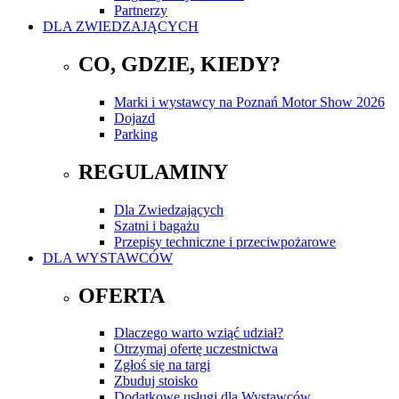
Partnerzy
DLA ZWIEDZAJĄCYCH
CO, GDZIE, KIEDY?
Marki i wystawcy na Poznań Motor Show 2026
Dojazd
Parking
REGULAMINY
Dla Zwiedzających
Szatni i bagażu
Przepisy techniczne i przeciwpożarowe
DLA WYSTAWCÓW
OFERTA
Dlaczego warto wziąć udział?
Otrzymaj ofertę uczestnictwa
Zgłoś się na targi
Zbuduj stoisko
Dodatkowe usługi dla Wystawców