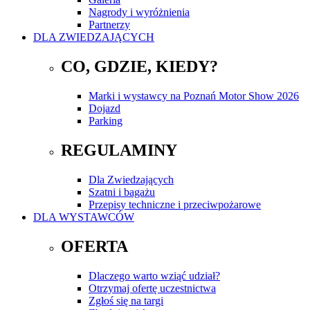
Nagrody i wyróżnienia
Partnerzy
DLA ZWIEDZAJĄCYCH
CO, GDZIE, KIEDY?
Marki i wystawcy na Poznań Motor Show 2026
Dojazd
Parking
REGULAMINY
Dla Zwiedzających
Szatni i bagażu
Przepisy techniczne i przeciwpożarowe
DLA WYSTAWCÓW
OFERTA
Dlaczego warto wziąć udział?
Otrzymaj ofertę uczestnictwa
Zgłoś się na targi