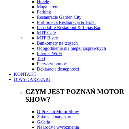
Hotele
Mapa terenu
Parking
Restauracje Garden City
Port Sołacz Restauracja & Hotel
Pasodobre Restaurant & Tapas Bar
MTP Café
MTP Bistro
Bankomaty na targach
Udogodnienia dla niepełnosprawnych
Internet Wi-Fi
Taxi
Pierwsza pomoc
Deklaracja dostępności
KONTAKT
O WYDARZENIU
CZYM JEST POZNAŃ MOTOR
SHOW?
O Poznań Motor Show
Zakres tematyczny
Galeria
Nagrody i wyróżnienia