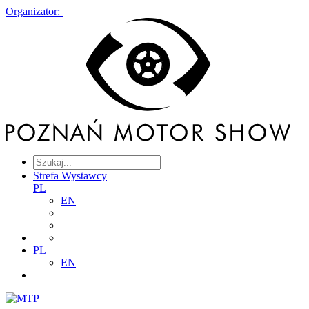
Organizator:
Strefa Wystawcy
PL
EN
PL
EN