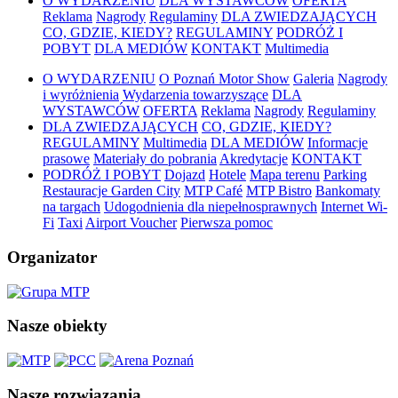
O WYDARZENIU
DLA WYSTAWCÓW
OFERTA
Reklama
Nagrody
Regulaminy
DLA ZWIEDZAJĄCYCH
CO, GDZIE, KIEDY?
REGULAMINY
PODRÓŻ I
POBYT
DLA MEDIÓW
KONTAKT
Multimedia
O WYDARZENIU
O Poznań Motor Show
Galeria
Nagrody
i wyróżnienia
Wydarzenia towarzyszące
DLA
WYSTAWCÓW
OFERTA
Reklama
Nagrody
Regulaminy
DLA ZWIEDZAJĄCYCH
CO, GDZIE, KIEDY?
REGULAMINY
Multimedia
DLA MEDIÓW
Informacje
prasowe
Materiały do pobrania
Akredytacje
KONTAKT
PODRÓŻ I POBYT
Dojazd
Hotele
Mapa terenu
Parking
Restauracje Garden City
MTP Café
MTP Bistro
Bankomaty
na targach
Udogodnienia dla niepełnosprawnych
Internet Wi-
Fi
Taxi
Airport Voucher
Pierwsza pomoc
Organizator
Nasze obiekty
Nasze rozwiązania