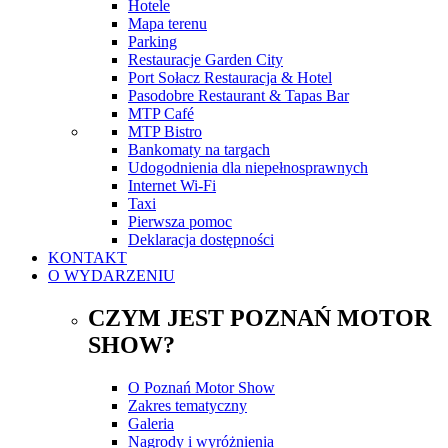
Hotele
Mapa terenu
Parking
Restauracje Garden City
Port Sołacz Restauracja & Hotel
Pasodobre Restaurant & Tapas Bar
MTP Café
MTP Bistro
Bankomaty na targach
Udogodnienia dla niepełnosprawnych
Internet Wi-Fi
Taxi
Pierwsza pomoc
Deklaracja dostępności
KONTAKT
O WYDARZENIU
CZYM JEST POZNAŃ MOTOR
SHOW?
O Poznań Motor Show
Zakres tematyczny
Galeria
Nagrody i wyróżnienia