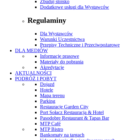
Zbuduj stoisko
Dodatkowe usługi dla Wystawców
Regulaminy
Dla Wystawców
Warunki Uczestnictwa
Przepisy Techniczne i Przeciwpożarowe
DLA MEDIÓW
Informacje prasowe
Materiały do pobrania
Akredytacje
AKTUALNOŚCI
PODRÓŻ I POBYT
Dojazd
Hotele
Mapa terenu
Parking
Restauracje Garden City
Port Sołacz Restauracja & Hotel
Pasodobre Restaurant & Tapas Bar
MTP Café
MTP Bistro
Bankomaty na targach