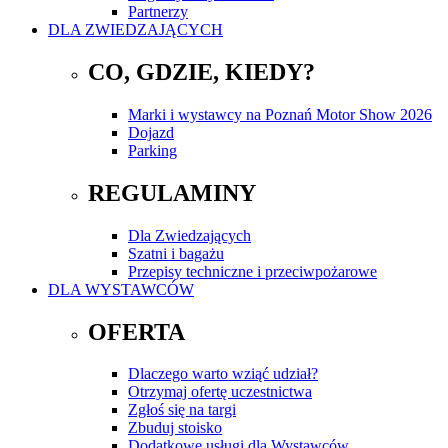
Partnerzy
DLA ZWIEDZAJĄCYCH
CO, GDZIE, KIEDY?
Marki i wystawcy na Poznań Motor Show 2026
Dojazd
Parking
REGULAMINY
Dla Zwiedzających
Szatni i bagażu
Przepisy techniczne i przeciwpożarowe
DLA WYSTAWCÓW
OFERTA
Dlaczego warto wziąć udział?
Otrzymaj ofertę uczestnictwa
Zgłoś się na targi
Zbuduj stoisko
Dodatkowe usługi dla Wystawców