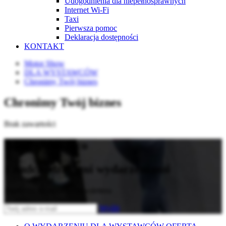
Udogodnienia dla niepełnosprawnych
Internet Wi-Fi
Taxi
Pierwsza pomoc
Deklaracja dostępności
KONTAKT
Motor Show
DLA WYSTAWCÓW
Chronimy Twój biznes
Chronimy Twój biznes
Brak zawartości
Bądź na bieżąco
z nadchodzącymi wydarzeniami
Zapisz się do naszego newslettera
Wyślij