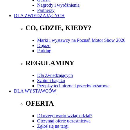
Nagrody i wyróżnienia
Partnerzy
DLA ZWIEDZAJĄCYCH
CO, GDZIE, KIEDY?
Marki i wystawcy na Poznań Motor Show 2026
Dojazd
Parking
REGULAMINY
Dla Zwiedzających
Szatni i bagażu
Przepisy techniczne i przeciwpożarowe
DLA WYSTAWCÓW
OFERTA
Dlaczego warto wziąć udział?
Otrzymaj ofertę uczestnictwa
Zgłoś się na targi