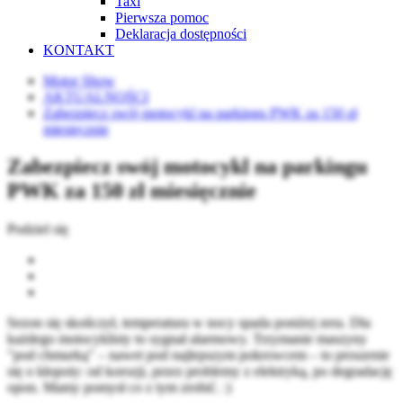
Taxi
Pierwsza pomoc
Deklaracja dostępności
KONTAKT
Motor Show
AKTUALNOŚCI
Zabezpiecz swój motocykl na parkingu PWK za 150 zł
miesięcznie
Zabezpiecz swój motocykl na parkingu
PWK za 150 zł miesięcznie
Podziel się
Sezon się skończył, temperatura w nocy spada poniżej zera. Dla
każdego motocyklisty to sygnał alarmowy. Trzymanie maszyny
"pod chmurką" – nawet pod najlepszym pokrowcem – to proszenie
się o kłopoty: od korozji, przez problemy z elektryką, po degradację
opon. Mamy pomysł co z tym zrobić. :)