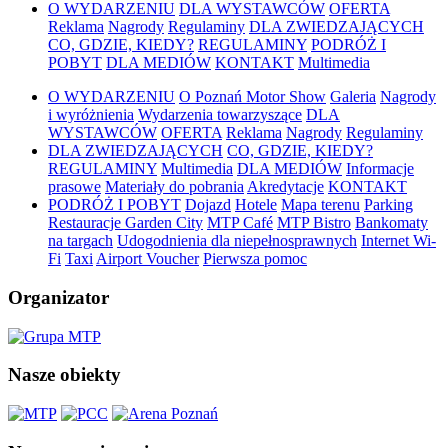
O WYDARZENIU
DLA WYSTAWCÓW
OFERTA
Reklama
Nagrody
Regulaminy
DLA ZWIEDZAJĄCYCH
CO, GDZIE, KIEDY?
REGULAMINY
PODRÓŻ I
POBYT
DLA MEDIÓW
KONTAKT
Multimedia
O WYDARZENIU
O Poznań Motor Show
Galeria
Nagrody
i wyróżnienia
Wydarzenia towarzyszące
DLA
WYSTAWCÓW
OFERTA
Reklama
Nagrody
Regulaminy
DLA ZWIEDZAJĄCYCH
CO, GDZIE, KIEDY?
REGULAMINY
Multimedia
DLA MEDIÓW
Informacje
prasowe
Materiały do pobrania
Akredytacje
KONTAKT
PODRÓŻ I POBYT
Dojazd
Hotele
Mapa terenu
Parking
Restauracje Garden City
MTP Café
MTP Bistro
Bankomaty
na targach
Udogodnienia dla niepełnosprawnych
Internet Wi-
Fi
Taxi
Airport Voucher
Pierwsza pomoc
Organizator
Nasze obiekty