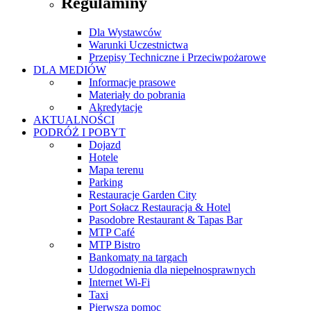
Regulaminy
Dla Wystawców
Warunki Uczestnictwa
Przepisy Techniczne i Przeciwpożarowe
DLA MEDIÓW
Informacje prasowe
Materiały do pobrania
Akredytacje
AKTUALNOŚCI
PODRÓŻ I POBYT
Dojazd
Hotele
Mapa terenu
Parking
Restauracje Garden City
Port Sołacz Restauracja & Hotel
Pasodobre Restaurant & Tapas Bar
MTP Café
MTP Bistro
Bankomaty na targach
Udogodnienia dla niepełnosprawnych
Internet Wi-Fi
Taxi
Pierwsza pomoc