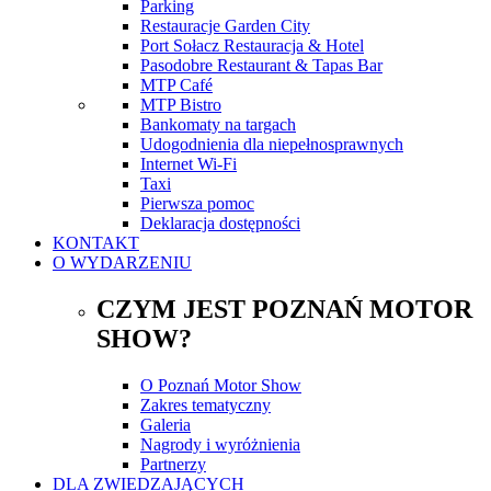
Parking
Restauracje Garden City
Port Sołacz Restauracja & Hotel
Pasodobre Restaurant & Tapas Bar
MTP Café
MTP Bistro
Bankomaty na targach
Udogodnienia dla niepełnosprawnych
Internet Wi-Fi
Taxi
Pierwsza pomoc
Deklaracja dostępności
KONTAKT
O WYDARZENIU
CZYM JEST POZNAŃ MOTOR
SHOW?
O Poznań Motor Show
Zakres tematyczny
Galeria
Nagrody i wyróżnienia
Partnerzy
DLA ZWIEDZAJĄCYCH