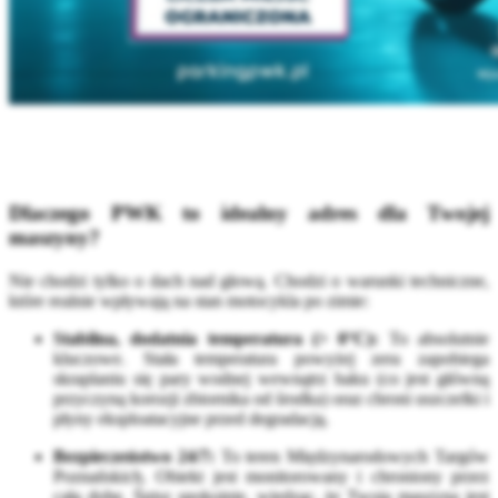
Dlaczego PWK to idealny adres dla Twojej
maszyny?
Nie chodzi tylko o dach nad głową. Chodzi o warunki techniczne,
które realnie wpływają na stan motocykla po zimie:
Stabilna, dodatnia temperatura (> 0°C):
To absolutnie
kluczowe. Stała temperatura powyżej zera zapobiega
skraplaniu się pary wodnej wewnątrz baku (co jest główną
przyczyną korozji zbiornika od środka) oraz chroni uszczelki i
płyny eksploatacyjne przed degradacją.
Bezpieczeństwo 24/7:
To teren Międzynarodowych Targów
Poznańskich. Obiekt jest monitorowany i chroniony przez
całą dobę. Śpisz spokojnie, wiedząc, że Twoja maszyna jest