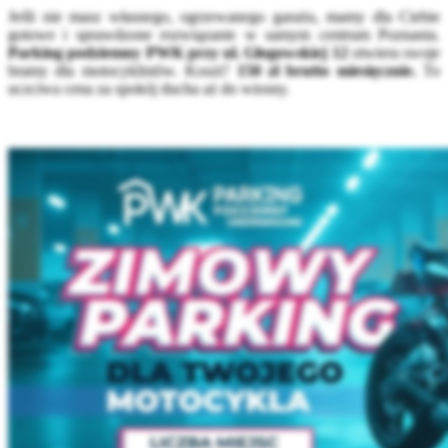
Jeśli nie masz własnego, ogrzewanego garażu, mamy dla Ciebie
gotowe i sprawdzone rozwiązanie w samym centrum Poznania.
Parking podziemny PWK przy ul. Głogowskiej 12
otwiera swoje
bramy dla motocyklistów. Koszt?
150 zł brutto miesięcznie.
To
uczciwa cena za spokój ducha aż do wiosny.