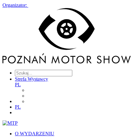
Organizator:
Strefa Wystawcy
PL
PL
O WYDARZENIU