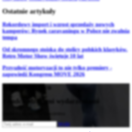
Ostatnie artykuły
Rekordowy import i wzrost sprzedaży nowych
kamperów: Rynek caravaningu w Polsce nie zwalnia
tempa
Od skromnego stoiska do stolicy polskich klasyków.
Retro Motor Show świętuje 10 lat
Przyszłość motoryzacji to nie tylko premiery -
zapowiedź Kongresu MOVE 2026
Bądź na bieżąco
z nadchodzącymi wydarzeniami
Zapisz się do naszego newslettera
Wyślij