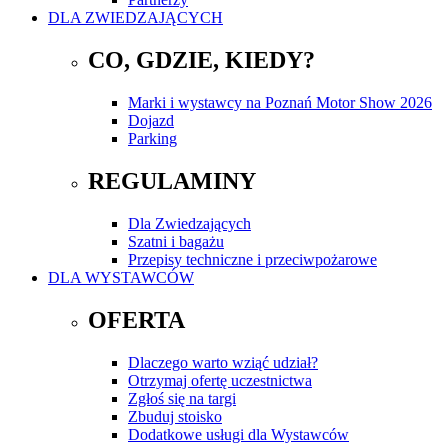
DLA ZWIEDZAJĄCYCH
CO, GDZIE, KIEDY?
Marki i wystawcy na Poznań Motor Show 2026
Dojazd
Parking
REGULAMINY
Dla Zwiedzających
Szatni i bagażu
Przepisy techniczne i przeciwpożarowe
DLA WYSTAWCÓW
OFERTA
Dlaczego warto wziąć udział?
Otrzymaj ofertę uczestnictwa
Zgłoś się na targi
Zbuduj stoisko
Dodatkowe usługi dla Wystawców