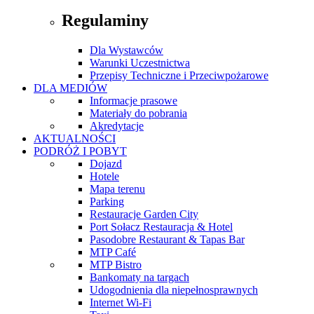
Regulaminy
Dla Wystawców
Warunki Uczestnictwa
Przepisy Techniczne i Przeciwpożarowe
DLA MEDIÓW
Informacje prasowe
Materiały do pobrania
Akredytacje
AKTUALNOŚCI
PODRÓŻ I POBYT
Dojazd
Hotele
Mapa terenu
Parking
Restauracje Garden City
Port Sołacz Restauracja & Hotel
Pasodobre Restaurant & Tapas Bar
MTP Café
MTP Bistro
Bankomaty na targach
Udogodnienia dla niepełnosprawnych
Internet Wi-Fi