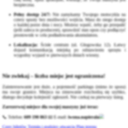
bezpieczna.
Pełny dostęp 24/7:
Nie zamykamy Twojego motocykla na
cztery spusty bez możliwości wejścia. Masz do niego dostęp
o każdej porze dnia i nocy. Możesz wpaść, żeby go przepalić
(jeśli zaleca to producent), sprawdzić stan opon czy podłączyć
prostownik w celu podładowania akumulatora.
Lokalizacja:
Ścisłe centrum (ul. Głogowska 12). Łatwy
dojazd komunikacją miejską po odstawieniu sprzętu i
wygodny wyjazd w pierwszych dniach wiosny.
Nie zwlekaj – liczba miejsc jest ograniczona!
Zainteresowanie jest duże, a pojemność parkingu (mimo że spora)
ma swoje granice. Miejsca na zimowanie rozchodzą się szybko,
dlatego decyduje kolejność zgłoszeń. Nie czekaj na pierwszy śnieg.
Zarezerwuj miejsce dla swojej maszyny już teraz:
📞 Telefon:
609 190 863
📧 E-mail:
iwona.napierala
Ceny biletów
Termin i godziny otwarcia
Plan terenu