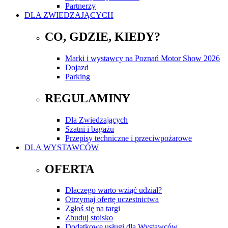
Partnerzy
DLA ZWIEDZAJĄCYCH
CO, GDZIE, KIEDY?
Marki i wystawcy na Poznań Motor Show 2026
Dojazd
Parking
REGULAMINY
Dla Zwiedzających
Szatni i bagażu
Przepisy techniczne i przeciwpożarowe
DLA WYSTAWCÓW
OFERTA
Dlaczego warto wziąć udział?
Otrzymaj ofertę uczestnictwa
Zgłoś się na targi
Zbuduj stoisko
Dodatkowe usługi dla Wystawców