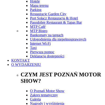
Hotele
Mapa terenu
Parking
Restauracje Garden City
Port Sołacz Restauracja & Hotel
Pasodobre Restaurant & Tapas Bar
MTP Café
MTP Bistro
Bankomaty na targach
Udogodnienia dla niepełnosprawnych
Internet Wi-Fi
Taxi
Pierwsza pomoc
Deklaracja dostępności
KONTAKT
O WYDARZENIU
CZYM JEST POZNAŃ MOTOR
SHOW?
O Poznań Motor Show
Zakres tematyczny
Galeria
Nagrody i wyróżnienia