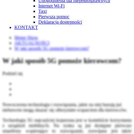
Udogodnienia dla niepełnosprawnych
Internet Wi-Fi
Taxi
Pierwsza pomoc
Deklaracja dostępności
KONTAKT
Motor Show
AKTUALNOŚCI
W jaki sposób 5G pomoże kierowcom?
W jaki sposób 5G pomoże kierowcom?
Podziel się
Nowoczesna technologia i rozwiązania, jakie na niej bazują już
niebawem mogą okazać się olbrzymim wsparciem dla kierowców.
Technologia 5G najczęściej kojarzona jest w kontekście korzystania
z urządzeń mobilnych. Na rynku są już dostępne pierwsze
smartfony wspierające to rozwiązanie, rozwijana jest także