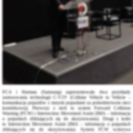
FCA i Harman (Samsung) zaprezentowały dwa przykłady
zastosowania technologii C-V2V (Cellular Vehicle to Vehicle –
komunikacja pojazdów z innymi pojazdami za pośrednictwem sieci
komórkowej). Pierwszy z nich to system Forward Collision
Warning (FCW) i Intersection Movement Assist (IMA – informacja
o pojazdach zbliżających się do skrzyżowania). Drugi z kolei
to Intersection Movement Assist (IMA – informacja o pojazdach
zbliżających się do skrzyżowania). System FCW wykrywa