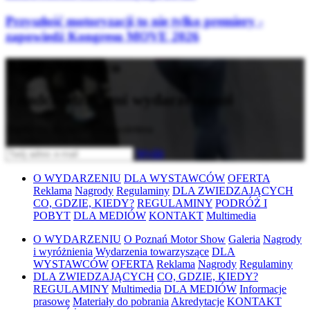
Przyszłość motoryzacji to nie tylko premiery -
zapowiedź Kongresu MOVE 2026
Bądź na bieżąco
z nadchodzącymi wydarzeniami
Zapisz się do naszego newslettera
Wyślij
O WYDARZENIU
DLA WYSTAWCÓW
OFERTA
Reklama
Nagrody
Regulaminy
DLA ZWIEDZAJĄCYCH
CO, GDZIE, KIEDY?
REGULAMINY
PODRÓŻ I
POBYT
DLA MEDIÓW
KONTAKT
Multimedia
O WYDARZENIU
O Poznań Motor Show
Galeria
Nagrody
i wyróżnienia
Wydarzenia towarzyszące
DLA
WYSTAWCÓW
OFERTA
Reklama
Nagrody
Regulaminy
DLA ZWIEDZAJĄCYCH
CO, GDZIE, KIEDY?
REGULAMINY
Multimedia
DLA MEDIÓW
Informacje
prasowe
Materiały do pobrania
Akredytacje
KONTAKT