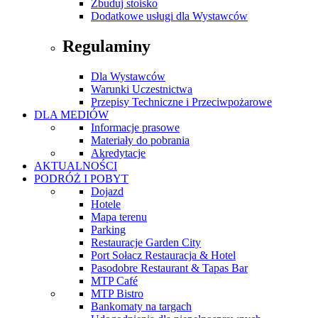
Zbuduj stoisko
Dodatkowe usługi dla Wystawców
Regulaminy
Dla Wystawców
Warunki Uczestnictwa
Przepisy Techniczne i Przeciwpożarowe
DLA MEDIÓW
Informacje prasowe
Materiały do pobrania
Akredytacje
AKTUALNOŚCI
PODRÓŻ I POBYT
Dojazd
Hotele
Mapa terenu
Parking
Restauracje Garden City
Port Sołacz Restauracja & Hotel
Pasodobre Restaurant & Tapas Bar
MTP Café
MTP Bistro
Bankomaty na targach