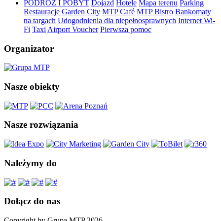
PODRÓŻ I POBYT
Dojazd
Hotele
Mapa terenu
Parking
Restauracje Garden City
MTP Café
MTP Bistro
Bankomaty
na targach
Udogodnienia dla niepełnosprawnych
Internet Wi-
Fi
Taxi
Airport Voucher
Pierwsza pomoc
Organizator
Nasze obiekty
Nasze rozwiązania
Należymy do
Dołącz do nas
Copyright by Grupa MTP 2026