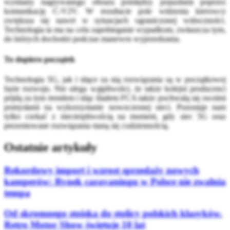
wymiany nagrywanego obrazu pomiędzy pojazdami poprzez
komunikację C-V2V. W rezultacie pole widzenia kierowcy
zwiększa się nawet w sytuacjach ograniczonej widoczności.
Technologia ta ma na celu zapobieganie wypadkom, zwłaszcza tym,
do których dochodzi podczas manewru wyprzedzania.
To dopiero początek
Technologia 5G, jak i idące za nią rozwiązania są w początkowej
fazie rozwoju. Nie ulega wątpliwości, że także kolejni producenci
pójdą za tym trendem i idąc śladem FCA także pochwalą się swoimi
pomysłami na wykorzystanie nowoczesnej sieci. Pozostaje nam
tylko czekać z niecierpliwością na moment, gdy siec 5G oraz
prezentowane rozwiązania staną się codziennością.
Ostatnie artykuły
Rekordowy import i wzrost sprzedaży nowych
kamperów: Rynek caravaningu w Polsce nie zwalnia
tempa
Od skromnego stoiska do stolicy polskich klasyków.
Retro Motor Show świętuje 10 lat