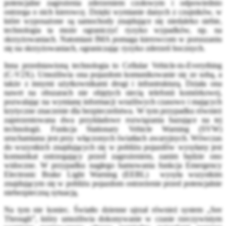
potencjalne zagrożenia zderzeniem czołowym i odpowiednio
ostrzega o nich kierowcę. Dzięki wymianie danych z czujników, w
które wyposażone są samochody znajdujące się niedaleko siebie,
technologia ta może ograniczyć ryzyko wypadków, np. na
skrzyżowaniach. Natomiast IMA pomaga kierowcom w poruszaniu
się na skrzyżowaniach, ograniczając ryzyko zderzeń bocznych.
Inna przedstawioną technologia to Cellular Vehicle-to-Everything
(C-V2X). Umożliwia ona pojazdom komunikowanie się ze sobą, a
także z innymi użytkownikami drogi i infrastrukturą. Działa ona
nawet na obszarach nie objętych siecią telefonii komórkowej,
pozwalając na wymianę informacji wrażliwych czasowo i mających
krytyczne znaczenie dla bezpieczeństwa. W tym przypadku również
zaprezentowana dwa przykładowe rozwiązania bazujące na tej
technologii. Funkcja Stationary Vehicle Warning (SVW)
uruchamiana jest przy włączonych światłach awaryjnych. Wówczas
do wszystkich znajdujących się w pobliżu pojazdów wysyłany jest
komunikat ostrzegający przed zagrożeniem, zanim będzie ono
widoczne. W przypadku nagłego hamowania funkcja Emergency
Electronic Brake Light Warning (EEBL) wysyła wszystkim
znajdującym się w pobliżu pojazdom ostrzeżenie przed potencjalnie
niebezpieczną sytuacją.
Na tym nie koniec. Światło dzienne ujrzał również system „See
Through”, który umożliwia dokonywanie w czasie rzeczywistym