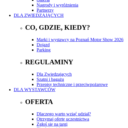
Nagrody i wyróżnienia
Partnerzy
DLA ZWIEDZAJĄCYCH
CO, GDZIE, KIEDY?
Marki i wystawcy na Poznań Motor Show 2026
Dojazd
Parking
REGULAMINY
Dla Zwiedzających
Szatni i bagażu
Przepisy techniczne i przeciwpożarowe
DLA WYSTAWCÓW
OFERTA
Dlaczego warto wziąć udział?
Otrzymaj ofertę uczestnictwa
Zgłoś się na targi