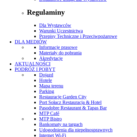
Regulaminy
Dla Wystawców
Warunki Uczestnictwa
Przepisy Techniczne i Przeciwpożarowe
DLA MEDIÓW
Informacje prasowe
Materiały do pobrania
Akredytacje
AKTUALNOŚCI
PODRÓŻ I POBYT
Dojazd
Hotele
Mapa terenu
Parking
Restauracje Garden City
Port Sołacz Restauracja & Hotel
Pasodobre Restaurant & Tapas Bar
MTP Café
MTP Bistro
Bankomaty na targach
Udogodnienia dla niepełnosprawnych
Internet Wi-Fi