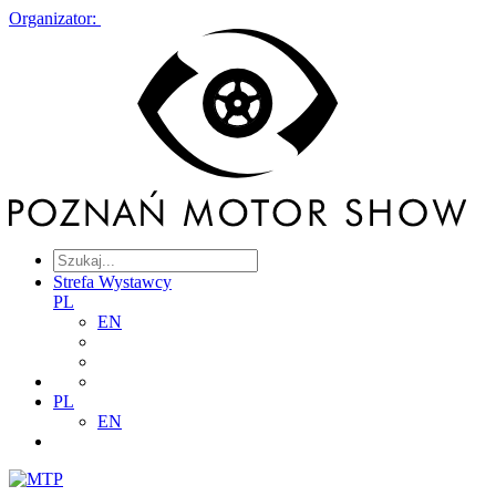
Organizator:
Strefa Wystawcy
PL
EN
PL
EN