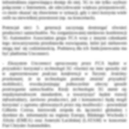
infrastruktura zapewniająca dostęp do niej. 5G to nie tylko szybsze
połączenie z Internetem, ale zdecydowanie większa przepustowość,
co może okazać się zbawienne w sytuacji, gdy z sieci korzysta wiele
osób na niewielkiej przestrzeni (np. na koncertach).
Potencjał sieci 5. generacji zaczynają dostrzegać również
producenci samochodów. Na zorganizowanej niedawno konferencji
5G Automotive Association grupa FCA wraz z innymi członkami
tego stowarzyszenia przedstawiła rozwiązania, które już niebawem
mogą stać się codziennością. Podstawą dla ich funkcjonowania ma
być platforma Unconnect.
-
Ekosystem Unconnect opracowany przez FCA będzie w
przyszłości korzystał z technologii 5G również na inne sposoby niż
te zaprezentowane podczas konferencji w Turynie. Jesteśmy
przekonani, że ta technologia pomoże zmienić przyszłość
mobilności, rewolucjonizując jednocześnie obecny sposób
postrzegania samochodów. Kiedy technologia 5G stanie się
międzynarodowym standardem, a towarzyszyć będzie rozwój
infrastruktury, zarówno producenci, jak i konsumenci będą mogli
korzystać z ogromu oferowanych przez nią możliwości -
powiedział
Gilberto Ceresa, kierownik zespołu ds. łączności globalnej i
dyrektor ds. informatyki na regiony Europy, Bliskiego Wschodu i
Afryki (EMEA) oraz Ameryki Łacińskiej (LATAM) w koncernie
Fiat Chrysler Automobiles.