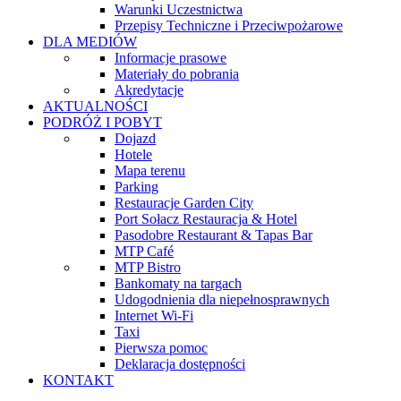
Warunki Uczestnictwa
Przepisy Techniczne i Przeciwpożarowe
DLA MEDIÓW
Informacje prasowe
Materiały do pobrania
Akredytacje
AKTUALNOŚCI
PODRÓŻ I POBYT
Dojazd
Hotele
Mapa terenu
Parking
Restauracje Garden City
Port Sołacz Restauracja & Hotel
Pasodobre Restaurant & Tapas Bar
MTP Café
MTP Bistro
Bankomaty na targach
Udogodnienia dla niepełnosprawnych
Internet Wi-Fi
Taxi
Pierwsza pomoc
Deklaracja dostępności
KONTAKT