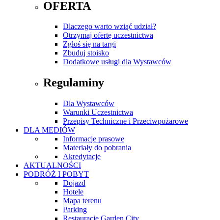
OFERTA
Dlaczego warto wziąć udział?
Otrzymaj ofertę uczestnictwa
Zgłoś się na targi
Zbuduj stoisko
Dodatkowe usługi dla Wystawców
Regulaminy
Dla Wystawców
Warunki Uczestnictwa
Przepisy Techniczne i Przeciwpożarowe
DLA MEDIÓW
Informacje prasowe
Materiały do pobrania
Akredytacje
AKTUALNOŚCI
PODRÓŻ I POBYT
Dojazd
Hotele
Mapa terenu
Parking
Restauracje Garden City