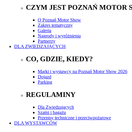
CZYM JEST POZNAŃ MOTOR 
O Poznań Motor Show
Zakres tematyczny
Galeria
Nagrody i wyróżnienia
Partnerzy
DLA ZWIEDZAJĄCYCH
CO, GDZIE, KIEDY?
Marki i wystawcy na Poznań Motor Show 2026
Dojazd
Parking
REGULAMINY
Dla Zwiedzających
Szatni i bagażu
Przepisy techniczne i przeciwpożarowe
DLA WYSTAWCÓW