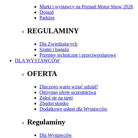
Marki i wystawcy na Poznań Motor Show 2026
Dojazd
Parking
REGULAMINY
Dla Zwiedzających
Szatni i bagażu
Przepisy techniczne i przeciwpożarowe
DLA WYSTAWCÓW
OFERTA
Dlaczego warto wziąć udział?
Otrzymaj ofertę uczestnictwa
Zgłoś się na targi
Zbuduj stoisko
Dodatkowe usługi dla Wystawców
Regulaminy
Dla Wystawców