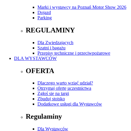
Marki i wystawcy na Poznań Motor Show 2026
Dojazd
Parking
REGULAMINY
Dla Zwiedzających
Szatni i bagażu
Przepisy techniczne i przeciwpożarowe
DLA WYSTAWCÓW
OFERTA
Dlaczego warto wziąć udział?
Otrzymaj ofertę uczestnictwa
Zgłoś się na targi
Zbuduj stoisko
Dodatkowe usługi dla Wystawców
Regulaminy
Dla Wystawców