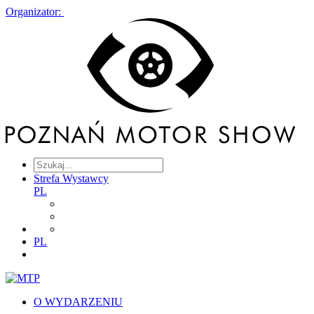
Organizator:
Strefa Wystawcy
PL
PL
O WYDARZENIU