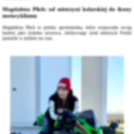
Magdalena Plich: od mistrzyni kolarskiej do ikony
motocyklizmu
Magdalena Plich to polska sportsmenka, która rozpoczęła swoją
karierę jako kolarka szosowa, zdobywając tytuł mistrzyni Polski
juniorek w jeździe na czas.