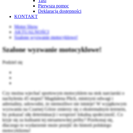
Taxi
Pierwsza pomoc
Deklaracja dostępności
KONTAKT
Motor Show
AKTUALNOŚCI
Szalone wyzwanie motocyklowe!
Szalone wyzwanie motocyklowe!
Podziel się
Czy można wjechać sportowym motocyklem na stok narciarski o
nachyleniu 45 stopni? Magdalena Plich, mistrzyni odwagi i
adrenaliny, udowodni, że niemożliwe nie istnieje! W wyjątkowym
wyzwaniu na Czarnej Górze zmierzy się z ekstremalnym terenem,
by pokazać siłę determinacji i wesprzeć lokalną społeczność. Co
kryje się za kulisami tej niesamowitej próby? Przekonaj się,
dlaczego to wydarzenie może przejść do historii polskiego
motocyklizmu!