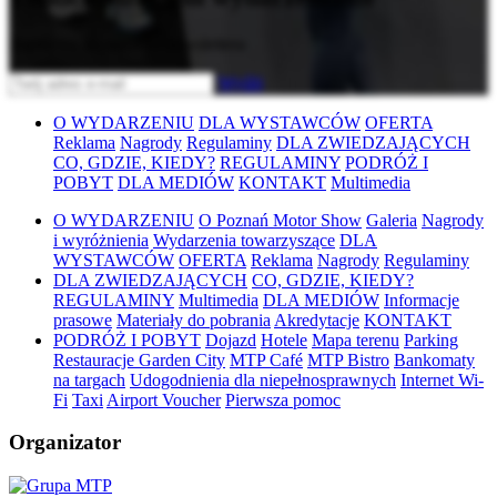
Zapisz się do naszego newslettera
Wyślij
O WYDARZENIU
DLA WYSTAWCÓW
OFERTA
Reklama
Nagrody
Regulaminy
DLA ZWIEDZAJĄCYCH
CO, GDZIE, KIEDY?
REGULAMINY
PODRÓŻ I
POBYT
DLA MEDIÓW
KONTAKT
Multimedia
O WYDARZENIU
O Poznań Motor Show
Galeria
Nagrody
i wyróżnienia
Wydarzenia towarzyszące
DLA
WYSTAWCÓW
OFERTA
Reklama
Nagrody
Regulaminy
DLA ZWIEDZAJĄCYCH
CO, GDZIE, KIEDY?
REGULAMINY
Multimedia
DLA MEDIÓW
Informacje
prasowe
Materiały do pobrania
Akredytacje
KONTAKT
PODRÓŻ I POBYT
Dojazd
Hotele
Mapa terenu
Parking
Restauracje Garden City
MTP Café
MTP Bistro
Bankomaty
na targach
Udogodnienia dla niepełnosprawnych
Internet Wi-
Fi
Taxi
Airport Voucher
Pierwsza pomoc
Organizator