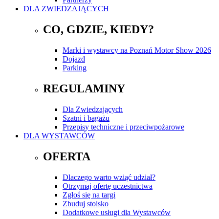
DLA ZWIEDZAJĄCYCH
CO, GDZIE, KIEDY?
Marki i wystawcy na Poznań Motor Show 2026
Dojazd
Parking
REGULAMINY
Dla Zwiedzających
Szatni i bagażu
Przepisy techniczne i przeciwpożarowe
DLA WYSTAWCÓW
OFERTA
Dlaczego warto wziąć udział?
Otrzymaj ofertę uczestnictwa
Zgłoś się na targi
Zbuduj stoisko
Dodatkowe usługi dla Wystawców