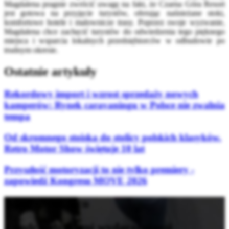
Magdalena pragnie zwrócić uwagę na fakt, że Czarna Góra Resort
jest gotowa na przyjęcie turystów, oferując naśnieżane stoki,
komfortowe hotele i malownicze trasy. Poprzez swoje wyzwanie,
Magdalena chce zachęcić turystów do odwiedzenia tego pięknego
miejsca i wsparcia lokalnych przedsiębiorców w odbudowie po
trudnym okresie.
Ostatnie artykuły
Rekordowy import i wzrost sprzedaży nowych
kamperów: Rynek caravaningu w Polsce nie zwalnia
tempa
Od skromnego stoiska do stolicy polskich klasyków.
Retro Motor Show świętuje 10 lat
Przyszłość motoryzacji to nie tylko premiery -
zapowiedź Kongresu MOVE 2026
Bądź na bieżąco
z nadchodzącymi wydarzeniami