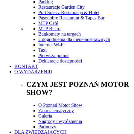
Parking
Restauracje Garden City
Port Sołacz Restauracja & Hotel
Pasodobre Restaurant & Tapas Bar
MTP Café
MTP Bistro
Bankomaty na targach
Udogodnienia dla niepełnosprawnych
Internet Wi-Fi
Taxi
Pierwsza pomoc
Deklaracja dostępności
KONTAKT
O WYDARZENIU
CZYM JEST POZNAŃ MOTOR
SHOW?
O Poznań Motor Show
Zakres tematyczny
Galeria
Nagrody i wyróżnienia
Partnerzy
DLA ZWIEDZAJĄCYCH