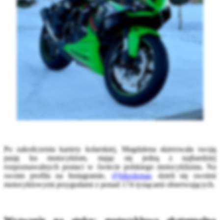
Po zakończeniu kariery kolarskiej, Magdalena skierowała swoją
pasję ku motocyklom, stając się jedną z najbardziej
rozpoznawalnych postaci w świecie polskiego motocyklizmu. Na
swoim profilu na Instagramie,
@bikedemar
, dzieli się swoimi
motocyklowymi przygodami z ponad 174 tysiącami obserwujących.