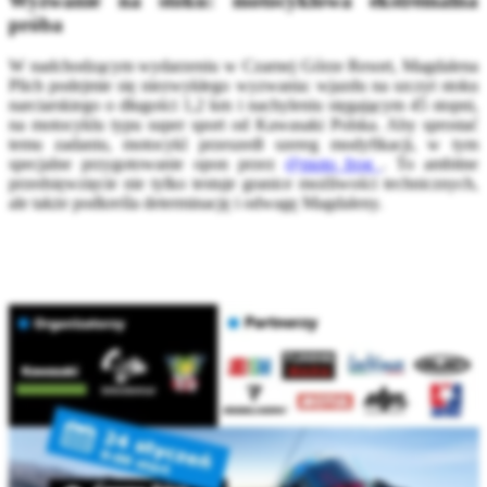
Wyzwanie na stoku: motocyklowa ekstremalna
próba
W nadchodzącym wydarzeniu w Czarnej Górze Resort, Magdalena
Plich podejmie się niezwykłego wyzwania: wjazdu na szczyt stoku
narciarskiego o długości 1,2 km i nachyleniu sięgającym 45 stopni,
na motocyklu typu super sport od Kawasaki Polska. Aby sprostać
temu zadaniu, motocykl przeszedł szereg modyfikacji, w tym
specjalne przygotowanie opon przez
@moto_frog_
. To ambitne
przedsięwzięcie nie tylko testuje granice możliwości technicznych,
ale także podkreśla determinację i odwagę Magdaleny.