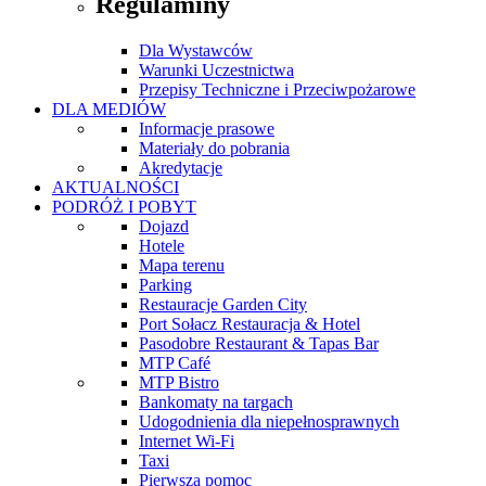
Regulaminy
Dla Wystawców
Warunki Uczestnictwa
Przepisy Techniczne i Przeciwpożarowe
DLA MEDIÓW
Informacje prasowe
Materiały do pobrania
Akredytacje
AKTUALNOŚCI
PODRÓŻ I POBYT
Dojazd
Hotele
Mapa terenu
Parking
Restauracje Garden City
Port Sołacz Restauracja & Hotel
Pasodobre Restaurant & Tapas Bar
MTP Café
MTP Bistro
Bankomaty na targach
Udogodnienia dla niepełnosprawnych
Internet Wi-Fi
Taxi
Pierwsza pomoc