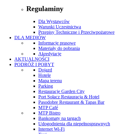
Regulaminy
Dla Wystawców
Warunki Uczestnictwa
Przepisy Techniczne i Przeciwpożarowe
DLA MEDIÓW
Informacje prasowe
Materiały do pobrania
Akredytacje
AKTUALNOŚCI
PODRÓŻ I POBYT
Dojazd
Hotele
Mapa terenu
Parking
Restauracje Garden City
Port Sołacz Restauracja & Hotel
Pasodobre Restaurant & Tapas Bar
MTP Café
MTP Bistro
Bankomaty na targach
Udogodnienia dla niepełnosprawnych
Internet Wi-Fi