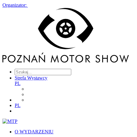
Organizator:
Strefa Wystawcy
PL
PL
O WYDARZENIU