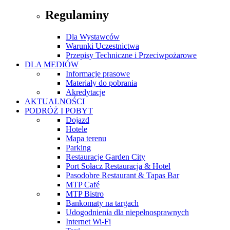
Regulaminy
Dla Wystawców
Warunki Uczestnictwa
Przepisy Techniczne i Przeciwpożarowe
DLA MEDIÓW
Informacje prasowe
Materiały do pobrania
Akredytacje
AKTUALNOŚCI
PODRÓŻ I POBYT
Dojazd
Hotele
Mapa terenu
Parking
Restauracje Garden City
Port Sołacz Restauracja & Hotel
Pasodobre Restaurant & Tapas Bar
MTP Café
MTP Bistro
Bankomaty na targach
Udogodnienia dla niepełnosprawnych
Internet Wi-Fi