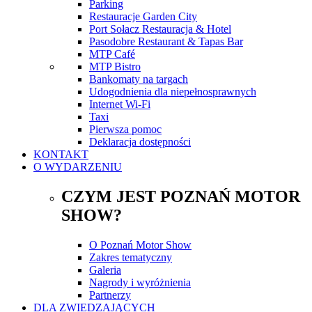
Parking
Restauracje Garden City
Port Sołacz Restauracja & Hotel
Pasodobre Restaurant & Tapas Bar
MTP Café
MTP Bistro
Bankomaty na targach
Udogodnienia dla niepełnosprawnych
Internet Wi-Fi
Taxi
Pierwsza pomoc
Deklaracja dostępności
KONTAKT
O WYDARZENIU
CZYM JEST POZNAŃ MOTOR
SHOW?
O Poznań Motor Show
Zakres tematyczny
Galeria
Nagrody i wyróżnienia
Partnerzy
DLA ZWIEDZAJĄCYCH