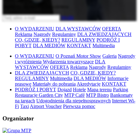
Zapisz się do naszego newslettera
Wyślij
O WYDARZENIU
DLA WYSTAWCÓW
OFERTA
Reklama
Nagrody
Regulaminy
DLA ZWIEDZAJĄCYCH
CO, GDZIE, KIEDY?
REGULAMINY
PODRÓŻ I
POBYT
DLA MEDIÓW
KONTAKT
Multimedia
O WYDARZENIU
O Poznań Motor Show
Galeria
Nagrody
i wyróżnienia
Wydarzenia towarzyszące
DLA
WYSTAWCÓW
OFERTA
Reklama
Nagrody
Regulaminy
DLA ZWIEDZAJĄCYCH
CO, GDZIE, KIEDY?
REGULAMINY
Multimedia
DLA MEDIÓW
Informacje
prasowe
Materiały do pobrania
Akredytacje
KONTAKT
PODRÓŻ I POBYT
Dojazd
Hotele
Mapa terenu
Parking
Restauracje Garden City
MTP Café
MTP Bistro
Bankomaty
na targach
Udogodnienia dla niepełnosprawnych
Internet Wi-
Fi
Taxi
Airport Voucher
Pierwsza pomoc
Organizator