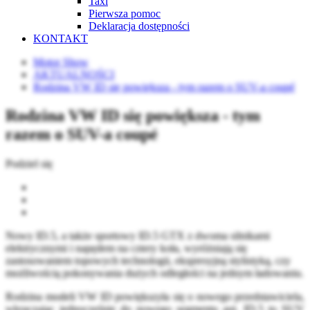
Taxi
Pierwsza pomoc
Deklaracja dostępności
KONTAKT
Motor Show
AKTUALNOŚCI
Rodzina VW ID się powiększa - tym razem o SUV-a coupé
Rodzina VW ID się powiększa - tym
razem o SUV-a coupé
Podziel się
Nowy ID.5, a także sportowy ID.5 GTX z dwoma silnikami
elektrycznymi i napędem na cztery koła, wyróżniają się
zastosowaniem topowych technologii, ekspresyjną stylistyką, czy
możliwością pokonywania dużych odległości na jednym ładowaniu.
Rodzina modeli VW ID powiększyła się o nowego przedstawiciela,
wkraczając jednocześnie do nowego segmentu aut. ID.5 to SUV