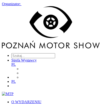
Organizator:
Strefa Wystawcy
PL
PL
O WYDARZENIU