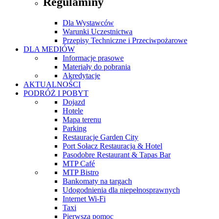
Regulaminy
Dla Wystawców
Warunki Uczestnictwa
Przepisy Techniczne i Przeciwpożarowe
DLA MEDIÓW
Informacje prasowe
Materiały do pobrania
Akredytacje
AKTUALNOŚCI
PODRÓŻ I POBYT
Dojazd
Hotele
Mapa terenu
Parking
Restauracje Garden City
Port Sołacz Restauracja & Hotel
Pasodobre Restaurant & Tapas Bar
MTP Café
MTP Bistro
Bankomaty na targach
Udogodnienia dla niepełnosprawnych
Internet Wi-Fi
Taxi
Pierwsza pomoc