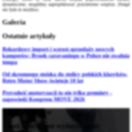
dynamicznie, mogliśmy zaprojektować przestronne wnętrze. Dotąd
nie było to możliwe
.
Galeria
Ostatnie artykuły
Rekordowy import i wzrost sprzedaży nowych
kamperów: Rynek caravaningu w Polsce nie zwalnia
tempa
Od skromnego stoiska do stolicy polskich klasyków.
Retro Motor Show świętuje 10 lat
Przyszłość motoryzacji to nie tylko premiery -
zapowiedź Kongresu MOVE 2026
Bądź na bieżąco
z nadchodzącymi wydarzeniami