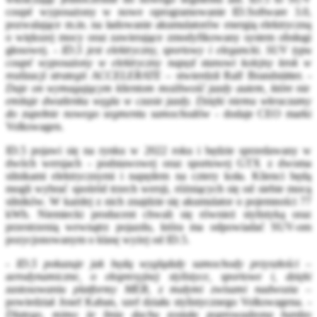
coupé wyposażony w nowe oprogramowanie ID.Software 3.0,
pozwalające m.in. na ładowanie akumulatorów energią elektryczną
o większej mocy oraz zawierające zmodyfikowany system obsługi
głosowej. -
ID.5 jest elektryczny, sportowy i elegancki. SUV typu
coupé wyposażony w elektryczny napęd stanowi kolejny krok w
realizacji strategii ACCELERATE
– stwierdził Ralf Brandstätter. -
Daje on wymagającym klientom możliwość jazdy autem, które nie
emituje dwutlenku węgla w czasie jazdy. Dzięki niemu wkraczamy
do zupełnie nowego segmentu samochodów
- dodaje CEO marki
Volkswagen.
ID.5 pojawi się na rynku w 2022 roku i będzie sprzedawany w
dwóch wersjach - podstawowej oraz sportowej GTX z dwoma
silnikami elektrycznymi i napędem na cztery koła. Klienci będą
mogli wybrać spośród trzech wersji, różniących się od siebie mocą
silników. W każdej z nich znajdzie się akumulator o pojemności 77
kWh. Niemiecki producent chwali się również stylistyką oraz
przestrzenią wewnątrz pojazdu, która ma odpowiadać SUV-om
pozycjonowanym o klasę wyżej od ID.5.
-
ID.5 pokazuje jak będą wyglądały samochody przyszłości –
aerodynamiczne, o ekspresyjnej stylistyce, sportowe i, dzięki
zastosowaniu platformy MEB, z małymi zwisami nadwozia
–
powiedział Josef Kaban, szef działu stylistycznego Volkswagena. -
Dlatego, mimo że linia dachu została poprowadzona bardzo