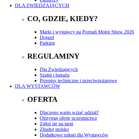
DLA ZWIEDZAJĄCYCH
CO, GDZIE, KIEDY?
Marki i wystawcy na Poznań Motor Show 2026
Dojazd
Parking
REGULAMINY
Dla Zwiedzających
Szatni i bagażu
Przepisy techniczne i przeciwpożarowe
DLA WYSTAWCÓW
OFERTA
Dlaczego warto wziąć udział?
Otrzymaj ofertę uczestnictwa
Zgłoś się na targi
Zbuduj stoisko
Dodatkowe usługi dla Wystawców