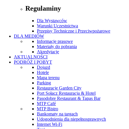
Regulaminy
Dla Wystawców
Warunki Uczestnictwa
Przepisy Techniczne i Przeciwpożarowe
DLA MEDIÓW
Informacje prasowe
Materiały do pobrania
Akredytacje
AKTUALNOŚCI
PODRÓŻ I POBYT
Dojazd
Hotele
Mapa terenu
Parking
Restauracje Garden City
Port Sołacz Restauracja & Hotel
Pasodobre Restaurant & Tapas Bar
MTP Café
MTP Bistro
Bankomaty na targach
Udogodnienia dla niepełnosprawnych
Internet Wi-Fi