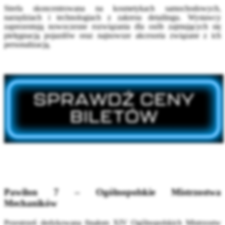
Strefa skoncentrowana na kosmetykach samochodowych,
narzędziach i technologiach z zakresu detailingu. Wystawcy
zaprezentują nowoczesne rozwiązania dla osób zajmujących się
pielęgnacją pojazdów oraz najnowsze akcesoria związane z ich
personalizacją.
Pawilon 7 – Ogólnopolskie Mistrzostwa
Mechaników
Przestrzeń dedykowana finałom XIV Ogólnopolskich Mistrzostw