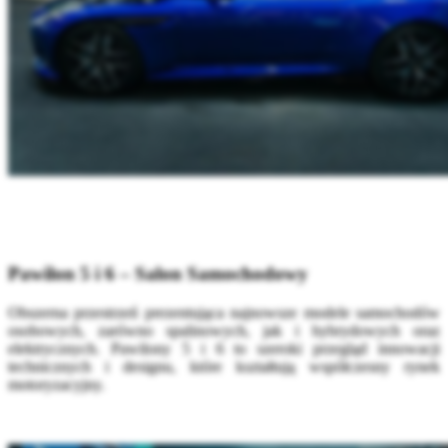
Pawilon 5 i 6 – Salon Samochodowy
Obszerna przestrzeń prezentująca najnowsze modele samochodów
osobowych, zarówno spalinowych, jak i hybrydowych oraz
elektrycznych. Pawilony 5 i 6 to szeroki przegląd innowacji
technicznych i designu, które kształtują współczesny rynek
motoryzacyjny.