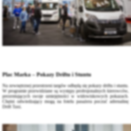
Plac Marka – Pokazy Driftu i Stuntu
Na zewnętrznej przestrzeni targów odbędą się pokazy driftu i stuntu.
W programie przewidziane są występy profesjonalnych kierowców,
prezentujących swoje umiejętności w widowiskowych pokazach.
Chętni odwiedzający mogą na fotelu pasażera poczuć adrenalinę
Drift Taxi.