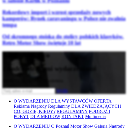
w salonie Karlik w Poznaniu
Rekordowy import i wzrost sprzedaży nowych
kamperów: Rynek caravaningu w Polsce nie zwalnia
tempa
Od skromnego stoiska do stolicy polskich klasyków.
Retro Motor Show świętuje 10 lat
Bądź na bieżąco
z nadchodzącymi wydarzeniami
Zapisz się do naszego newslettera
Wyślij
O WYDARZENIU
DLA WYSTAWCÓW
OFERTA
Reklama
Nagrody
Regulaminy
DLA ZWIEDZAJĄCYCH
CO, GDZIE, KIEDY?
REGULAMINY
PODRÓŻ I
POBYT
DLA MEDIÓW
KONTAKT
Multimedia
O WYDARZENIU
O Poznań Motor Show
Galeria
Nagrody