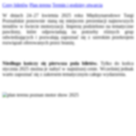
Ceny biletów
Plan terenu
Termin i godziny otwarcia
W dniach 24–27 kwietnia 2025 roku Międzynarodowe Targi
Poznańskie ponownie staną się miejscem prezentacji najnowszych
trendów w świecie motoryzacji. Imprezę podzielono na tematyczne
pawilony, które odpowiadają na potrzeby różnych grup
odwiedzających i pozwalają zapoznać się z szerokim przekrojem
rozwiązań oferowanych przez branżę.
Niedługo kończy się pierwsza pula biletów.
Tylko do końca
stycznia 2025 można je nabyć w najniższej cenie. Wcześniej jednak
warto zapoznać się z zakresem tematycznym całego wydarzenia.