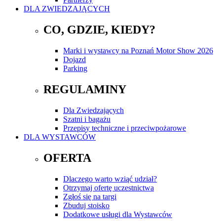
DLA ZWIEDZAJĄCYCH
CO, GDZIE, KIEDY?
Marki i wystawcy na Poznań Motor Show 2026
Dojazd
Parking
REGULAMINY
Dla Zwiedzających
Szatni i bagażu
Przepisy techniczne i przeciwpożarowe
DLA WYSTAWCÓW
OFERTA
Dlaczego warto wziąć udział?
Otrzymaj ofertę uczestnictwa
Zgłoś się na targi
Zbuduj stoisko
Dodatkowe usługi dla Wystawców