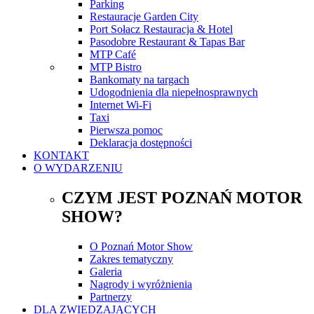
Parking
Restauracje Garden City
Port Sołacz Restauracja & Hotel
Pasodobre Restaurant & Tapas Bar
MTP Café
MTP Bistro
Bankomaty na targach
Udogodnienia dla niepełnosprawnych
Internet Wi-Fi
Taxi
Pierwsza pomoc
Deklaracja dostępności
KONTAKT
O WYDARZENIU
CZYM JEST POZNAŃ MOTOR
SHOW?
O Poznań Motor Show
Zakres tematyczny
Galeria
Nagrody i wyróżnienia
Partnerzy
DLA ZWIEDZAJĄCYCH