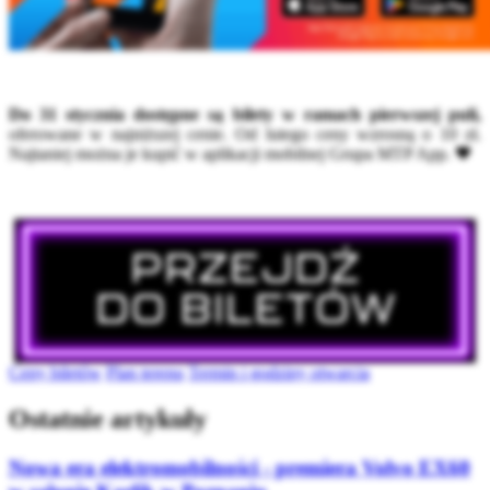
Do 31 stycznia dostępne są bilety w ramach pierwszej puli,
oferowane w najniższej cenie. Od lutego ceny wzrosną o 10 zł.
Najtaniej można je kupić w aplikacji mobilnej Grupa MTP App. 🖤
Ceny biletów
Plan terenu
Termin i godziny otwarcia
Ostatnie artykuły
Nowa era elektromobilności - premiera Volvo EX60