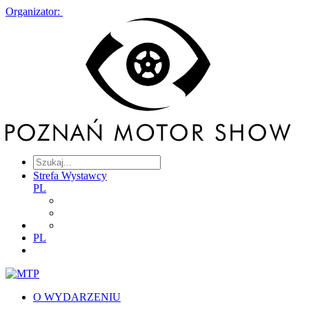
Organizator:
Strefa Wystawcy
PL
PL
O WYDARZENIU