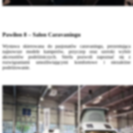
Pawilon 8 – Salon Caravaningu
Wystawa skierowana do pasjonatów caravaningu, prezentująca
najnowsze modele kamperów, przyczep oraz szeroki wybór
akcesoriów podróżniczych. Strefa pozwoli zapoznać się z
rozwiązaniami umożliwiającymi komfortowe i niezależne
podróżowanie.