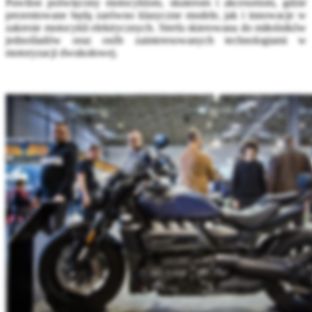
Pawilon poświęcony motocyklom, skuterom i akcesoriom, gdzie
prezentowane będą zarówno klasyczne modele, jak i innowacje w
zakresie motocykli elektrycznych. Strefa skierowana do miłośników
jednośladów oraz osób zainteresowanych technologiami w
motoryzacji dwukołowej.