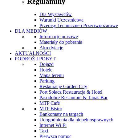
Regulaminy
Dla Wystawców
Warunki Uczestnictwa
Przepisy Techniczne i Przeciwpożarowe
DLA MEDIÓW
Informacje prasowe
Materiały do pobrania
Akredytacje
AKTUALNOŚCI
PODRÓŻ I POBYT
Dojazd
Hotele
Mapa terenu
Parking
Restauracje Garden City
Port Sołacz Restauracja & Hotel
Pasodobre Restaurant & Tapas Bar
MTP Café
MTP Bistro
Bankomaty na targach
Udogodnienia dla niepełnosprawnych
Internet Wi-Fi
Taxi
Pierwsza pomoc