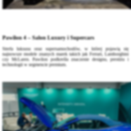
Pawilon 4 – Salon Luxury i Supercars
Strefa luksusu oraz supersamochodów, w której pojawią się
najnowsze modele znanych marek takich jak Ferrari, Lamborghini
czy McLaren. Pawilon podkreśla znaczenie designu, prestiżu i
technologii w segmencie premium.