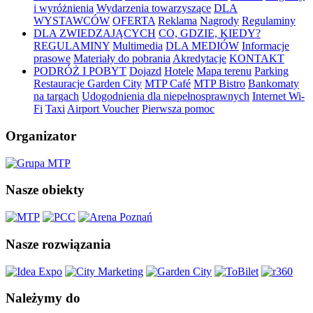
i wyróżnienia
Wydarzenia towarzyszące
DLA
WYSTAWCÓW
OFERTA
Reklama
Nagrody
Regulaminy
DLA ZWIEDZAJĄCYCH
CO, GDZIE, KIEDY?
REGULAMINY
Multimedia
DLA MEDIÓW
Informacje
prasowe
Materiały do pobrania
Akredytacje
KONTAKT
PODRÓŻ I POBYT
Dojazd
Hotele
Mapa terenu
Parking
Restauracje Garden City
MTP Café
MTP Bistro
Bankomaty
na targach
Udogodnienia dla niepełnosprawnych
Internet Wi-
Fi
Taxi
Airport Voucher
Pierwsza pomoc
Organizator
Nasze obiekty
Nasze rozwiązania
Należymy do