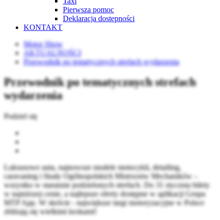
Taxi
Pierwsza pomoc
Deklaracja dostępności
KONTAKT
Motor Show
AKTUALNOŚCI
Przewodnik po tematycznych strefach wydarzenia
Przewodnik po tematycznych strefach
wydarzenia
Podziel się
Luksusowe auta, najnowsze modele motocykli, detailing,
caravaning i finały Ogólnopolskich Mistrzostw Mechaników –
wszystko w starannie podzielonych strefach. Do 31 stycznia bilety
w najniższej cenie, a najlepsze oferty dostępne w aplikacji Grupa
MTP App. W skrócie - największe targi motoryzacyjne w Polsce
zbliżają się wielkimi krokami!