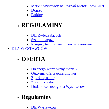
Marki i wystawcy na Poznań Motor Show 2026
Dojazd
Parking
REGULAMINY
Dla Zwiedzających
Szatni i bagażu
Przepisy techniczne i przeciwpożarowe
DLA WYSTAWCÓW
OFERTA
Dlaczego warto wziąć udział?
Otrzymaj ofertę uczestnictwa
Zgłoś się na targi
Zbuduj stoisko
Dodatkowe usługi dla Wystawców
Regulaminy
Dla Wystawców