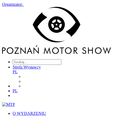
Organizator:
Strefa Wystawcy
PL
PL
O WYDARZENIU