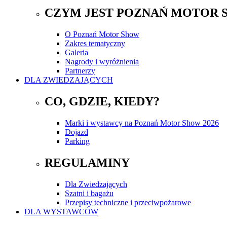
CZYM JEST POZNAŃ MOTOR 
O Poznań Motor Show
Zakres tematyczny
Galeria
Nagrody i wyróżnienia
Partnerzy
DLA ZWIEDZAJĄCYCH
CO, GDZIE, KIEDY?
Marki i wystawcy na Poznań Motor Show 2026
Dojazd
Parking
REGULAMINY
Dla Zwiedzających
Szatni i bagażu
Przepisy techniczne i przeciwpożarowe
DLA WYSTAWCÓW