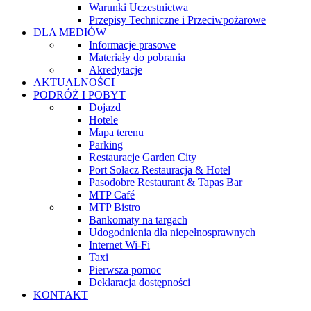
Warunki Uczestnictwa
Przepisy Techniczne i Przeciwpożarowe
DLA MEDIÓW
Informacje prasowe
Materiały do pobrania
Akredytacje
AKTUALNOŚCI
PODRÓŻ I POBYT
Dojazd
Hotele
Mapa terenu
Parking
Restauracje Garden City
Port Sołacz Restauracja & Hotel
Pasodobre Restaurant & Tapas Bar
MTP Café
MTP Bistro
Bankomaty na targach
Udogodnienia dla niepełnosprawnych
Internet Wi-Fi
Taxi
Pierwsza pomoc
Deklaracja dostępności
KONTAKT