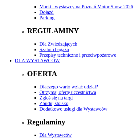
Marki i wystawcy na Poznań Motor Show 2026
Dojazd
Parking
REGULAMINY
Dla Zwiedzających
Szatni i bagażu
Przepisy techniczne i przeciwpożarowe
DLA WYSTAWCÓW
OFERTA
Dlaczego warto wziąć udział?
Otrzymaj ofertę uczestnictwa
Zgłoś się na targi
Zbuduj stoisko
Dodatkowe usługi dla Wystawców
Regulaminy
Dla Wystawców