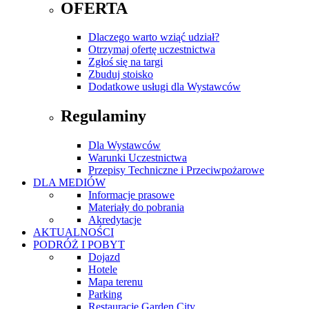
OFERTA
Dlaczego warto wziąć udział?
Otrzymaj ofertę uczestnictwa
Zgłoś się na targi
Zbuduj stoisko
Dodatkowe usługi dla Wystawców
Regulaminy
Dla Wystawców
Warunki Uczestnictwa
Przepisy Techniczne i Przeciwpożarowe
DLA MEDIÓW
Informacje prasowe
Materiały do pobrania
Akredytacje
AKTUALNOŚCI
PODRÓŻ I POBYT
Dojazd
Hotele
Mapa terenu
Parking
Restauracje Garden City