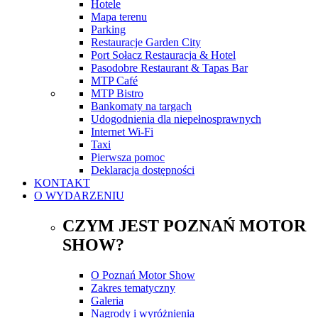
Hotele
Mapa terenu
Parking
Restauracje Garden City
Port Sołacz Restauracja & Hotel
Pasodobre Restaurant & Tapas Bar
MTP Café
MTP Bistro
Bankomaty na targach
Udogodnienia dla niepełnosprawnych
Internet Wi-Fi
Taxi
Pierwsza pomoc
Deklaracja dostępności
KONTAKT
O WYDARZENIU
CZYM JEST POZNAŃ MOTOR
SHOW?
O Poznań Motor Show
Zakres tematyczny
Galeria
Nagrody i wyróżnienia