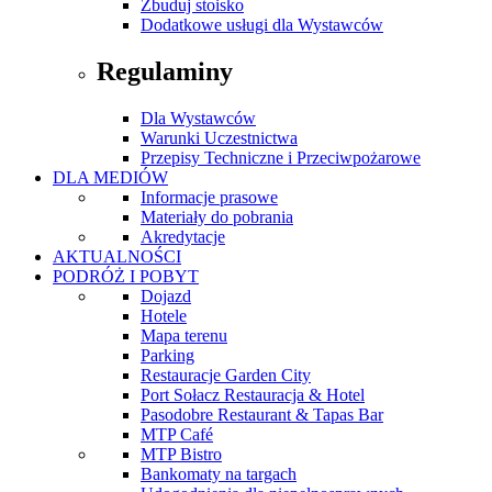
Zbuduj stoisko
Dodatkowe usługi dla Wystawców
Regulaminy
Dla Wystawców
Warunki Uczestnictwa
Przepisy Techniczne i Przeciwpożarowe
DLA MEDIÓW
Informacje prasowe
Materiały do pobrania
Akredytacje
AKTUALNOŚCI
PODRÓŻ I POBYT
Dojazd
Hotele
Mapa terenu
Parking
Restauracje Garden City
Port Sołacz Restauracja & Hotel
Pasodobre Restaurant & Tapas Bar
MTP Café
MTP Bistro
Bankomaty na targach