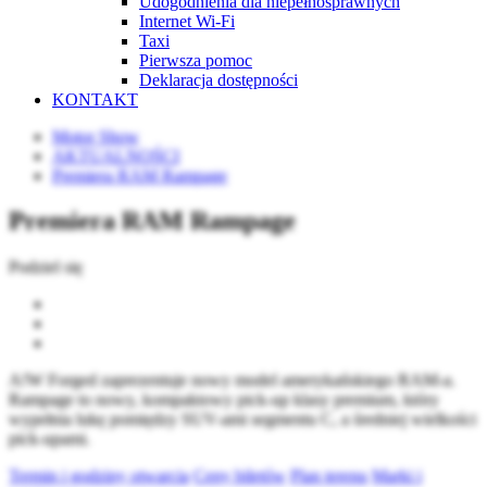
Udogodnienia dla niepełnosprawnych
Internet Wi-Fi
Taxi
Pierwsza pomoc
Deklaracja dostępności
KONTAKT
Motor Show
AKTUALNOŚCI
Premiera RAM Rampage
Premiera RAM Rampage
Podziel się
A!W Forged zaprezentuje nowy model amerykańskiego RAM-a.
Rampage to nowy, kompaktowy pick-up klasy premium, który
wypełnia lukę pomiędzy SUV-ami segmentu C, a średniej wielkości
pick-upami.
Termin i godziny otwarcia
Ceny biletów
Plan terenu
Marki i