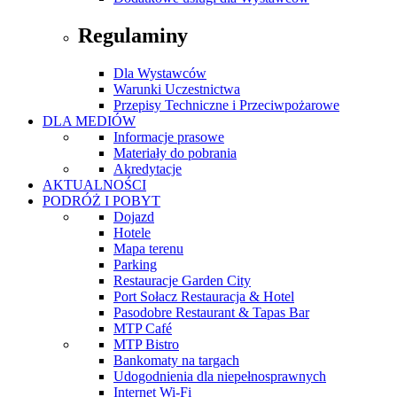
Regulaminy
Dla Wystawców
Warunki Uczestnictwa
Przepisy Techniczne i Przeciwpożarowe
DLA MEDIÓW
Informacje prasowe
Materiały do pobrania
Akredytacje
AKTUALNOŚCI
PODRÓŻ I POBYT
Dojazd
Hotele
Mapa terenu
Parking
Restauracje Garden City
Port Sołacz Restauracja & Hotel
Pasodobre Restaurant & Tapas Bar
MTP Café
MTP Bistro
Bankomaty na targach
Udogodnienia dla niepełnosprawnych
Internet Wi-Fi