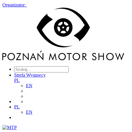
Organizator:
Strefa Wystawcy
PL
EN
PL
EN