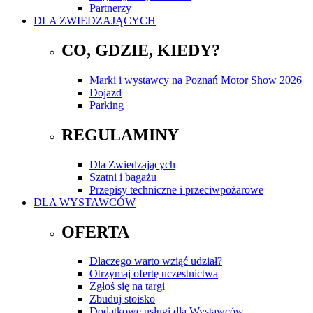
Partnerzy
DLA ZWIEDZAJĄCYCH
CO, GDZIE, KIEDY?
Marki i wystawcy na Poznań Motor Show 2026
Dojazd
Parking
REGULAMINY
Dla Zwiedzających
Szatni i bagażu
Przepisy techniczne i przeciwpożarowe
DLA WYSTAWCÓW
OFERTA
Dlaczego warto wziąć udział?
Otrzymaj ofertę uczestnictwa
Zgłoś się na targi
Zbuduj stoisko
Dodatkowe usługi dla Wystawców