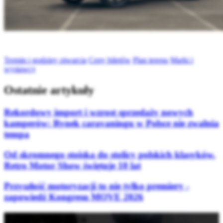
Termin i godziny otwarcia
Ceny biletów
Plan terenu
Marki i
wystawcy
Ostatnie artykuły
Rekordowy import i wzrost sprzedaży nowych
kamperów: Rynek caravaningu w Polsce nie zwalnia
tempa
Od skromnego stoiska do stolicy polskich klasyków.
Retro Motor Show świętuje 10 lat
Przyszłość motoryzacji to nie tylko premiery -
zapowiedź Kongresu MOVE 2026
Bądź na bieżąco