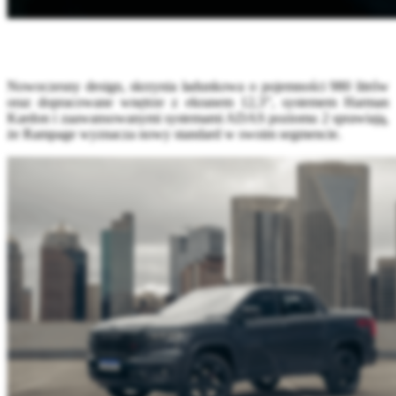
Nowoczesny design, skrzynia ładunkowa o pojemności 980 litrów
oraz dopracowane wnętrze z ekranem 12,3”, systemem Harman
Kardon i zaawansowanymi systemami ADAS poziomu 2 sprawiają,
że Rampage wyznacza nowy standard w swoim segmencie.