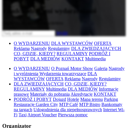
z nadchodzącymi wydarzeniami
Zapisz się do naszego newslettera
Wyślij
O WYDARZENIU
DLA WYSTAWCÓW
OFERTA
Reklama
Nagrody
Regulaminy
DLA ZWIEDZAJĄCYCH
CO, GDZIE, KIEDY?
REGULAMINY
PODRÓŻ I
POBYT
DLA MEDIÓW
KONTAKT
Multimedia
O WYDARZENIU
O Poznań Motor Show
Galeria
Nagrody
i wyróżnienia
Wydarzenia towarzyszące
DLA
WYSTAWCÓW
OFERTA
Reklama
Nagrody
Regulaminy
DLA ZWIEDZAJĄCYCH
CO, GDZIE, KIEDY?
REGULAMINY
Multimedia
DLA MEDIÓW
Informacje
prasowe
Materiały do pobrania
Akredytacje
KONTAKT
PODRÓŻ I POBYT
Dojazd
Hotele
Mapa terenu
Parking
Restauracje Garden City
MTP Café
MTP Bistro
Bankomaty
na targach
Udogodnienia dla niepełnosprawnych
Internet Wi-
Fi
Taxi
Airport Voucher
Pierwsza pomoc
Organizator