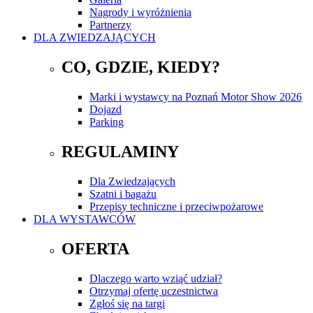
Nagrody i wyróżnienia
Partnerzy
DLA ZWIEDZAJĄCYCH
CO, GDZIE, KIEDY?
Marki i wystawcy na Poznań Motor Show 2026
Dojazd
Parking
REGULAMINY
Dla Zwiedzających
Szatni i bagażu
Przepisy techniczne i przeciwpożarowe
DLA WYSTAWCÓW
OFERTA
Dlaczego warto wziąć udział?
Otrzymaj ofertę uczestnictwa
Zgłoś się na targi