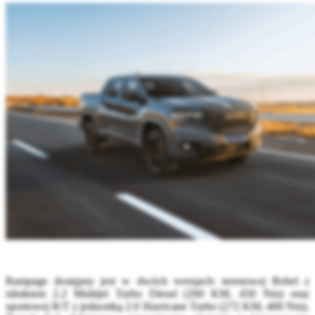
Rampage dostępny jest w dwóch wersjach: terenowej Rebel z
silnikiem 2.2 Multijet Turbo Diesel (200 KM, 450 Nm) oraz
sportowej R/T z jednostką 2.0 Hurricane Turbo (272 KM, 400 Nm).