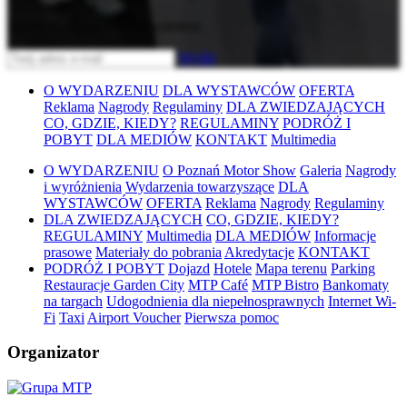
Zapisz się do naszego newslettera
Wyślij
O WYDARZENIU
DLA WYSTAWCÓW
OFERTA
Reklama
Nagrody
Regulaminy
DLA ZWIEDZAJĄCYCH
CO, GDZIE, KIEDY?
REGULAMINY
PODRÓŻ I
POBYT
DLA MEDIÓW
KONTAKT
Multimedia
O WYDARZENIU
O Poznań Motor Show
Galeria
Nagrody
i wyróżnienia
Wydarzenia towarzyszące
DLA
WYSTAWCÓW
OFERTA
Reklama
Nagrody
Regulaminy
DLA ZWIEDZAJĄCYCH
CO, GDZIE, KIEDY?
REGULAMINY
Multimedia
DLA MEDIÓW
Informacje
prasowe
Materiały do pobrania
Akredytacje
KONTAKT
PODRÓŻ I POBYT
Dojazd
Hotele
Mapa terenu
Parking
Restauracje Garden City
MTP Café
MTP Bistro
Bankomaty
na targach
Udogodnienia dla niepełnosprawnych
Internet Wi-
Fi
Taxi
Airport Voucher
Pierwsza pomoc
Organizator