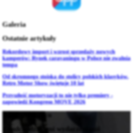
Galeria
Ostatnie artykuły
Rekordowy import i wzrost sprzedaży nowych
kamperów: Rynek caravaningu w Polsce nie zwalnia
tempa
Od skromnego stoiska do stolicy polskich klasyków.
Retro Motor Show świętuje 10 lat
Przyszłość motoryzacji to nie tylko premiery -
zapowiedź Kongresu MOVE 2026
Bądź na bieżąco
z nadchodzącymi wydarzeniami