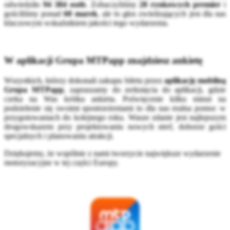
odwiedziło
94 384 osób
. Zobaczyliśmy
28 rynkowych premier
i
gościliśmy ponad
60 marek
, ale to głos zwiedzających jest dla nas
kluczowym wskaźnikiem jakości tego wydarzenia.
W aplikacji Grupa MTPapp znajdziesz ankietę
Wszystkich, którzy dokonali zakupu biletu przez
aplikację mobilną
Grupa MTPapp
, zapraszamy do zerknięcia do aplikacji, gdzie
czeka na Was krótka ankieta. Poświęcenie kilku minut na
podzielenie się swoimi spostrzeżeniami to dla nas realna pomoc w
przygotowaniach do kolejnego roku. Wasze zdanie jest najlepszym
drogowskazem przy projektowaniu nowych stref, doborze gości
specjalnych i planowaniu atrakcji.
Dziękujemy, że wspólnie z nami tworzycie największe wydarzenie
motoryzacyjne w tej części Europy.