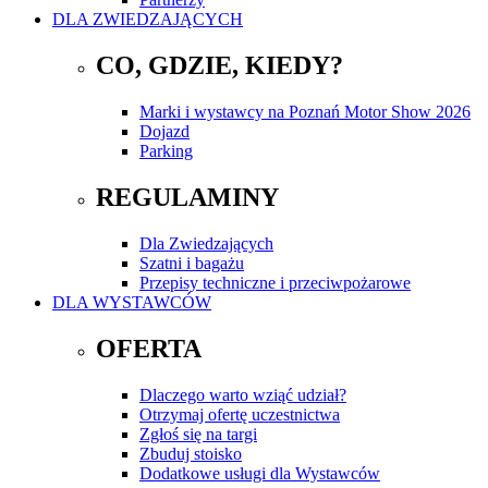
DLA ZWIEDZAJĄCYCH
CO, GDZIE, KIEDY?
Marki i wystawcy na Poznań Motor Show 2026
Dojazd
Parking
REGULAMINY
Dla Zwiedzających
Szatni i bagażu
Przepisy techniczne i przeciwpożarowe
DLA WYSTAWCÓW
OFERTA
Dlaczego warto wziąć udział?
Otrzymaj ofertę uczestnictwa
Zgłoś się na targi
Zbuduj stoisko
Dodatkowe usługi dla Wystawców