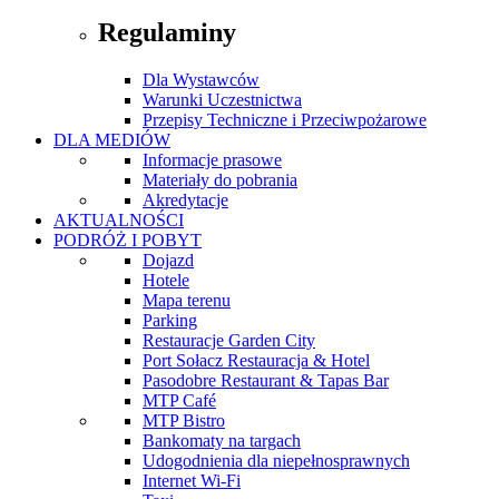
Regulaminy
Dla Wystawców
Warunki Uczestnictwa
Przepisy Techniczne i Przeciwpożarowe
DLA MEDIÓW
Informacje prasowe
Materiały do pobrania
Akredytacje
AKTUALNOŚCI
PODRÓŻ I POBYT
Dojazd
Hotele
Mapa terenu
Parking
Restauracje Garden City
Port Sołacz Restauracja & Hotel
Pasodobre Restaurant & Tapas Bar
MTP Café
MTP Bistro
Bankomaty na targach
Udogodnienia dla niepełnosprawnych
Internet Wi-Fi