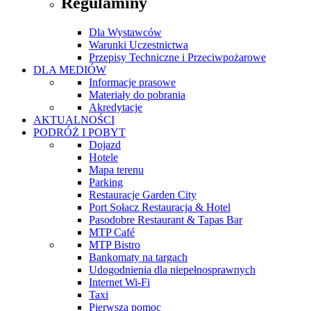
Regulaminy
Dla Wystawców
Warunki Uczestnictwa
Przepisy Techniczne i Przeciwpożarowe
DLA MEDIÓW
Informacje prasowe
Materiały do pobrania
Akredytacje
AKTUALNOŚCI
PODRÓŻ I POBYT
Dojazd
Hotele
Mapa terenu
Parking
Restauracje Garden City
Port Sołacz Restauracja & Hotel
Pasodobre Restaurant & Tapas Bar
MTP Café
MTP Bistro
Bankomaty na targach
Udogodnienia dla niepełnosprawnych
Internet Wi-Fi
Taxi
Pierwsza pomoc