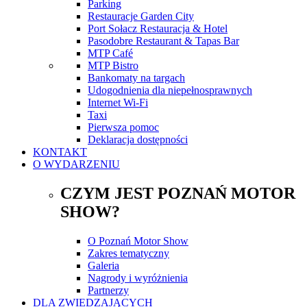
Parking
Restauracje Garden City
Port Sołacz Restauracja & Hotel
Pasodobre Restaurant & Tapas Bar
MTP Café
MTP Bistro
Bankomaty na targach
Udogodnienia dla niepełnosprawnych
Internet Wi-Fi
Taxi
Pierwsza pomoc
Deklaracja dostępności
KONTAKT
O WYDARZENIU
CZYM JEST POZNAŃ MOTOR
SHOW?
O Poznań Motor Show
Zakres tematyczny
Galeria
Nagrody i wyróżnienia
Partnerzy
DLA ZWIEDZAJĄCYCH