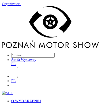
Organizator:
Strefa Wystawcy
PL
PL
O WYDARZENIU