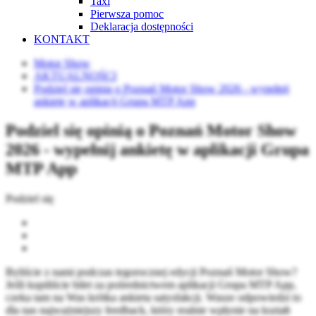
Taxi
Pierwsza pomoc
Deklaracja dostępności
KONTAKT
Motor Show
AKTUALNOŚCI
Podziel się opinią o Poznań Motor Show 2026 - wypełnij
ankietę w aplikacji Grupa MTP App
Podziel się opinią o Poznań Motor Show
2026 - wypełnij ankietę w aplikacji Grupa
MTP App
Podziel się
Byliście z nami podczas tegorocznej edycji Poznań Motor Show?
Jeśli kupiliście bilet za pośrednictwem aplikacji Grupa MTP App,
czeka tam na Was krótka ankieta satysfakcji. Wasze odpowiedzi to
dla nas najważniejszy feedback, który realnie wpłynie na kształt