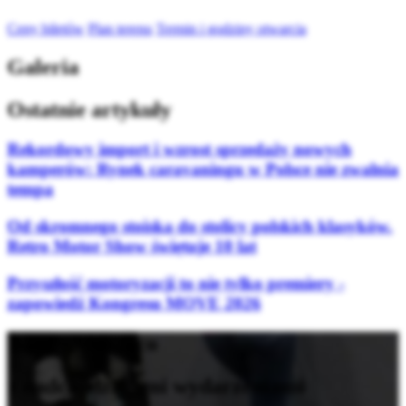
Ceny biletów
Plan terenu
Termin i godziny otwarcia
Galeria
Ostatnie artykuły
Rekordowy import i wzrost sprzedaży nowych
kamperów: Rynek caravaningu w Polsce nie zwalnia
tempa
Od skromnego stoiska do stolicy polskich klasyków.
Retro Motor Show świętuje 10 lat
Przyszłość motoryzacji to nie tylko premiery -
zapowiedź Kongresu MOVE 2026
Bądź na bieżąco
z nadchodzącymi wydarzeniami