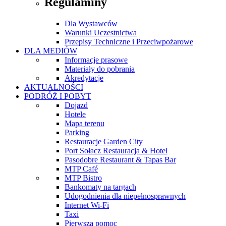
Regulaminy
Dla Wystawców
Warunki Uczestnictwa
Przepisy Techniczne i Przeciwpożarowe
DLA MEDIÓW
Informacje prasowe
Materiały do pobrania
Akredytacje
AKTUALNOŚCI
PODRÓŻ I POBYT
Dojazd
Hotele
Mapa terenu
Parking
Restauracje Garden City
Port Sołacz Restauracja & Hotel
Pasodobre Restaurant & Tapas Bar
MTP Café
MTP Bistro
Bankomaty na targach
Udogodnienia dla niepełnosprawnych
Internet Wi-Fi
Taxi
Pierwsza pomoc