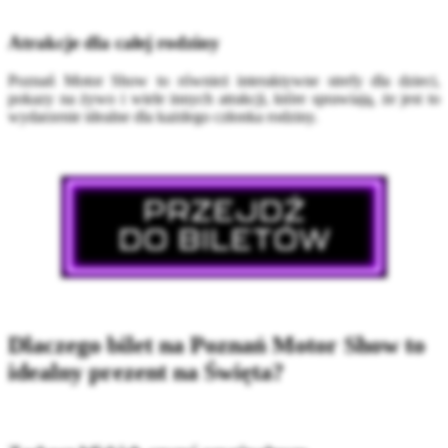
Atrakcje dla całej rodziny
Poznań Motor Show to również interaktywne strefy dla dzieci,
pokazy na żywo i wiele innych atrakcji, które sprawiają, że jest to
wydarzenie idealne dla każdego członka rodziny.
Dlaczego bilet na Poznań Motor Show to
idealny prezent na Święta?