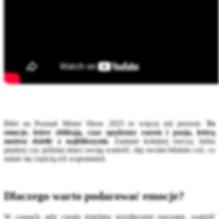
Bilet na Poznań Motor Show 2025 to więcej niż prezent.
To
emocje, które zbliżają, czas spędzony razem i pasja, którą
możesz dzielić z najbliższymi.
Zamiast kolejnej rzeczy, która
prędzej czy później straci swoją wartość, daj swoim bliskim coś, co
stanie się częścią ich wspomnień.
Dlaczego warto podarować emocje?
W czasach, gdy często jesteśmy przytłoczeni rzeczami, wartość