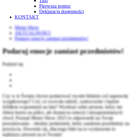
Taxi
Pierwsza pomoc
Deklaracja dostępności
KONTAKT
Motor Show
AKTUALNOŚCI
Podaruj emocje zamiast przedmiotów!
Podaruj emocje zamiast przedmiotów!
Podziel się
Czy w te Święta chcesz podarować swoim bliskim coś naprawdę
wyjątkowego? Coś, co wywoła radość, zaskoczenie i będzie
źródłem wspomnień na lata? Wyobraź sobie prezent, który nie
zbiera kurzu na półce, ale dostarcza emocji i niezapomnianych
chwil. Poznań Motor Show 2025 to odpowiedź na Twoje
poszukiwania – idealny podarunek, który zamienia przedmioty na
przeżycia. Dowiedz się, dlaczego bilet na to wydarzenie to
najlepszy prezent na te Święta!