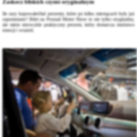
Zaskocz bliskich czymś oryginalnym
Ile razy kupowałeś/łaś prezenty, które po kilku miesiącach były już
zapomniane? Bilet na Poznań Motor Show to nie tylko oryginalny,
ale także niezwykle praktyczny prezent, który dostarcza mnóstwo
emocji i wrażeń.