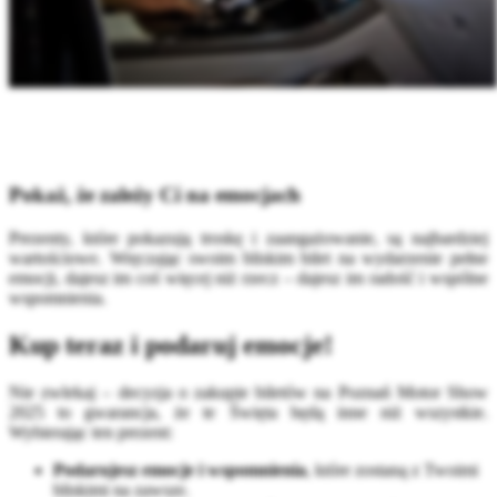
Pokaż, że zależy Ci na emocjach
Prezenty, które pokazują troskę i zaangażowanie, są najbardziej
wartościowe. Wręczając swoim bliskim bilet na wydarzenie pełne
emocji, dajesz im coś więcej niż rzecz – dajesz im radość i wspólne
wspomnienia.
Kup teraz i podaruj emocje!
Nie zwlekaj – decyzja o zakupie biletów na Poznań Motor Show
2025 to gwarancja, że te Święta będą inne niż wszystkie.
Wybierając ten prezent:
Podarujesz emocje i wspomnienia
, które zostaną z Twoimi
bliskimi na zawsze.