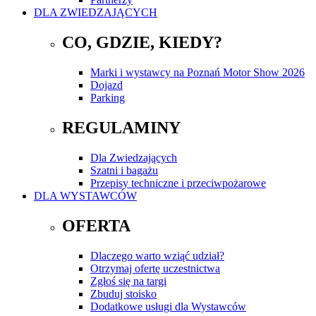
DLA ZWIEDZAJĄCYCH
CO, GDZIE, KIEDY?
Marki i wystawcy na Poznań Motor Show 2026
Dojazd
Parking
REGULAMINY
Dla Zwiedzających
Szatni i bagażu
Przepisy techniczne i przeciwpożarowe
DLA WYSTAWCÓW
OFERTA
Dlaczego warto wziąć udział?
Otrzymaj ofertę uczestnictwa
Zgłoś się na targi
Zbuduj stoisko
Dodatkowe usługi dla Wystawców