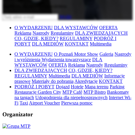
Zapisz się do naszego newslettera
Wyślij
O WYDARZENIU
DLA WYSTAWCÓW
OFERTA
Reklama
Nagrody
Regulaminy
DLA ZWIEDZAJĄCYCH
CO, GDZIE, KIEDY?
REGULAMINY
PODRÓŻ I
POBYT
DLA MEDIÓW
KONTAKT
Multimedia
O WYDARZENIU
O Poznań Motor Show
Galeria
Nagrody
i wyróżnienia
Wydarzenia towarzyszące
DLA
WYSTAWCÓW
OFERTA
Reklama
Nagrody
Regulaminy
DLA ZWIEDZAJĄCYCH
CO, GDZIE, KIEDY?
REGULAMINY
Multimedia
DLA MEDIÓW
Informacje
prasowe
Materiały do pobrania
Akredytacje
KONTAKT
PODRÓŻ I POBYT
Dojazd
Hotele
Mapa terenu
Parking
Restauracje Garden City
MTP Café
MTP Bistro
Bankomaty
na targach
Udogodnienia dla niepełnosprawnych
Internet Wi-
Fi
Taxi
Airport Voucher
Pierwsza pomoc
Organizator