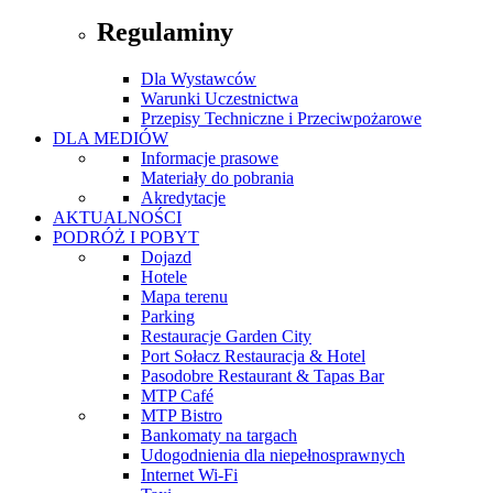
Regulaminy
Dla Wystawców
Warunki Uczestnictwa
Przepisy Techniczne i Przeciwpożarowe
DLA MEDIÓW
Informacje prasowe
Materiały do pobrania
Akredytacje
AKTUALNOŚCI
PODRÓŻ I POBYT
Dojazd
Hotele
Mapa terenu
Parking
Restauracje Garden City
Port Sołacz Restauracja & Hotel
Pasodobre Restaurant & Tapas Bar
MTP Café
MTP Bistro
Bankomaty na targach
Udogodnienia dla niepełnosprawnych
Internet Wi-Fi