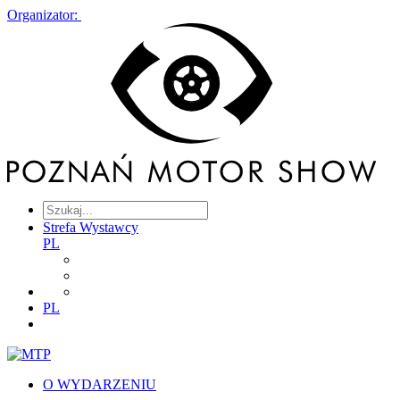
Organizator:
Strefa Wystawcy
PL
PL
O WYDARZENIU