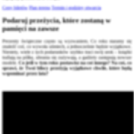
Ceny biletów
Plan terenu
Termin i godziny otwarcia
Podaruj przeżycia, które zostaną w
pamięci na zawsze
Prezenty świąteczne często są wyzwaniem. Co roku staramy się
znaleźć coś, co wywoła uśmiech, a jednocześnie będzie wyjątkowe.
Niestety, wiele z tych podarunków szybko traci swój urok – książki
trafiają na półkę, ubrania się zużywają, a gadżety zastępują nowsze
modele.
Co jeśli w tym roku postawisz na coś innego? Na coś, co
sprawi, że Twoi bliscy przeżyją wyjątkowe chwile, które będą
wspominać przez lata?