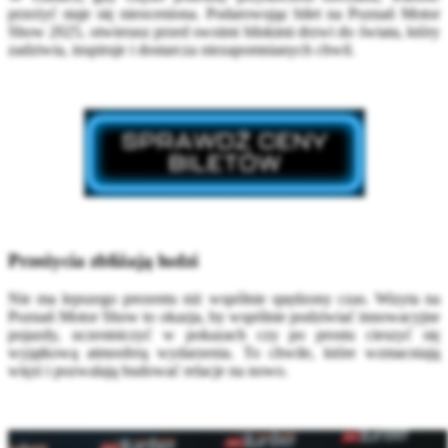
przeżyć staje się nieoceniona. Podarowując bilet na Poznań Motor
Show 2025, otwierasz przed swoimi bliskimi drzwi do świata, który
zadziwia, inspiruje i dostarcza niezapomnianych chwil.
Przeżycia zbliżają ludzi
Nie ma lepszego prezentu niż wspólnie spędzony czas. Wizyta na
Poznań Motor Show to okazja, by wspólnie podziwiać innowacyjne
pojazdy, uczestniczyć w pokazach czy po prostu cieszyć się
wyjątkową atmosferą wydarzenia. To chwile, które wzmacniają
więzi i pozwalają budować relacje na nowo.