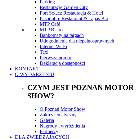
Parking
Restauracje Garden City
Port Sołacz Restauracja & Hotel
Pasodobre Restaurant & Tapas Bar
MTP Café
MTP Bistro
Bankomaty na targach
Udogodnienia dla niepełnosprawnych
Internet Wi-Fi
Taxi
Pierwsza pomoc
Deklaracja dostępności
KONTAKT
O WYDARZENIU
CZYM JEST POZNAŃ MOTOR
SHOW?
O Poznań Motor Show
Zakres tematyczny
Galeria
Nagrody i wyróżnienia
Partnerzy
DLA ZWIEDZAJĄCYCH