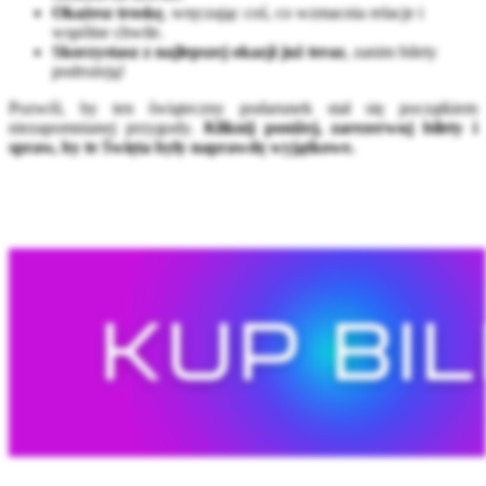
Okażesz troskę
, wręczając coś, co wzmacnia relacje i
wspólne chwile.
Skorzystasz z najlepszej okazji już teraz
, zanim bilety
podrożeją!
Pozwól, by ten świąteczny podarunek stał się początkiem
niezapomnianej przygody.
Kliknij poniżej, zarezerwuj bilety i
spraw, by te Święta były naprawdę wyjątkowe.