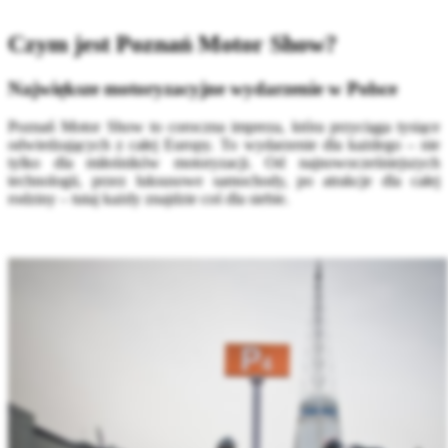
Czym jest Poznań Motor Show?
Największe motoryzacyjne wydarzenie w Polsce
Poznań Motor Show to coroczna impreza, która przyciąga tysiące
odwiedzających z całej Europy. To wydarzenie dla każdego – nie
tylko dla miłośników motoryzacji. Od najnowocześniejszych
technologii, przez luksusowe samochody, po atrakcje dla całej
rodziny – tutaj każdy znajdzie coś dla siebie.