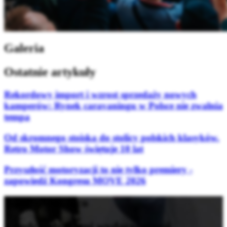
Galeria
Ostatnie artykuły
Rekordowy import i wzrost sprzedaży nowych
kamperów: Rynek caravaningu w Polsce nie zwalnia
tempa
Od skromnego stoiska do stolicy polskich klasyków.
Retro Motor Show świętuje 10 lat
Przyszłość motoryzacji to nie tylko premiery -
zapowiedź Kongresu MOVE 2026
Bądź na bieżąco
z nadchodzącymi wydarzeniami