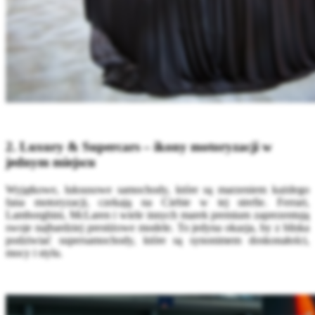
2. Luxury & Supercars – ikony motoryzacji w
jednym miejscu
Wyjątkowe, luksusowe samochody, które są marzeniem każdego
fana motoryzacji, czekają na Ciebie w tej strefie. Ferrari,
Lamborghini, McLaren i wiele innych marek premium zaprezentują
swoje najbardziej prestiżowe modele. To jedyna okazja, by z bliska
podziwiać supersamochody, które są synonimem doskonałości,
mocy i stylu.