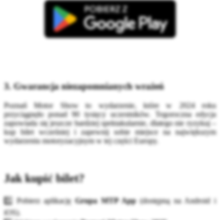
3. Gwarancja niezapomnianych wrażeń
Poznań Motor Show to wydarzenie, które w 2024 roku
przyciągnęło ponad 90 tysięcy uczestników. Tegoroczna edycja
zapowiada się jeszcze bardziej spektakularnie, dlatego nie ryzykuj –
kup bilet wcześniej i zapewnij sobie miejsce na największym
wydarzeniu motoryzacyjnym w tej części Europy.
Jak kupić bilet?
1️⃣ Pobierz aplikację
Grupa MTP App
(dostępną na Android i
iOS).