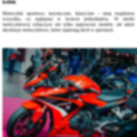
kółek
Motocykle sportowe, turystyczne, klasyczne – tutaj znajdziesz
wszystko, co najlepsze w świecie jednośladów. W strefie
motocyklowej zobaczysz nie tylko najnowsze modele, ale także
akrobacje motocyklowe, które zapierają dech w piersiach.