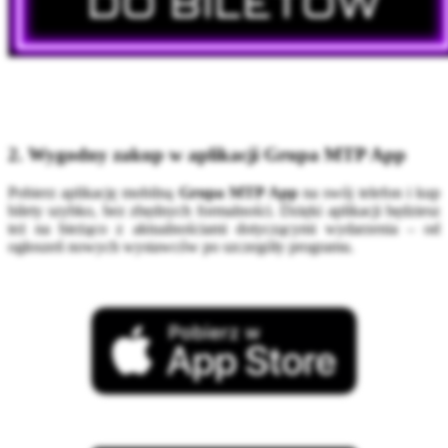
2. Wygodny zakup w aplikacji Grupa MTP App
Pobierz aplikację mobilną
Grupa MTP App
na swój telefon i kup
bilety szybko, bez zbędnych formalności. Dzięki aplikacji będziesz
też na bieżąco z aktualnościami dotyczącymi wydarzenia – od
ogłoszeń nowych wystawców po szczegóły programu.