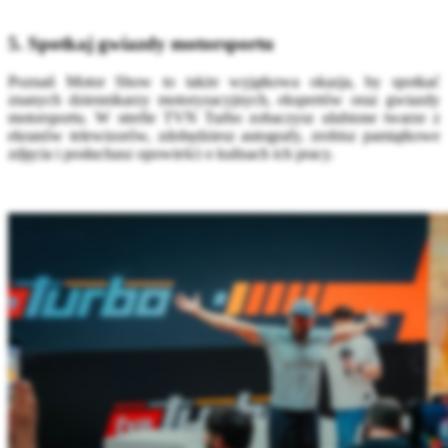
5. Spotkaj gwiazdy motorsportu
Poznań Motor Show to także wyjątkowa okazja, by spotkać
znanych dziennikarzy motoryzacyjnych, ekspertów oraz gwiazdy
motorsportu. W strefie TVN Turbo zobaczysz ulubione twarze z
ekranów telewizorów, zdobędziesz autografy, zrobisz pamiątkowe
zdjęcia i posłuchasz opowieści o kulisach ich pracy.