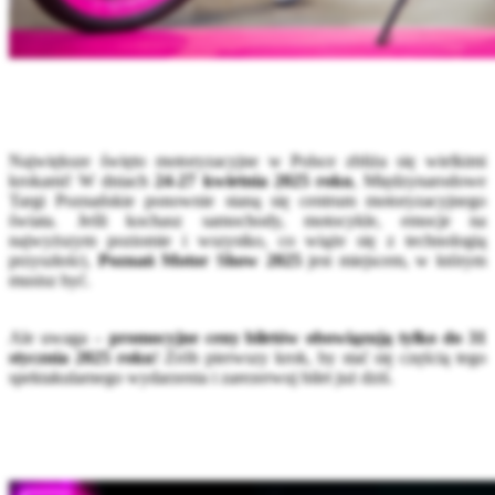
Największe święto motoryzacyjne w Polsce zbliża się wielkimi
krokami! W dniach
24-27 kwietnia 2025 roku
, Międzynarodowe
Targi Poznańskie ponownie staną się centrum motoryzacyjnego
świata. Jeśli kochasz samochody, motocykle, emocje na
najwyższym poziomie i wszystko, co wiąże się z technologią
przyszłości,
Poznań Motor Show 2025
jest miejscem, w którym
musisz być.
Ale uwaga –
promocyjne ceny biletów obowiązują tylko do 31
stycznia 2025 roku
! Zrób pierwszy krok, by stać się częścią tego
spektakularnego wydarzenia i zarezerwuj bilet już dziś.