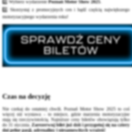
2️⃣ Wybierz wydarzenie
Poznań Motor Show 2025
.
3️⃣ Skorzystaj z promocyjnych cen i bądź częścią największego
motoryzacyjnego wydarzenia roku!
Czas na decyzję
Nie czekaj do ostatniej chwili. Poznań Motor Show 2025 to coś
więcej niż wystawa – to miejsce, gdzie marzenia motoryzacyjne
stają się rzeczywistością. Najniższe ceny biletów obowiązują tylko
do 31 stycznia.
Zarezerwuj bilet już dziś i przygotuj się na cztery
dni pełne pasji, adrenaliny i niesamowitych wrażeń!