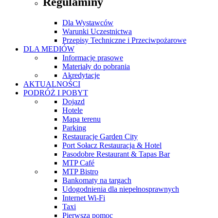
Regulaminy
Dla Wystawców
Warunki Uczestnictwa
Przepisy Techniczne i Przeciwpożarowe
DLA MEDIÓW
Informacje prasowe
Materiały do pobrania
Akredytacje
AKTUALNOŚCI
PODRÓŻ I POBYT
Dojazd
Hotele
Mapa terenu
Parking
Restauracje Garden City
Port Sołacz Restauracja & Hotel
Pasodobre Restaurant & Tapas Bar
MTP Café
MTP Bistro
Bankomaty na targach
Udogodnienia dla niepełnosprawnych
Internet Wi-Fi
Taxi
Pierwsza pomoc