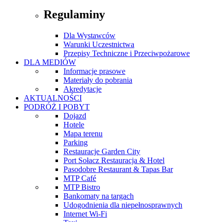
Regulaminy
Dla Wystawców
Warunki Uczestnictwa
Przepisy Techniczne i Przeciwpożarowe
DLA MEDIÓW
Informacje prasowe
Materiały do pobrania
Akredytacje
AKTUALNOŚCI
PODRÓŻ I POBYT
Dojazd
Hotele
Mapa terenu
Parking
Restauracje Garden City
Port Sołacz Restauracja & Hotel
Pasodobre Restaurant & Tapas Bar
MTP Café
MTP Bistro
Bankomaty na targach
Udogodnienia dla niepełnosprawnych
Internet Wi-Fi