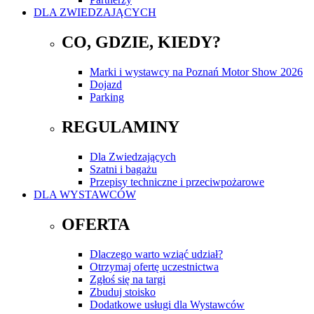
DLA ZWIEDZAJĄCYCH
CO, GDZIE, KIEDY?
Marki i wystawcy na Poznań Motor Show 2026
Dojazd
Parking
REGULAMINY
Dla Zwiedzających
Szatni i bagażu
Przepisy techniczne i przeciwpożarowe
DLA WYSTAWCÓW
OFERTA
Dlaczego warto wziąć udział?
Otrzymaj ofertę uczestnictwa
Zgłoś się na targi
Zbuduj stoisko
Dodatkowe usługi dla Wystawców