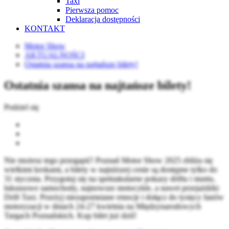
Taxi
Pierwsza pomoc
Deklaracja dostępności
KONTAKT
Motor Show
AKTUALNOŚCI
Ostatnia szansa na najtańsze bilety!
Ostatnia szansa na najtańsze bilety!
Podziel się
Nie możesz tego przegapić! Poznań Motor Show 2025 zbliża się
wielkimi krokami, a bilety w najniższej cenie są dostępne tylko do
31 stycznia. Przygotuj się na spektakularne pokazy driftu i stuntu,
luksusowe samochody, najnowsze motocykle, a nawet przejażdżki
Drift Taxi. Przeżyj niezapomniane emocje i dołącz do tysięcy fanów
motoryzacji w dniach 24-27 kwietnia na Międzynarodowych
Targach Poznańskich. Kup bilet już dziś!