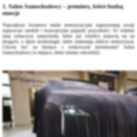
1. Salon Samochodowy – premiery, które budzą
emocje
Największe światowe marki motoryzacyjne zaprezentują swoje
najnowsze modele i koncepcyjne pojazdy przyszłości. To właśnie
tutaj zobaczysz samochody, które już wkrótce pojawią się na
drogach, a także technologie, które zmieniają oblicze motoryzacji.
Chcesz być na bieżąco z rynkowymi premierami? Salon
Samochodowy to miejsce, które musisz odwiedzić.