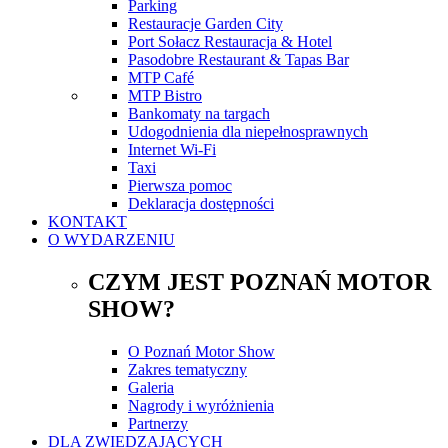
Parking
Restauracje Garden City
Port Sołacz Restauracja & Hotel
Pasodobre Restaurant & Tapas Bar
MTP Café
MTP Bistro
Bankomaty na targach
Udogodnienia dla niepełnosprawnych
Internet Wi-Fi
Taxi
Pierwsza pomoc
Deklaracja dostępności
KONTAKT
O WYDARZENIU
CZYM JEST POZNAŃ MOTOR
SHOW?
O Poznań Motor Show
Zakres tematyczny
Galeria
Nagrody i wyróżnienia
Partnerzy
DLA ZWIEDZAJĄCYCH