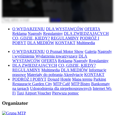
Zapisz się do naszego newslettera
Wyślij
O WYDARZENIU
DLA WYSTAWCÓW
OFERTA
Reklama
Nagrody
Regulaminy
DLA ZWIEDZAJĄCYCH
CO, GDZIE, KIEDY?
REGULAMINY
PODRÓŻ I
POBYT
DLA MEDIÓW
KONTAKT
Multimedia
O WYDARZENIU
O Poznań Motor Show
Galeria
Nagrody
i wyróżnienia
Wydarzenia towarzyszące
DLA
WYSTAWCÓW
OFERTA
Reklama
Nagrody
Regulaminy
DLA ZWIEDZAJĄCYCH
CO, GDZIE, KIEDY?
REGULAMINY
Multimedia
DLA MEDIÓW
Informacje
prasowe
Materiały do pobrania
Akredytacje
KONTAKT
PODRÓŻ I POBYT
Dojazd
Hotele
Mapa terenu
Parking
Restauracje Garden City
MTP Café
MTP Bistro
Bankomaty
na targach
Udogodnienia dla niepełnosprawnych
Internet Wi-
Fi
Taxi
Airport Voucher
Pierwsza pomoc
Organizator