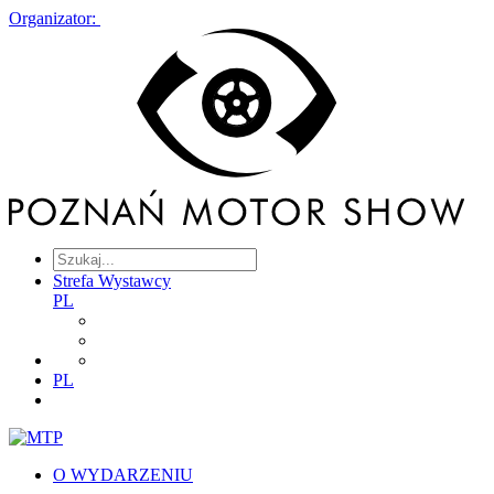
Organizator:
Strefa Wystawcy
PL
PL
O WYDARZENIU