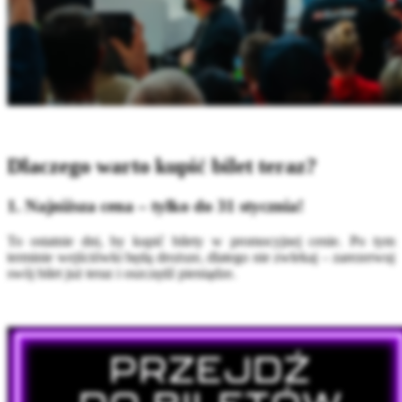
Dlaczego warto kupić bilet teraz?
1. Najniższa cena – tylko do 31 stycznia!
To ostatnie dni, by kupić bilety w promocyjnej cenie. Po tym
terminie wejściówki będą droższe, dlatego nie zwlekaj – zarezerwuj
swój bilet już teraz i oszczędź pieniądze.