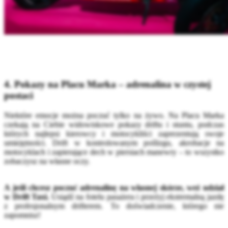
4. Pokazy na Placu Marka – adrenalina w czystej
postaci
Niektóre emocje można poczuć tylko na żywo. Na Placu Marka
czekają na Ciebie widowiskowe pokazy driftu i stuntu, podczas
których najlepsi kierowcy i motocykliści zaprezentują swoje
umiejętności. Drift w kontrolowanym poślizgu, akrobacje na
motocyklach i zapierające dech w piersiach manewry – to wszystko
zobaczysz na własne oczy.
A jeśli chcesz poczuć adrenalinę na własnej skórze, weź udział
w Drift Taxi.
Usiądź na fotelu pasażera i przeżyj ekstremalną jazdę
z profesjonalnym drifterem. To doświadczenie, którego nie
zapomnisz!