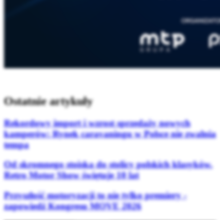
Ostatnie artykuły
Rekordowy import i wzrost sprzedaży nowych
kamperów: Rynek caravaningu w Polsce nie zwalnia
tempa
Od skromnego stoiska do stolicy polskich klasyków.
Retro Motor Show świętuje 10 lat
Przyszłość motoryzacji to nie tylko premiery -
zapowiedź Kongresu MOVE 2026