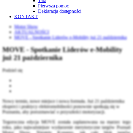
Taxi
Pierwsza pomoc
Deklaracja dostępności
KONTAKT
Motor Show
AKTUALNOŚCI
MOVE - Spotkanie Liderów e-Mobility już 21 października
MOVE - Spotkanie Liderów e-Mobility
już 21 października
Podziel się
Nowy termin, nowe miejsce i nowa formuła. Już 21 października
eksperci i praktycy elektromobilności ponownie spotkają się w
Poznaniu, aby porozmawiać o przyszłości motoryzacji.
Tegoroczna edycja MOVE została zaplanowana na marzec tego
roku, jako najważniejsze wydarzenie merytoryczne targów Poznań
Motor Show. Niestety Kongres, jak cały blok targów