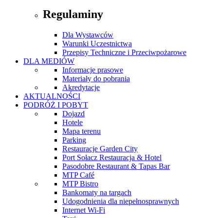
Regulaminy
Dla Wystawców
Warunki Uczestnictwa
Przepisy Techniczne i Przeciwpożarowe
DLA MEDIÓW
Informacje prasowe
Materiały do pobrania
Akredytacje
AKTUALNOŚCI
PODRÓŻ I POBYT
Dojazd
Hotele
Mapa terenu
Parking
Restauracje Garden City
Port Sołacz Restauracja & Hotel
Pasodobre Restaurant & Tapas Bar
MTP Café
MTP Bistro
Bankomaty na targach
Udogodnienia dla niepełnosprawnych
Internet Wi-Fi