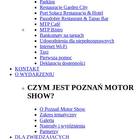
Parking
Restauracje Garden City
Port Sołacz Restauracja & Hotel
Pasodobre Restaurant & Tapas Bar
MTP Café
MTP Bistro
Bankomaty na targach
Udogodnienia dla niepełnosprawnych
Internet Wi-Fi
Taxi
Pierwsza pomoc
Deklaracja dostępności
KONTAKT
O WYDARZENIU
CZYM JEST POZNAŃ MOTOR
SHOW?
O Poznań Motor Show
Zakres tematyczny
Galeria
Nagrody i wyróżnienia
Partnerzy
DLA ZWIEDZAJĄCYCH