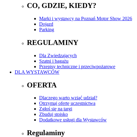
CO, GDZIE, KIEDY?
Marki i wystawcy na Poznań Motor Show 2026
Dojazd
Parking
REGULAMINY
Dla Zwiedzających
Szatni i bagażu
Przepisy techniczne i przeciwpożarowe
DLA WYSTAWCÓW
OFERTA
Dlaczego warto wziąć udział?
Otrzymaj ofertę uczestnictwa
Zgłoś się na targi
Zbuduj stoisko
Dodatkowe usługi dla Wystawców
Regulaminy