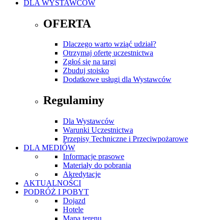
DLA WYSTAWCÓW
OFERTA
Dlaczego warto wziąć udział?
Otrzymaj ofertę uczestnictwa
Zgłoś się na targi
Zbuduj stoisko
Dodatkowe usługi dla Wystawców
Regulaminy
Dla Wystawców
Warunki Uczestnictwa
Przepisy Techniczne i Przeciwpożarowe
DLA MEDIÓW
Informacje prasowe
Materiały do pobrania
Akredytacje
AKTUALNOŚCI
PODRÓŻ I POBYT
Dojazd
Hotele
Mapa terenu