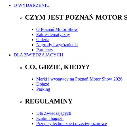
O WYDARZENIU
CZYM JEST POZNAŃ MOTOR 
O Poznań Motor Show
Zakres tematyczny
Galeria
Nagrody i wyróżnienia
Partnerzy
DLA ZWIEDZAJĄCYCH
CO, GDZIE, KIEDY?
Marki i wystawcy na Poznań Motor Show 2026
Dojazd
Parking
REGULAMINY
Dla Zwiedzających
Szatni i bagażu
Przepisy techniczne i przeciwpożarowe