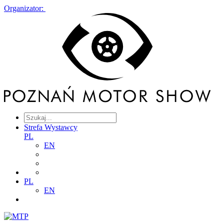
Organizator:
Strefa Wystawcy
PL
EN
PL
EN