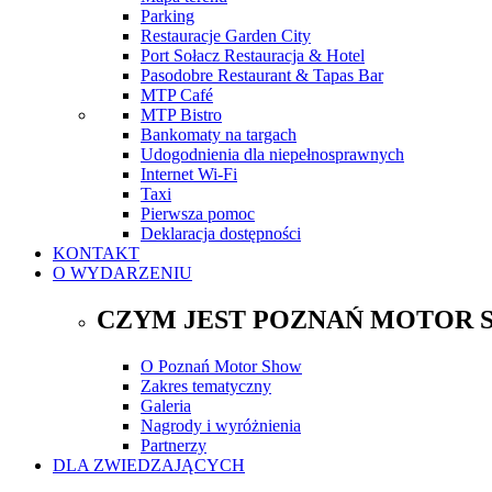
Parking
Restauracje Garden City
Port Sołacz Restauracja & Hotel
Pasodobre Restaurant & Tapas Bar
MTP Café
MTP Bistro
Bankomaty na targach
Udogodnienia dla niepełnosprawnych
Internet Wi-Fi
Taxi
Pierwsza pomoc
Deklaracja dostępności
KONTAKT
O WYDARZENIU
CZYM JEST POZNAŃ MOTOR 
O Poznań Motor Show
Zakres tematyczny
Galeria
Nagrody i wyróżnienia
Partnerzy
DLA ZWIEDZAJĄCYCH