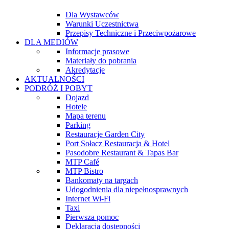
Dla Wystawców
Warunki Uczestnictwa
Przepisy Techniczne i Przeciwpożarowe
DLA MEDIÓW
Informacje prasowe
Materiały do pobrania
Akredytacje
AKTUALNOŚCI
PODRÓŻ I POBYT
Dojazd
Hotele
Mapa terenu
Parking
Restauracje Garden City
Port Sołacz Restauracja & Hotel
Pasodobre Restaurant & Tapas Bar
MTP Café
MTP Bistro
Bankomaty na targach
Udogodnienia dla niepełnosprawnych
Internet Wi-Fi
Taxi
Pierwsza pomoc
Deklaracja dostępności