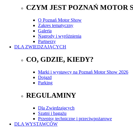
CZYM JEST POZNAŃ MOTOR 
O Poznań Motor Show
Zakres tematyczny
Galeria
Nagrody i wyróżnienia
Partnerzy
DLA ZWIEDZAJĄCYCH
CO, GDZIE, KIEDY?
Marki i wystawcy na Poznań Motor Show 2026
Dojazd
Parking
REGULAMINY
Dla Zwiedzających
Szatni i bagażu
Przepisy techniczne i przeciwpożarowe
DLA WYSTAWCÓW