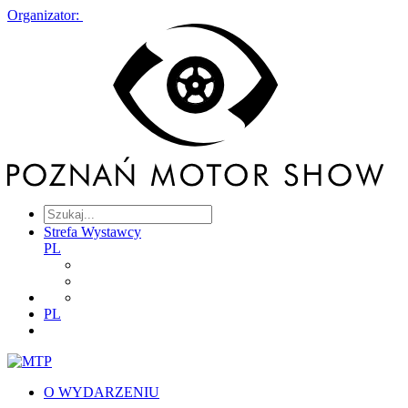
Organizator:
Strefa Wystawcy
PL
PL
O WYDARZENIU