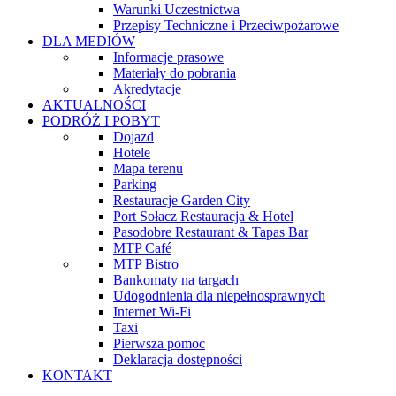
Warunki Uczestnictwa
Przepisy Techniczne i Przeciwpożarowe
DLA MEDIÓW
Informacje prasowe
Materiały do pobrania
Akredytacje
AKTUALNOŚCI
PODRÓŻ I POBYT
Dojazd
Hotele
Mapa terenu
Parking
Restauracje Garden City
Port Sołacz Restauracja & Hotel
Pasodobre Restaurant & Tapas Bar
MTP Café
MTP Bistro
Bankomaty na targach
Udogodnienia dla niepełnosprawnych
Internet Wi-Fi
Taxi
Pierwsza pomoc
Deklaracja dostępności
KONTAKT