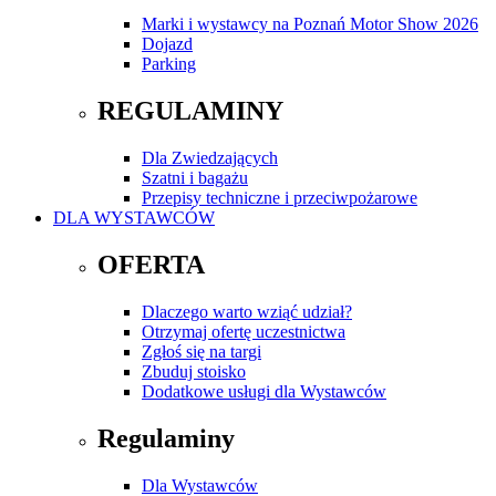
Marki i wystawcy na Poznań Motor Show 2026
Dojazd
Parking
REGULAMINY
Dla Zwiedzających
Szatni i bagażu
Przepisy techniczne i przeciwpożarowe
DLA WYSTAWCÓW
OFERTA
Dlaczego warto wziąć udział?
Otrzymaj ofertę uczestnictwa
Zgłoś się na targi
Zbuduj stoisko
Dodatkowe usługi dla Wystawców
Regulaminy
Dla Wystawców