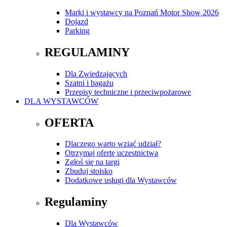
Marki i wystawcy na Poznań Motor Show 2026
Dojazd
Parking
REGULAMINY
Dla Zwiedzających
Szatni i bagażu
Przepisy techniczne i przeciwpożarowe
DLA WYSTAWCÓW
OFERTA
Dlaczego warto wziąć udział?
Otrzymaj ofertę uczestnictwa
Zgłoś się na targi
Zbuduj stoisko
Dodatkowe usługi dla Wystawców
Regulaminy
Dla Wystawców