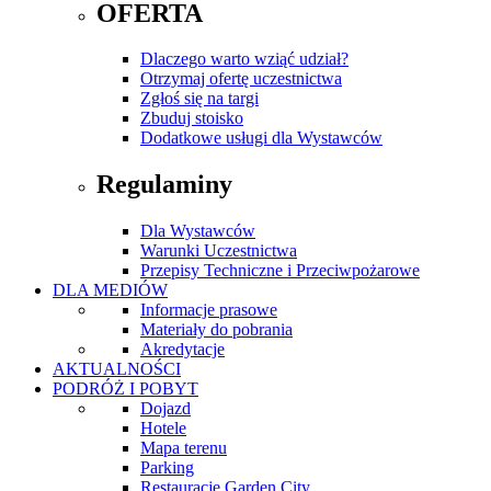
OFERTA
Dlaczego warto wziąć udział?
Otrzymaj ofertę uczestnictwa
Zgłoś się na targi
Zbuduj stoisko
Dodatkowe usługi dla Wystawców
Regulaminy
Dla Wystawców
Warunki Uczestnictwa
Przepisy Techniczne i Przeciwpożarowe
DLA MEDIÓW
Informacje prasowe
Materiały do pobrania
Akredytacje
AKTUALNOŚCI
PODRÓŻ I POBYT
Dojazd
Hotele
Mapa terenu
Parking
Restauracje Garden City