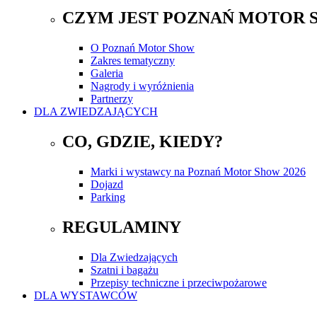
CZYM JEST POZNAŃ MOTOR 
O Poznań Motor Show
Zakres tematyczny
Galeria
Nagrody i wyróżnienia
Partnerzy
DLA ZWIEDZAJĄCYCH
CO, GDZIE, KIEDY?
Marki i wystawcy na Poznań Motor Show 2026
Dojazd
Parking
REGULAMINY
Dla Zwiedzających
Szatni i bagażu
Przepisy techniczne i przeciwpożarowe
DLA WYSTAWCÓW