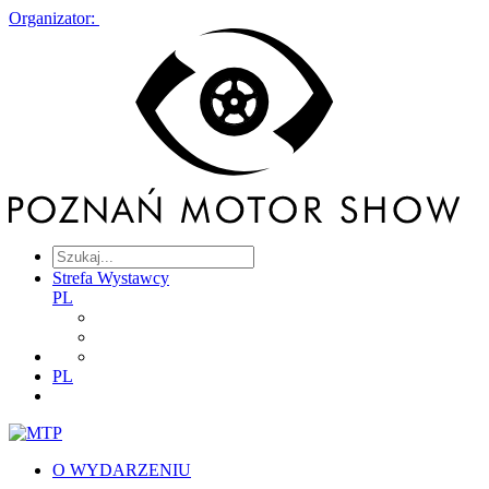
Organizator:
Strefa Wystawcy
PL
PL
O WYDARZENIU