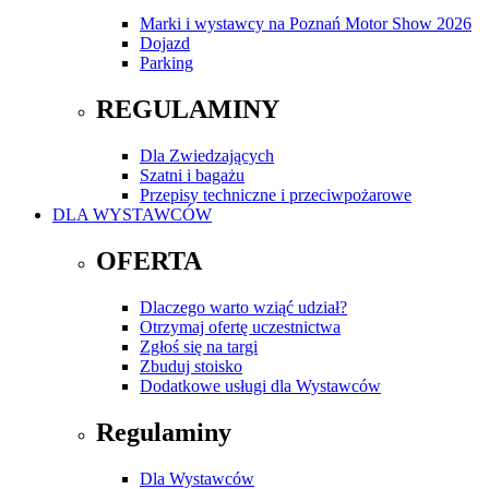
Marki i wystawcy na Poznań Motor Show 2026
Dojazd
Parking
REGULAMINY
Dla Zwiedzających
Szatni i bagażu
Przepisy techniczne i przeciwpożarowe
DLA WYSTAWCÓW
OFERTA
Dlaczego warto wziąć udział?
Otrzymaj ofertę uczestnictwa
Zgłoś się na targi
Zbuduj stoisko
Dodatkowe usługi dla Wystawców
Regulaminy
Dla Wystawców