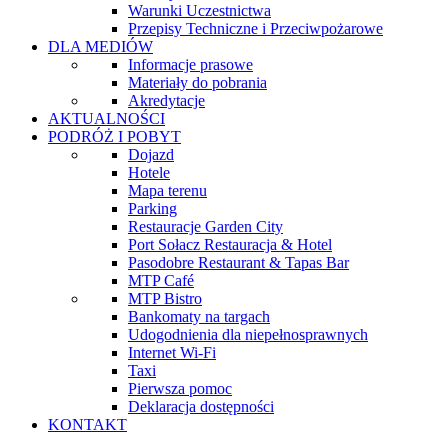
Warunki Uczestnictwa
Przepisy Techniczne i Przeciwpożarowe
DLA MEDIÓW
Informacje prasowe
Materiały do pobrania
Akredytacje
AKTUALNOŚCI
PODRÓŻ I POBYT
Dojazd
Hotele
Mapa terenu
Parking
Restauracje Garden City
Port Sołacz Restauracja & Hotel
Pasodobre Restaurant & Tapas Bar
MTP Café
MTP Bistro
Bankomaty na targach
Udogodnienia dla niepełnosprawnych
Internet Wi-Fi
Taxi
Pierwsza pomoc
Deklaracja dostępności
KONTAKT