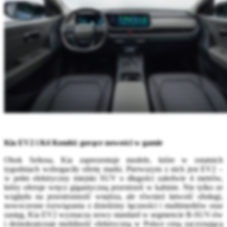
Kia EV2 i K4 Kombi: gorące nowości w gamie
Obok Seltosa, Kia zaprezentuje modele, które w ostatnich
tygodniach wzbogaciły ofertę marki. Pierwszym z nich jest EV2 –
w pełni elektryczny miejski SUV o długości zaledwie 4 metrów,
który oferuje wręcz gigantyczną przestrzeń w kabinie. Nie tylko ze
względu na przestronność wnętrza, ale również łatwość obsługi,
nowoczesne rozwiązania z dziedziny łączności i multimediów oraz
zasięg, Kia EV2 wyznacza nowy standard w segmencie B-SUV-ów
i demokratyzuje mobilność elektryczną w Polsce ceną zaczynającą