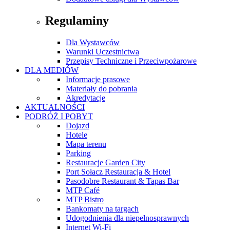
Regulaminy
Dla Wystawców
Warunki Uczestnictwa
Przepisy Techniczne i Przeciwpożarowe
DLA MEDIÓW
Informacje prasowe
Materiały do pobrania
Akredytacje
AKTUALNOŚCI
PODRÓŻ I POBYT
Dojazd
Hotele
Mapa terenu
Parking
Restauracje Garden City
Port Sołacz Restauracja & Hotel
Pasodobre Restaurant & Tapas Bar
MTP Café
MTP Bistro
Bankomaty na targach
Udogodnienia dla niepełnosprawnych
Internet Wi-Fi