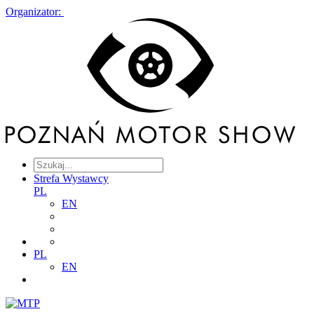
Organizator:
Strefa Wystawcy
PL
EN
PL
EN