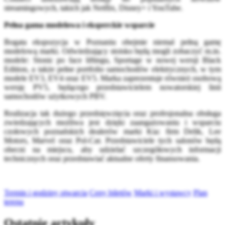
streamingowych, takich jak Netflix, Disney+ i YouTube.
Pełna gama modelowa i eksperckie wsparcie
Bogata ekspozycja w Poznaniu obejmie niemal pełną gamę
modelową marki. Odwiedzający stoisko będą mogli zobaczyć m.in.
modele: Stonic po face liftingu, Sportage w nowej wersji Black
Edition, a także pełne portfolio samochodów elektrycznych, w tym
modele EV3, EV4 oraz EV5. Marka zaprezentuje również osobową
wersję PV5, będącego przedstawicielem nowatorskiej linii
samochodów użytkowych PBV.
Realizacja tak dużego przedsięwzięcia oraz profesjonalna obsługa
zwiedzających możliwa jest dzięki zaangażowaniu i wsparciu
czołowych poznańskich dealerów marki Kia: firm Delik, Lee
Motors, Marvel oraz Pol-Car. Przedstawiciele tych salonów będą
obecni na miejscu, aby udzielać szczegółowych informacji
technicznych oraz przedstawiać aktualne oferty finansowania.
Termin i godziny otwarcia
Ceny biletów
Marki i wystawcy
Plan
terenu
Ostatnie artykuły