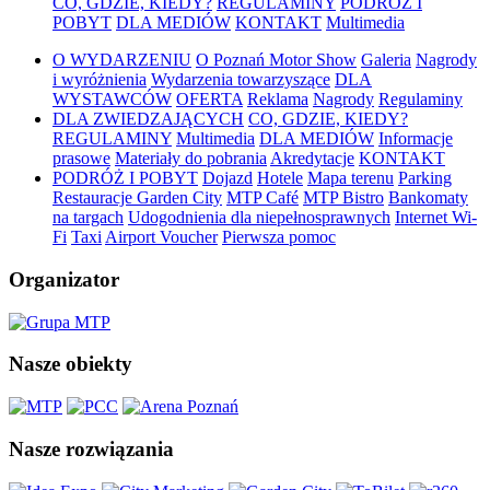
CO, GDZIE, KIEDY?
REGULAMINY
PODRÓŻ I
POBYT
DLA MEDIÓW
KONTAKT
Multimedia
O WYDARZENIU
O Poznań Motor Show
Galeria
Nagrody
i wyróżnienia
Wydarzenia towarzyszące
DLA
WYSTAWCÓW
OFERTA
Reklama
Nagrody
Regulaminy
DLA ZWIEDZAJĄCYCH
CO, GDZIE, KIEDY?
REGULAMINY
Multimedia
DLA MEDIÓW
Informacje
prasowe
Materiały do pobrania
Akredytacje
KONTAKT
PODRÓŻ I POBYT
Dojazd
Hotele
Mapa terenu
Parking
Restauracje Garden City
MTP Café
MTP Bistro
Bankomaty
na targach
Udogodnienia dla niepełnosprawnych
Internet Wi-
Fi
Taxi
Airport Voucher
Pierwsza pomoc
Organizator
Nasze obiekty
Nasze rozwiązania