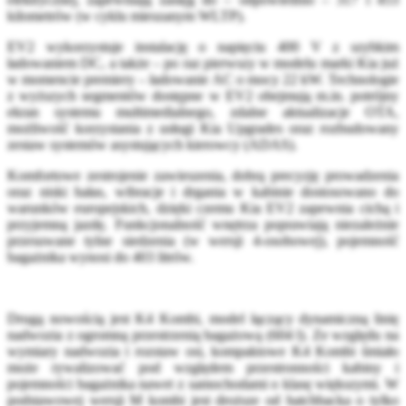
kilometrów (w cyklu mieszanym WLTP).
EV2 wykorzystuje instalację o napięciu 400 V z szybkim
ładowaniem DC, a także – po raz pierwszy w modelu marki Kia już
w momencie premiery – ładowanie AC o mocy 22 kW. Technologie
z wyższych segmentów dostępne w EV2 obejmują m.in. potrójny
ekran systemu multimedialnego, zdalne aktualizacje OTA,
możliwość korzystania z usługi Kia Upgrades oraz rozbudowany
zestaw systemów asystujących kierowcy (ADAS).
Komfortowe zestrojenie zawieszenia, dobrą precyzję prowadzenia
oraz niski hałas, wibracje i drgania w kabinie dostosowano do
warunków europejskich, dzięki czemu Kia EV2 zapewnia cichą i
przyjemną jazdę. Funkcjonalność wnętrza poprawiają niezależnie
przesuwane tylne siedzenia (w wersji 4-osobowej), pojemność
bagażnika wynosi do 403 litrów.
Drugą nowością jest K4 Kombi, model łączący dynamiczną linię
nadwozia z ogromną przestrzenią bagażową (604 l). Ze względu na
wymiary nadwozia i rozstaw osi, kompaktowe K4 Kombi śmiało
może rywalizować pod względem przestronności kabiny i
pojemności bagażnika nawet z samochodami o klasę większymi. W
podstawowej wersji M kombi jest droższe od hatchbacka o tylko