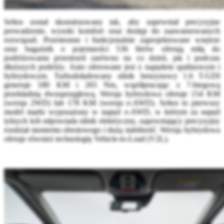
Seltos został skonstruowany tak, aby zapewniał precyzyjne
prowadzenie, wysoki komfort oraz dostęp do zaawansowanych
rozwiązań. Przestronne i funkcjonalnie zaprojektowane wnętrze
oraz bagażnik o pojemności 536 litrów oferują miłą do
podróżowania przestrzeń zarówno na co dzień, jak i podczas
dłuższych podróży. Auto oferowane jest z napędem spalinowym i
hybrydowym. Turbodoładowany silnik benzynowy 1.6 T-GDI
generuje 180 KM i 265 Nm, współpracując z 7-biegową
przekładnią dwusprzęgłową. Wersja hybrydowa oferuje 154 KM
(wersja 2WD) lub 178 KM (wersja e-AWD). Seltos to pierwszy
model marki wyposażony w napęd e-AWD, w którym za napęd
tylnych kół odpowiada silnik elektryczny, zapewniający precyzyjny
rozdział momentu obrotowego i dużą stabilność. Wersja hybrydowa
oferuje również technologię Vehicle-to-Load (V2L).