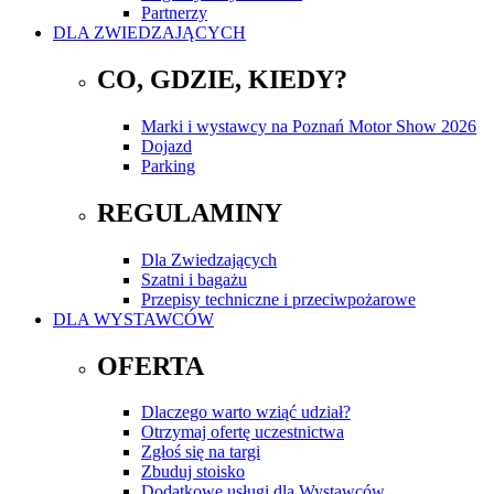
Partnerzy
DLA ZWIEDZAJĄCYCH
CO, GDZIE, KIEDY?
Marki i wystawcy na Poznań Motor Show 2026
Dojazd
Parking
REGULAMINY
Dla Zwiedzających
Szatni i bagażu
Przepisy techniczne i przeciwpożarowe
DLA WYSTAWCÓW
OFERTA
Dlaczego warto wziąć udział?
Otrzymaj ofertę uczestnictwa
Zgłoś się na targi
Zbuduj stoisko
Dodatkowe usługi dla Wystawców