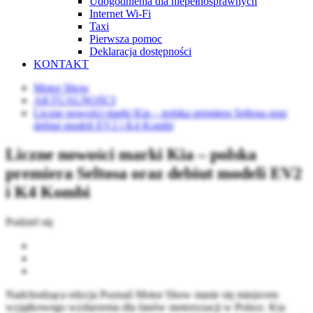
Udogodnienia dla niepełnosprawnych
Internet Wi-Fi
Taxi
Pierwsza pomoc
Deklaracja dostępności
KONTAKT
Motor Show
AKTUALNOŚCI
Liczne nowości marki Kia – polska premiera Seltosa oraz
debiut modeli EV2 i K4 Kombi
Liczne nowości marki Kia – polska
premiera Seltosa oraz debiut modeli EV2
i K4 Kombi
Podziel się
Nadchodząca edycja Poznań Motor Show stanie się miejscem
wyjątkowego wydarzenia dla fanów motoryzacji w Polsce. Kia