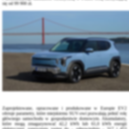
się od 99 900 zł.
Zaprojektowane, opracowane i produkowane w Europie EV2
oferuje parametry, które miejskiemu SUV-owi pozwalają pełnić rolę
głównego samochodu w gospodarstwie domowym. Akumulatory,
które mogą zmagazynować 42,2 kWh lub 61,0 kWh energii
elektrycznej, zapewniają zasięg do – odpowiednio – 317 i 453