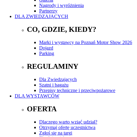
Nagrody i wyróżnienia
Partnerzy
DLA ZWIEDZAJĄCYCH
CO, GDZIE, KIEDY?
Marki i wystawcy na Poznań Motor Show 2026
Dojazd
Parking
REGULAMINY
Dla Zwiedzających
Szatni i bagażu
Przepisy techniczne i przeciwpożarowe
DLA WYSTAWCÓW
OFERTA
Dlaczego warto wziąć udział?
Otrzymaj ofertę uczestnictwa
Zgłoś się na targi