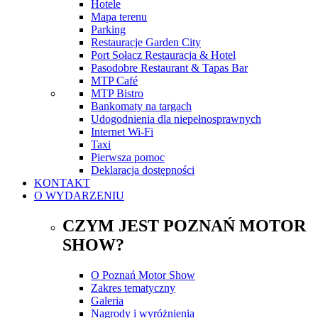
Hotele
Mapa terenu
Parking
Restauracje Garden City
Port Sołacz Restauracja & Hotel
Pasodobre Restaurant & Tapas Bar
MTP Café
MTP Bistro
Bankomaty na targach
Udogodnienia dla niepełnosprawnych
Internet Wi-Fi
Taxi
Pierwsza pomoc
Deklaracja dostępności
KONTAKT
O WYDARZENIU
CZYM JEST POZNAŃ MOTOR
SHOW?
O Poznań Motor Show
Zakres tematyczny
Galeria
Nagrody i wyróżnienia