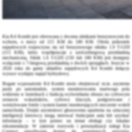
Kia K4 Kombi jest oferowana z dwoma silnikami benzynowymi do
wyboru, o mocy od 115 KM do 180 KM. Oferta jednostek
napędowych rozpoczyna się od benzynowego silnika 1.0 T-GDI
(115 KM), który współpracuje z sześciobiegową przekładnią
mechaniczną. Silnik 1.6 T-GDI (150 lub 180 KM) jest dostępny
wyłącznie z 7-biegową przekładnią o dwóch sprzęgłach. Jeszcze w
2026 roku do gamy układów napędowych K4 Kombi dołączy
wysoce wydajny napęd hybrydowy.
Bogate wyposażenie K4 Kombi może obejmować m.in. asystenta
jazdy po autostradzie, system monitorowania martwego pola
widzenia w lusterkach z funkcją wyświetlania obrazu na cyfrowym
zestawie wskaźników, cyfrowy kluczyk, podgrzewane i
wentylowane fotele i system kamer monitorujących otoczenie wokół
samochodu. Dzięki asystentowi głosowemu opartemu na sztucznej
inteligencji kierowcy mogą sterować funkcjami auta lub uzyskać
informacje – w tym pomoc na temat obsługi czy lokalne
rekomendacje. W zakresie rozrywki i personalizacji usługi Kia
Connect umożliwiają dostęp do popularnych serwisów