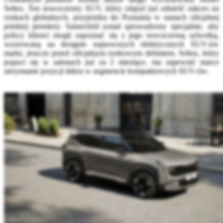
Seltos. Ten nowoczesny SUV, który zdążył już odnieść sukces na
rynkach globalnych, przyjeżdża do Poznania w ramach oficjalnej
polskiej premiery. Samochód został sprowadzony specjalnie, aby
polscy klienci mogli zapoznać się z jego nowoczesną sylwetką,
wzorowaną na designie najnowszych elektrycznych SUV-ów
marki, jeszcze przed oficjalnym rynkowym debiutem. Seltos, który
pojawi się w salonach już za 2 miesiące, ma zapewnić marce
utrzymanie pozycji lidera w segmencie kompaktowych SUV-ów.