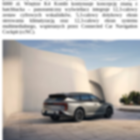
6000 zł. Wnętrze K4 Kombi kontynuuje koncepcję znaną z
hatchbacka – panoramiczny wyświetlacz integruje 12,3-calowy
zestaw cyfrowych wskaźników, 5,3-calowy dotykowy ekran
sterowania klimatyzacją oraz 12,3-calowy ekran systemu
multimedialnego, wspieranych przez Connected Car Navigation
Cockpit (ccNC).