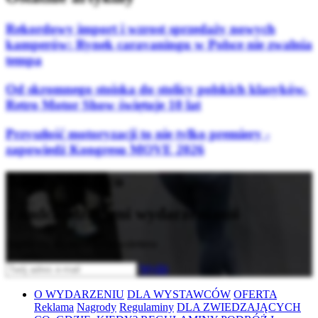
Rekordowy import i wzrost sprzedaży nowych
kamperów: Rynek caravaningu w Polsce nie zwalnia
tempa
Od skromnego stoiska do stolicy polskich klasyków.
Retro Motor Show świętuje 10 lat
Przyszłość motoryzacji to nie tylko premiery -
zapowiedź Kongresu MOVE 2026
Bądź na bieżąco
z nadchodzącymi wydarzeniami
Zapisz się do naszego newslettera
Wyślij
O WYDARZENIU
DLA WYSTAWCÓW
OFERTA
Reklama
Nagrody
Regulaminy
DLA ZWIEDZAJĄCYCH