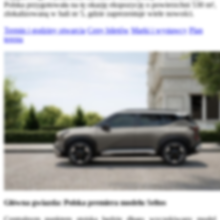
Polska przygotowała na tę okazję ekspozycję o powierzchni 530 m²,
zlokalizowaną w hali nr 5, gdzie zaprezentuje wiele nowości.
Termin i godziny otwarcia
Ceny biletów
Marki i wystawcy
Plan
terenu
Główna gwiazda: Polska premiera modelu Seltos
Centralnym punktem stoiska będzie długo wyczekiwany model