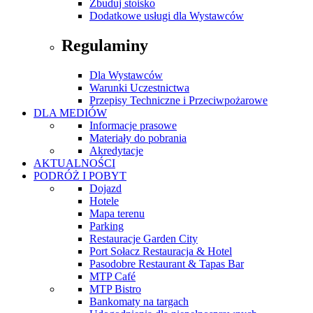
Zbuduj stoisko
Dodatkowe usługi dla Wystawców
Regulaminy
Dla Wystawców
Warunki Uczestnictwa
Przepisy Techniczne i Przeciwpożarowe
DLA MEDIÓW
Informacje prasowe
Materiały do pobrania
Akredytacje
AKTUALNOŚCI
PODRÓŻ I POBYT
Dojazd
Hotele
Mapa terenu
Parking
Restauracje Garden City
Port Sołacz Restauracja & Hotel
Pasodobre Restaurant & Tapas Bar
MTP Café
MTP Bistro
Bankomaty na targach