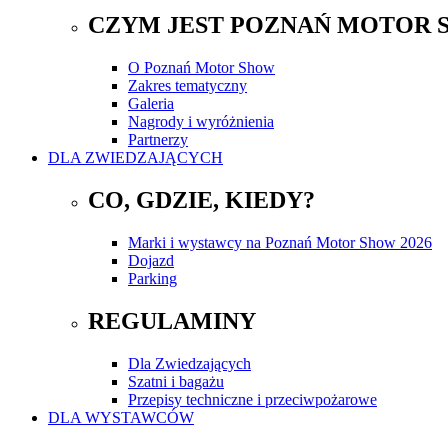
CZYM JEST POZNAŃ MOTOR 
O Poznań Motor Show
Zakres tematyczny
Galeria
Nagrody i wyróżnienia
Partnerzy
DLA ZWIEDZAJĄCYCH
CO, GDZIE, KIEDY?
Marki i wystawcy na Poznań Motor Show 2026
Dojazd
Parking
REGULAMINY
Dla Zwiedzających
Szatni i bagażu
Przepisy techniczne i przeciwpożarowe
DLA WYSTAWCÓW