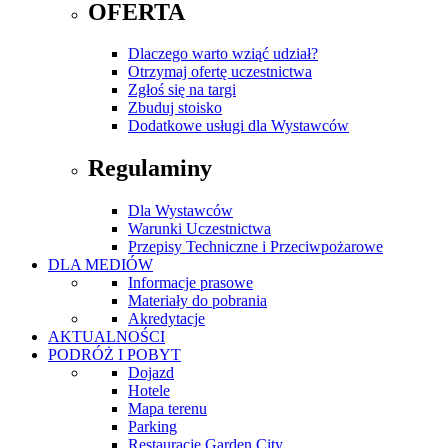
OFERTA
Dlaczego warto wziąć udział?
Otrzymaj ofertę uczestnictwa
Zgłoś się na targi
Zbuduj stoisko
Dodatkowe usługi dla Wystawców
Regulaminy
Dla Wystawców
Warunki Uczestnictwa
Przepisy Techniczne i Przeciwpożarowe
DLA MEDIÓW
Informacje prasowe
Materiały do pobrania
Akredytacje
AKTUALNOŚCI
PODRÓŻ I POBYT
Dojazd
Hotele
Mapa terenu
Parking
Restauracje Garden City