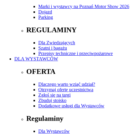
Marki i wystawcy na Poznań Motor Show 2026
Dojazd
Parking
REGULAMINY
Dla Zwiedzających
Szatni i bagażu
Przepisy techniczne i przeciwpożarowe
DLA WYSTAWCÓW
OFERTA
Dlaczego warto wziąć udział?
Otrzymaj ofertę uczestnictwa
Zgłoś się na targi
Zbuduj stoisko
Dodatkowe usługi dla Wystawców
Regulaminy
Dla Wystawców