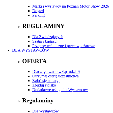
Marki i wystawcy na Poznań Motor Show 2026
Dojazd
Parking
REGULAMINY
Dla Zwiedzających
Szatni i bagażu
Przepisy techniczne i przeciwpożarowe
DLA WYSTAWCÓW
OFERTA
Dlaczego warto wziąć udział?
Otrzymaj ofertę uczestnictwa
Zgłoś się na targi
Zbuduj stoisko
Dodatkowe usługi dla Wystawców
Regulaminy
Dla Wystawców