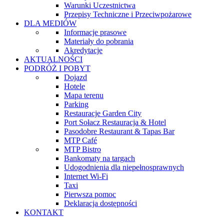
Warunki Uczestnictwa
Przepisy Techniczne i Przeciwpożarowe
DLA MEDIÓW
Informacje prasowe
Materiały do pobrania
Akredytacje
AKTUALNOŚCI
PODRÓŻ I POBYT
Dojazd
Hotele
Mapa terenu
Parking
Restauracje Garden City
Port Sołacz Restauracja & Hotel
Pasodobre Restaurant & Tapas Bar
MTP Café
MTP Bistro
Bankomaty na targach
Udogodnienia dla niepełnosprawnych
Internet Wi-Fi
Taxi
Pierwsza pomoc
Deklaracja dostępności
KONTAKT