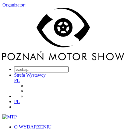
Organizator:
Strefa Wystawcy
PL
PL
O WYDARZENIU