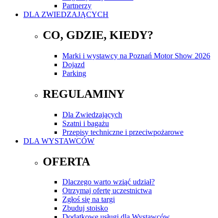
Partnerzy
DLA ZWIEDZAJĄCYCH
CO, GDZIE, KIEDY?
Marki i wystawcy na Poznań Motor Show 2026
Dojazd
Parking
REGULAMINY
Dla Zwiedzających
Szatni i bagażu
Przepisy techniczne i przeciwpożarowe
DLA WYSTAWCÓW
OFERTA
Dlaczego warto wziąć udział?
Otrzymaj ofertę uczestnictwa
Zgłoś się na targi
Zbuduj stoisko
Dodatkowe usługi dla Wystawców