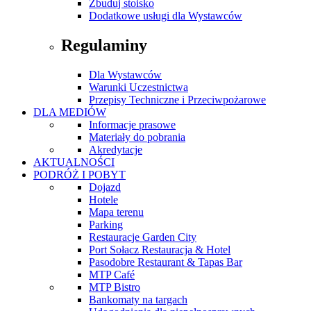
Zbuduj stoisko
Dodatkowe usługi dla Wystawców
Regulaminy
Dla Wystawców
Warunki Uczestnictwa
Przepisy Techniczne i Przeciwpożarowe
DLA MEDIÓW
Informacje prasowe
Materiały do pobrania
Akredytacje
AKTUALNOŚCI
PODRÓŻ I POBYT
Dojazd
Hotele
Mapa terenu
Parking
Restauracje Garden City
Port Sołacz Restauracja & Hotel
Pasodobre Restaurant & Tapas Bar
MTP Café
MTP Bistro
Bankomaty na targach