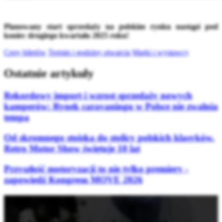
Planowany start sprzedaży na polskim rynku nastąpi pod
koniec drugiego kwartału 2025 roku!
Ceny biletów
Termin i godziny otwarcia
Marki i wystawcy
Ostatnie artykuły
Rekordowy import i wzrost sprzedaży nowych
kamperów: Rynek caravaningu w Polsce nie zwalnia
tempa
Od skromnego stoiska do stolicy polskich klasyków.
Retro Motor Show świętuje 10 lat
Przyszłość motoryzacji to nie tylko premiery -
zapowiedź Kongresu MOVE 2026
Bądź na bieżąco