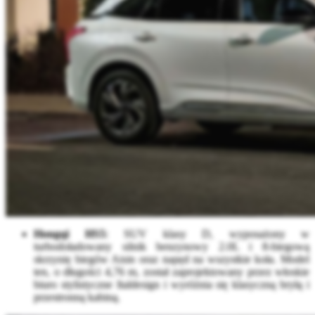
Hongqi HS5
: SUV klasy D, wyposażony w
turbodoładowany silnik benzynowy 2.0L i 8-biegową
skrzynię biegów Aisin oraz napęd na wszystkie koła. Model
ten, o długości 4,76 m, został zaprojektowany przez włoskie
biuro stylistyczne Italdesign i wyróżnia się klasyczną bryłą i
przestronną kabiną.