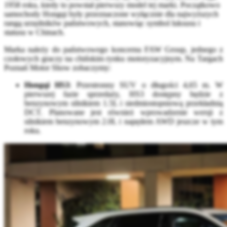
1958 roku, kiedy to powstał pierwszy model tej marki. Początkowo
samochody Hongqi były przeznaczone wyłącznie dla najwyższych
rangą urzędników państwowych, stanowiąc symbol luksusu i
statusu w Chinach.
Marka należy do państwowego koncernu FAW Group, jednego z
czołowych graczy na chińskim rynku motoryzacyjnym. Na Targach
Poznań Motor Show zobaczymy:
Hongqi HS3
: Przestronny SUV o długości 4,65 m. W
pierwszej fazie sprzedaży, HS3 dostępny będzie z
benzynowym silnikiem 1.5L i siedmiostopniową przekładnią
DCT. Planowane jest również wprowadzenie wersji z
silnikiem benzynowym 2.0L i napędem AWD jeszcze w tym
roku.