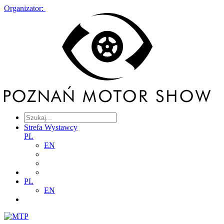
Organizator:
Strefa Wystawcy
PL
EN
PL
EN