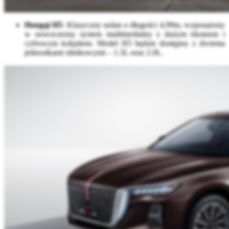
Hongqi H5
: Klasyczny sedan o długości 4,99m, wyposażony
w nowoczesny system multimedialny z dużym ekranem i
cyfrowym kokpitem. Model H5 będzie dostępny z dwiema
jednostkami silnikowymi – 1.5L oraz 2.0L.