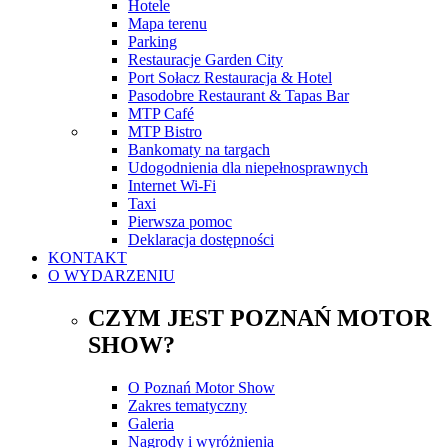
Hotele
Mapa terenu
Parking
Restauracje Garden City
Port Sołacz Restauracja & Hotel
Pasodobre Restaurant & Tapas Bar
MTP Café
MTP Bistro
Bankomaty na targach
Udogodnienia dla niepełnosprawnych
Internet Wi-Fi
Taxi
Pierwsza pomoc
Deklaracja dostępności
KONTAKT
O WYDARZENIU
CZYM JEST POZNAŃ MOTOR
SHOW?
O Poznań Motor Show
Zakres tematyczny
Galeria
Nagrody i wyróżnienia