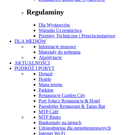
Regulaminy
Dla Wystawców
Warunki Uczestnictwa
Przepisy Techniczne i Przeciwpożarowe
DLA MEDIÓW
Informacje prasowe
Materiały do pobrania
Akredytacje
AKTUALNOŚCI
PODRÓŻ I POBYT
Dojazd
Hotele
Mapa terenu
Parking
Restauracje Garden City
Port Sołacz Restauracja & Hotel
Pasodobre Restaurant & Tapas Bar
MTP Café
MTP Bistro
Bankomaty na targach
Udogodnienia dla niepełnosprawnych
Internet Wi-Fi