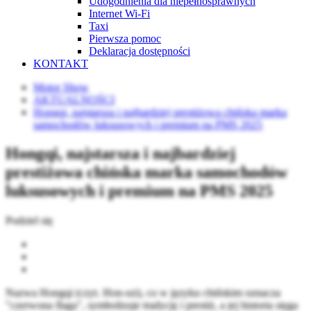
Udogodnienia dla niepełnosprawnych
Internet Wi-Fi
Taxi
Pierwsza pomoc
Deklaracja dostępności
KONTAKT
Motor Show
AKTUALNOŚCI
Hongqi, najstarsza i najbardziej prestiżowa chińska marka
samochodów luksusowych i premium na PMS 2025
Hongqi, najstarsza i najbardziej
prestiżowa chińska marka samochodów
luksusowych i premium na PMS 2025
Podziel się
Nazwa Hongqi (czyt. Hon-szi), co w języku chińskim oznacza
"czerwona flaga", symbolizuje tradycję i prestiż, a jej historia sięga