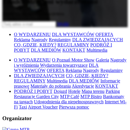
z nadchodzącymi wydarzeniami
Zapisz się do naszego newslettera
Wyślij
O WYDARZENIU
DLA WYSTAWCÓW
OFERTA
Reklama
Nagrody
Regulaminy
DLA ZWIEDZAJĄCYCH
CO, GDZIE, KIEDY?
REGULAMINY
PODRÓŻ I
POBYT
DLA MEDIÓW
KONTAKT
Multimedia
O WYDARZENIU
O Poznań Motor Show
Galeria
Nagrody
i wyróżnienia
Wydarzenia towarzyszące
DLA
WYSTAWCÓW
OFERTA
Reklama
Nagrody
Regulaminy
DLA ZWIEDZAJĄCYCH
CO, GDZIE, KIEDY?
REGULAMINY
Multimedia
DLA MEDIÓW
Informacje
prasowe
Materiały do pobrania
Akredytacje
KONTAKT
PODRÓŻ I POBYT
Dojazd
Hotele
Mapa terenu
Parking
Restauracje Garden City
MTP Café
MTP Bistro
Bankomaty
na targach
Udogodnienia dla niepełnosprawnych
Internet Wi-
Fi
Taxi
Airport Voucher
Pierwsza pomoc
Organizator