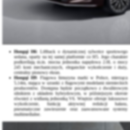
Hongqi H6
: Liftback o dynamicznej sylwetce sportowego
sedana, oparty na tej samej platformie co H5. Jego charakter
podkreślają m.in. mocna jednostka napędowa 2.0L o mocy
245 koni mechanicznych, eleganckie wykończenie i duży,
centralny pionowy ekran.
Hongqi H9
: Flagowa limuzyna marki w Polsce, mierząca
5,14m, stająca w szranki z flagowymi modelami niemieckich
producentów. Dostępna będzie początkowo z dwulitrowym
silnikiem z układem hybrydowym, w późniejszym okresie
również z widlastą jednostką V6. Wnętrze oferuje luksusowe
wykończenie, funkcję aktywnej redukcji hałasu,
pneumatyczne zawieszenie oraz zaawansowane systemy
multimedialne.