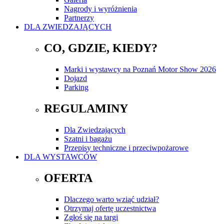
Nagrody i wyróżnienia
Partnerzy
DLA ZWIEDZAJĄCYCH
CO, GDZIE, KIEDY?
Marki i wystawcy na Poznań Motor Show 2026
Dojazd
Parking
REGULAMINY
Dla Zwiedzających
Szatni i bagażu
Przepisy techniczne i przeciwpożarowe
DLA WYSTAWCÓW
OFERTA
Dlaczego warto wziąć udział?
Otrzymaj ofertę uczestnictwa
Zgłoś się na targi