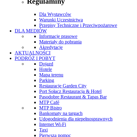
Regulaminy
Dla Wystawców
Warunki Uczestnictwa
Przepisy Techniczne i Przeciwpożarowe
DLA MEDIÓW
Informacje prasowe
Materiały do pobrania
Akredytacje
AKTUALNOŚCI
PODRÓŻ I POBYT
Dojazd
Hotele
Mapa terenu
Parking
Restauracje Garden City
Port Sołacz Restauracja & Hotel
Pasodobre Restaurant & Tapas Bar
MTP Café
MTP Bistro
Bankomaty na targach
Udogodnienia dla niepełnosprawnych
Internet Wi-Fi
Taxi
Pierwsza pomoc