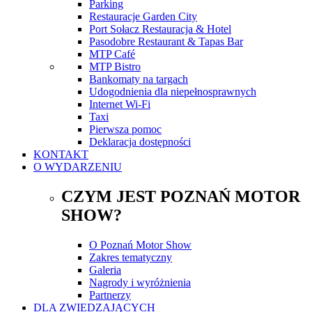
Parking
Restauracje Garden City
Port Sołacz Restauracja & Hotel
Pasodobre Restaurant & Tapas Bar
MTP Café
MTP Bistro
Bankomaty na targach
Udogodnienia dla niepełnosprawnych
Internet Wi-Fi
Taxi
Pierwsza pomoc
Deklaracja dostępności
KONTAKT
O WYDARZENIU
CZYM JEST POZNAŃ MOTOR
SHOW?
O Poznań Motor Show
Zakres tematyczny
Galeria
Nagrody i wyróżnienia
Partnerzy
DLA ZWIEDZAJĄCYCH