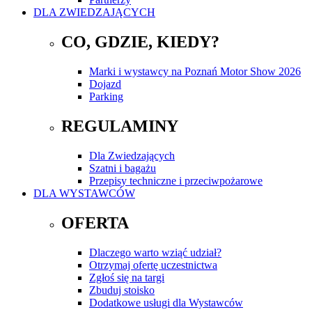
DLA ZWIEDZAJĄCYCH
CO, GDZIE, KIEDY?
Marki i wystawcy na Poznań Motor Show 2026
Dojazd
Parking
REGULAMINY
Dla Zwiedzających
Szatni i bagażu
Przepisy techniczne i przeciwpożarowe
DLA WYSTAWCÓW
OFERTA
Dlaczego warto wziąć udział?
Otrzymaj ofertę uczestnictwa
Zgłoś się na targi
Zbuduj stoisko
Dodatkowe usługi dla Wystawców