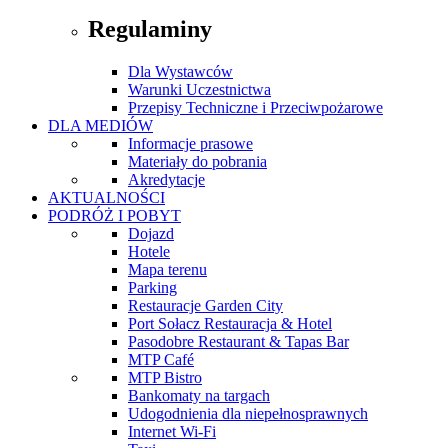
Regulaminy
Dla Wystawców
Warunki Uczestnictwa
Przepisy Techniczne i Przeciwpożarowe
DLA MEDIÓW
Informacje prasowe
Materiały do pobrania
Akredytacje
AKTUALNOŚCI
PODRÓŻ I POBYT
Dojazd
Hotele
Mapa terenu
Parking
Restauracje Garden City
Port Sołacz Restauracja & Hotel
Pasodobre Restaurant & Tapas Bar
MTP Café
MTP Bistro
Bankomaty na targach
Udogodnienia dla niepełnosprawnych
Internet Wi-Fi