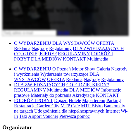
z nadchodzącymi wydarzeniami
Zapisz się do naszego newslettera
Wyślij
O WYDARZENIU
DLA WYSTAWCÓW
OFERTA
Reklama
Nagrody
Regulaminy
DLA ZWIEDZAJĄCYCH
CO, GDZIE, KIEDY?
REGULAMINY
PODRÓŻ I
POBYT
DLA MEDIÓW
KONTAKT
Multimedia
O WYDARZENIU
O Poznań Motor Show
Galeria
Nagrody
i wyróżnienia
Wydarzenia towarzyszące
DLA
WYSTAWCÓW
OFERTA
Reklama
Nagrody
Regulaminy
DLA ZWIEDZAJĄCYCH
CO, GDZIE, KIEDY?
REGULAMINY
Multimedia
DLA MEDIÓW
Informacje
prasowe
Materiały do pobrania
Akredytacje
KONTAKT
PODRÓŻ I POBYT
Dojazd
Hotele
Mapa terenu
Parking
Restauracje Garden City
MTP Café
MTP Bistro
Bankomaty
na targach
Udogodnienia dla niepełnosprawnych
Internet Wi-
Fi
Taxi
Airport Voucher
Pierwsza pomoc
Organizator