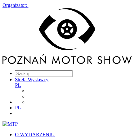
Organizator:
Strefa Wystawcy
PL
PL
O WYDARZENIU