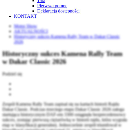
Taxi
Pierwsza pomoc
Deklaracja dostępności
KONTAKT
Motor Show
AKTUALNOŚCI
Historyczny sukces Kamena Rally Team w Dakar Classic
2026
Historyczny sukces Kamena Rally Team
w Dakar Classic 2026
Podziel się
Zespół Kamena Rally Team zapisał się na kartach historii Rajdu
Dakar Classic. Podczas trzeciego etapu Dakar Classic 2026 załoga
startująca historycznym DAF-em 3300 osiągnęła bezprecedensowy
sukces, zostając pierwszą ciężarówką w historii rajdu, która wygrała
etap w klasyfikacji generalnej. Jednocześnie zespół triumfował w