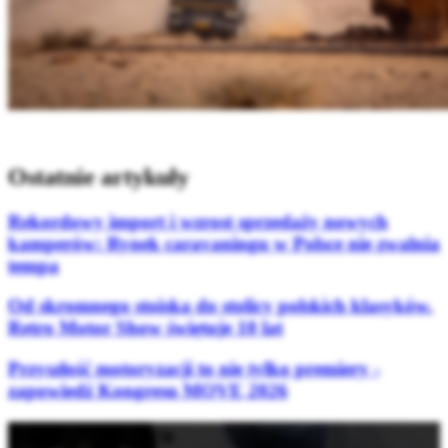
Ostatnie artykuły
Rekordowy import i wzrost sprzedaży nowych
kamperów: Rynek caravaningu w Polsce nie zwalnia
tempa
Od skromnego stoiska do stolicy polskich klasyków.
Retro Motor Show świętuje 10 lat
Przyszłość motoryzacji to nie tylko premiery -
zapowiedź Kongresu MOVE 2026
Bądź na bieżąco