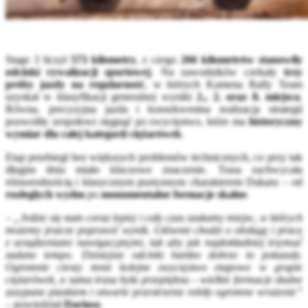
Stage 3 liczył
573 kilometry
, z czego
266 kilometrów stanowiły
odcinki rywalizacji sportowej
. Na zawodników czekały
trzy
próby jazdy na regularność
, w których Kamena Rally Team
uzyskał w klasyfikacji generalnej wyniki
2., 2. oraz 8. miejsca
.
Równa, precyzyjna jazda i konsekwentna realizacja strategii
pozwoliły zespołowi sięgnąć po zwycięstwo, które ma
historyczny
wymiar dla całej kategorii ciężarówek
.
Etap przebiegł bez większych problemów technicznych, co przy tak
długim dniu miało kluczowe znaczenie. Trasa zachwycała
różnorodnością i klasycznym pustynnym charakterem Dakaru – od
rozległych wydm
po
monumentalne formacje skalne
.
–
„Jedzie się nam coraz lepiej i cały czas szukamy miejsc, w których
możemy jeszcze poprawić wynik. Głównie chodzi o obsługę i pracę
z urządzeniami nawigacyjnymi, tak aby jak najdokładniej trzymać
zadane tempo. Dzisiejsze odcinki bardzo dobrze to pokazały.
Ogromnie cieszy mnie kolejne zwycięstwo etapowe w grupie
ciężarówek, a sama trasa była przepiękna – wielkie formacje skalne
zasypane piaskiem i otwarte przestrzenie robiły ogromne wrażenie”
– powiedział
Dariusz
.