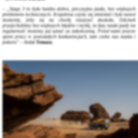
–
„Stage 3 to była bardzo dobra, precyzyjna jazda, bez większych
problemów technicznych. Krajobraz często się zmieniał i były nawet
momenty, żeby się na chwilę rozejrzeć dookoła. Odcinek
przejechaliśmy bez większych błędów i myślę, że fazę nauki jazdy na
regularność możemy już uznać za zakończoną. Przed nami jeszcze
sporo pracy w pozostałych konkurencjach, tam czeka nas nauka i
pokora”
– dodał
Tomasz
.