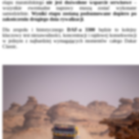
etapu maratońskiego
nie jest dozwolone wsparcie serwisowe
–
wszystkie ewentualne naprawy muszą zostać wykonane
samodzielnie.
Wyniki etapu zostaną podsumowane dopiero po
zakończeniu drugiego dnia rywalizacji
.
Dla zespołu i historycznego
DAF-a 3300
będzie to kolejny
kluczowy test niezawodności, koncentracji i rajdowej konsekwencji
w jednym z najbardziej wymagających momentów całego Dakar
Classic.