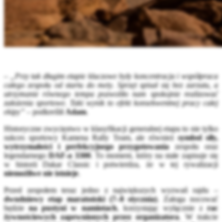
–
„Przy tak długim etapie kluczowe były koncentracja i współpraca
całego zespołu od startu do mety. Sprzęt spisał się bez zarzutu, a
utrzymanie równego tempa pozwoliło nam spokojnie realizować
założenia sportowe. Taki wynik to efekt konsekwentnej pracy całej
ekipy”
– podkreślił
Adam
.
Historyczne zwycięstwo w klasyfikacji generalnej etapu to nie tylko
sukces sportowy Kamena Rally Team, ale również
symbol siły,
wytrzymałości i perfekcyjnego przygotowania
zespołu oraz
legendarnego
DAF-a 3300
. To moment, który na stałe zapisuje się
w historii Dakar Classic i potwierdza, że w tej rywalizacji
niemożliwe nie istnieje
.
Przed zespołem teraz jedno z największych wyzwań rajdu –
dwudniowy etap maratoński (7–8 stycznia)
. Załoga nocować
będzie
na pustyni w namiotach
, korzystając wyłącznie z
rac
żywnościowych zapewnionych przez organizatora
. W trakcie