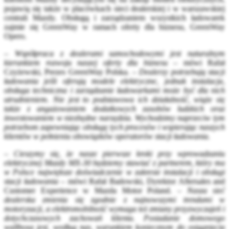
pojawią się także w placówkach sieci dealerskiej i w warszawskiej
centrali Mazdy. Obsługą i zarządzaniem wszystkich ładowarek
zajmie się GreenWay w ramach oferty dla biznesu, GreenWay
Opero.
–
Współpraca z dealerami samochodowymi jest naturalnym
kierunkiem rozwoju naszej oferty dla biznesu
– mówi Rafał
Czyżewski, Prezes GreenWay Polska. –
Dealerzy potrzebują stacji
ładowania jeśli oferują modele elektryczne, jednak instalacja,
obsługa techniczna i zarządzanie ładowarkami może być dla nich
utrudnieniem. Nie jest to podstawowa ich działalność, wiąże się
także z angażowaniem dodatkowych zasobów ludzkich oraz
inwestowaniem w niezbędne narzędzia. Wychodzimy naprzeciw tym
potrzebom zapewniając obsługę tych procesów i wspierając naszych
klientów w pełnieniu obowiązków operatorów stacji ładowania.
–
Cieszymy się, że nasze pierwsze kroki przy wprowadzaniu
elektrycznej Mazdy MX-30 będziemy stawiać z partnerem, który ma
w Polsce największe doświadczenie w zakresie instalacji i obsługi
stacji ładowania
– mówi Rafał Badowski, Dyrektor Aftersales and
Customer Experience w Mazda Motor Poland. –
Nasza sieć
dealerska zmienia się zgodnie z najnowszymi trendami w
motoryzacji, a elektromobilność wymaga też zmiany przyzwyczajeń i
dotychczasowych zachowań klienta. Posiadanie domowego
wallboxa jest, według nas, warunkiem koniecznym do osiągnięcia