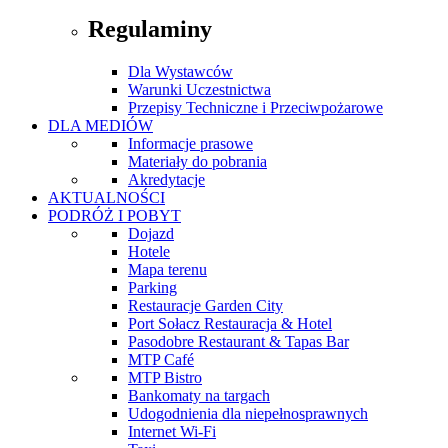
Regulaminy
Dla Wystawców
Warunki Uczestnictwa
Przepisy Techniczne i Przeciwpożarowe
DLA MEDIÓW
Informacje prasowe
Materiały do pobrania
Akredytacje
AKTUALNOŚCI
PODRÓŻ I POBYT
Dojazd
Hotele
Mapa terenu
Parking
Restauracje Garden City
Port Sołacz Restauracja & Hotel
Pasodobre Restaurant & Tapas Bar
MTP Café
MTP Bistro
Bankomaty na targach
Udogodnienia dla niepełnosprawnych
Internet Wi-Fi