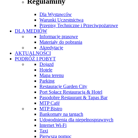
Regulaminy
Dla Wystawców
Warunki Uczestnictwa
Przepisy Techniczne i Przeciwpożarowe
DLA MEDIÓW
Informacje prasowe
Materiały do pobrania
Akredytacje
AKTUALNOŚCI
PODRÓŻ I POBYT
Dojazd
Hotele
Mapa terenu
Parking
Restauracje Garden City
Port Sołacz Restauracja & Hotel
Pasodobre Restaurant & Tapas Bar
MTP Café
MTP Bistro
Bankomaty na targach
Udogodnienia dla niepełnosprawnych
Internet Wi-Fi
Taxi
Pierwsza pomoc