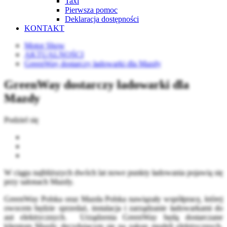
Taxi
Pierwsza pomoc
Deklaracja dostępności
KONTAKT
Motor Show
AKTUALNOŚCI
GreenWay dostarczy ładowarki dla Mazdy
GreenWay dostarczy ładowarki dla
Mazdy
Podziel się
W ciągu najbliższych dwóch lat nowe punkty ładowania pojawią się
przy salonach Mazdy.
GreenWay Polska oraz Mazda Polska nawiązały współpracę, której
owocem będzie sprzedaż, instalacja i zarządzanie ładowarkami do
aut elektrycznych.
Urządzenia GreenWay będą dostarczane
klientom Mazdy decydującym się na zakup modeli elektrycznych,