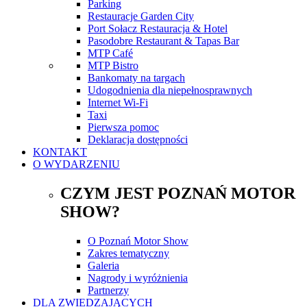
Parking
Restauracje Garden City
Port Sołacz Restauracja & Hotel
Pasodobre Restaurant & Tapas Bar
MTP Café
MTP Bistro
Bankomaty na targach
Udogodnienia dla niepełnosprawnych
Internet Wi-Fi
Taxi
Pierwsza pomoc
Deklaracja dostępności
KONTAKT
O WYDARZENIU
CZYM JEST POZNAŃ MOTOR
SHOW?
O Poznań Motor Show
Zakres tematyczny
Galeria
Nagrody i wyróżnienia
Partnerzy
DLA ZWIEDZAJĄCYCH