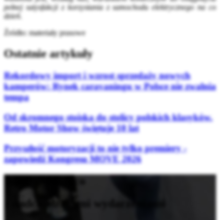
pełnej satysfakcji z korzystania z samochodu elektrycznego na co
dzień.
Źródło: materiały prasowe
Ostatnie artykuły
Rekordowy import i wzrost sprzedaży nowych
kamperów: Rynek caravaningu w Polsce nie zwalnia
tempa
Od skromnego stoiska do stolicy polskich klasyków.
Retro Motor Show świętuje 10 lat
Przyszłość motoryzacji to nie tylko premiery -
zapowiedź Kongresu MOVE 2026
Bądź na bieżąco
z nadchodzącymi wydarzeniami