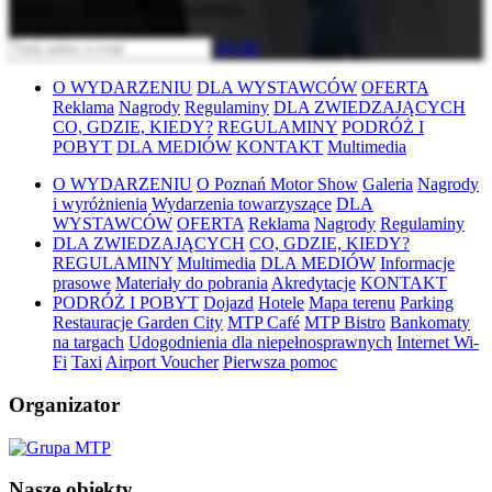
Zapisz się do naszego newslettera
Wyślij
O WYDARZENIU
DLA WYSTAWCÓW
OFERTA
Reklama
Nagrody
Regulaminy
DLA ZWIEDZAJĄCYCH
CO, GDZIE, KIEDY?
REGULAMINY
PODRÓŻ I
POBYT
DLA MEDIÓW
KONTAKT
Multimedia
O WYDARZENIU
O Poznań Motor Show
Galeria
Nagrody
i wyróżnienia
Wydarzenia towarzyszące
DLA
WYSTAWCÓW
OFERTA
Reklama
Nagrody
Regulaminy
DLA ZWIEDZAJĄCYCH
CO, GDZIE, KIEDY?
REGULAMINY
Multimedia
DLA MEDIÓW
Informacje
prasowe
Materiały do pobrania
Akredytacje
KONTAKT
PODRÓŻ I POBYT
Dojazd
Hotele
Mapa terenu
Parking
Restauracje Garden City
MTP Café
MTP Bistro
Bankomaty
na targach
Udogodnienia dla niepełnosprawnych
Internet Wi-
Fi
Taxi
Airport Voucher
Pierwsza pomoc
Organizator
Nasze obiekty