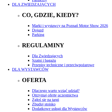
DLA ZWIEDZAJĄCYCH
CO, GDZIE, KIEDY?
Marki i wystawcy na Poznań Motor Show 2026
Dojazd
Parking
REGULAMINY
Dla Zwiedzających
Szatni i bagażu
Przepisy techniczne i przeciwpożarowe
DLA WYSTAWCÓW
OFERTA
Dlaczego warto wziąć udział?
Otrzymaj ofertę uczestnictwa
Zgłoś się na targi
Zbuduj stoisko
Dodatkowe usługi dla Wystawców