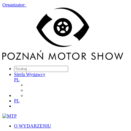
Organizator:
Strefa Wystawcy
PL
PL
O WYDARZENIU