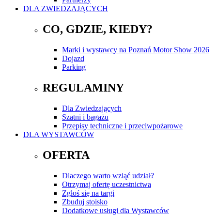
DLA ZWIEDZAJĄCYCH
CO, GDZIE, KIEDY?
Marki i wystawcy na Poznań Motor Show 2026
Dojazd
Parking
REGULAMINY
Dla Zwiedzających
Szatni i bagażu
Przepisy techniczne i przeciwpożarowe
DLA WYSTAWCÓW
OFERTA
Dlaczego warto wziąć udział?
Otrzymaj ofertę uczestnictwa
Zgłoś się na targi
Zbuduj stoisko
Dodatkowe usługi dla Wystawców