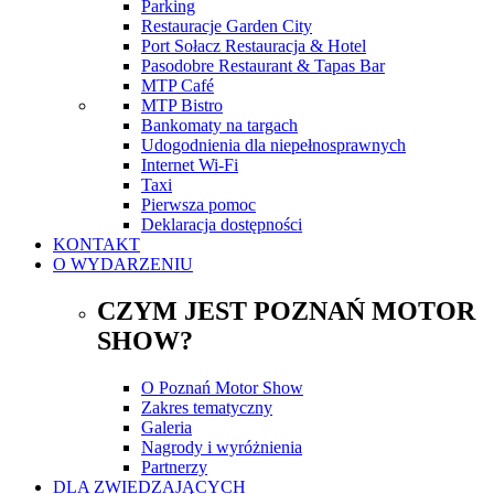
Parking
Restauracje Garden City
Port Sołacz Restauracja & Hotel
Pasodobre Restaurant & Tapas Bar
MTP Café
MTP Bistro
Bankomaty na targach
Udogodnienia dla niepełnosprawnych
Internet Wi-Fi
Taxi
Pierwsza pomoc
Deklaracja dostępności
KONTAKT
O WYDARZENIU
CZYM JEST POZNAŃ MOTOR
SHOW?
O Poznań Motor Show
Zakres tematyczny
Galeria
Nagrody i wyróżnienia
Partnerzy
DLA ZWIEDZAJĄCYCH