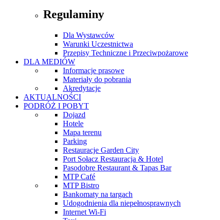
Regulaminy
Dla Wystawców
Warunki Uczestnictwa
Przepisy Techniczne i Przeciwpożarowe
DLA MEDIÓW
Informacje prasowe
Materiały do pobrania
Akredytacje
AKTUALNOŚCI
PODRÓŻ I POBYT
Dojazd
Hotele
Mapa terenu
Parking
Restauracje Garden City
Port Sołacz Restauracja & Hotel
Pasodobre Restaurant & Tapas Bar
MTP Café
MTP Bistro
Bankomaty na targach
Udogodnienia dla niepełnosprawnych
Internet Wi-Fi