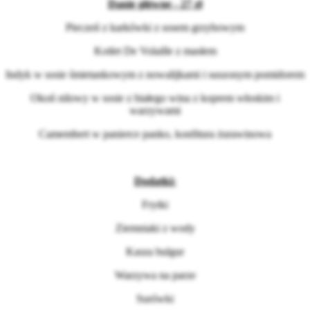
Danie główne - 27 zł
Pieczeń z karkówki z sosem grzybowym
Kotlet De Volaille z masłem
Indyk w sosie śmietankowym z nowalijkami i suszonym pomidorem
Okoń nilowy w sosie z białego wina z koprem włoskim i
warzywami
Camembert w panierce panko, konfitura żurawinowa
Dodatki:
Frytki
Ziemniaki z wody
Kasza bulgur
Warzywa na parze
Surówki