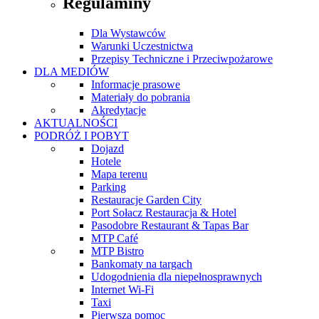
Regulaminy
Dla Wystawców
Warunki Uczestnictwa
Przepisy Techniczne i Przeciwpożarowe
DLA MEDIÓW
Informacje prasowe
Materiały do pobrania
Akredytacje
AKTUALNOŚCI
PODRÓŻ I POBYT
Dojazd
Hotele
Mapa terenu
Parking
Restauracje Garden City
Port Sołacz Restauracja & Hotel
Pasodobre Restaurant & Tapas Bar
MTP Café
MTP Bistro
Bankomaty na targach
Udogodnienia dla niepełnosprawnych
Internet Wi-Fi
Taxi
Pierwsza pomoc