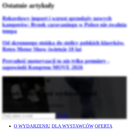
Ostatnie artykuły
Rekordowy import i wzrost sprzedaży nowych
kamperów: Rynek caravaningu w Polsce nie zwalnia
tempa
Od skromnego stoiska do stolicy polskich klasyków.
Retro Motor Show świętuje 10 lat
Przyszłość motoryzacji to nie tylko premiery -
zapowiedź Kongresu MOVE 2026
Bądź na bieżąco
z nadchodzącymi wydarzeniami
Zapisz się do naszego newslettera
Wyślij
O WYDARZENIU
DLA WYSTAWCÓW
OFERTA