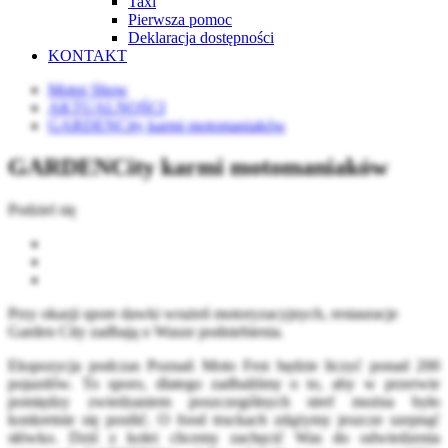
Taxi
Pierwsza pomoc
Deklaracja dostępności
KONTAKT
Motor Show
AKTUALNOŚCI
GARDENCity karmi motomaniaków
GARDENCity karmi motomaniaków
Podziel się
Przy okazji spore dawki wrażeń motoryzacyjnych, restauracje
Garden City zadbają o Wasze podniebienia.
Ekspozycja podczas Poznań Moto Fest będzie liczyć ponad 200
pojazdów. To sporo, dlatego zadbaliśmy o to, aby w przerwie
pomiędzy zwiedzaniem poszczególnych stref można było
konkretnie się posilić. O food truckach zdążymy jeszcze szepnąć
słówko. Dziś z kolei chcemy zachęcić Was do odwiedzenia