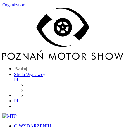
Organizator:
Strefa Wystawcy
PL
PL
O WYDARZENIU