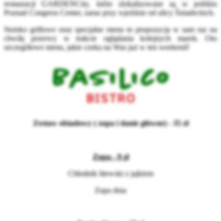
restauracji GARDENCity, które zlokalizowane są w pobliżu
Poznań Congress Center, zaraz przy wjeździe od ulicy Śniadeckich.
Stoisko grillowe oraz specjalne menu to propozycja w sam raz na
chwilę przerwy w trakcie oglądania kolejnych marek. Oto
szczegółowe menu, jakie czeka na Was już w ten weekend!
Zestaw obiadowy ( zupa i danie główne) - 35 zł
Zupa - 9 zł
Chłodnik litewski z jajkiem
Zupa dnia