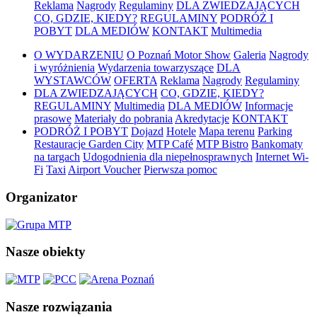
Reklama
Nagrody
Regulaminy
DLA ZWIEDZAJĄCYCH
CO, GDZIE, KIEDY?
REGULAMINY
PODRÓŻ I
POBYT
DLA MEDIÓW
KONTAKT
Multimedia
O WYDARZENIU
O Poznań Motor Show
Galeria
Nagrody
i wyróżnienia
Wydarzenia towarzyszące
DLA
WYSTAWCÓW
OFERTA
Reklama
Nagrody
Regulaminy
DLA ZWIEDZAJĄCYCH
CO, GDZIE, KIEDY?
REGULAMINY
Multimedia
DLA MEDIÓW
Informacje
prasowe
Materiały do pobrania
Akredytacje
KONTAKT
PODRÓŻ I POBYT
Dojazd
Hotele
Mapa terenu
Parking
Restauracje Garden City
MTP Café
MTP Bistro
Bankomaty
na targach
Udogodnienia dla niepełnosprawnych
Internet Wi-
Fi
Taxi
Airport Voucher
Pierwsza pomoc
Organizator
Nasze obiekty
Nasze rozwiązania