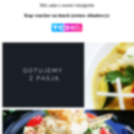
Mix sałat z sosem vinaigrette
Kup voucher na lunch (zestaw obiadowy):