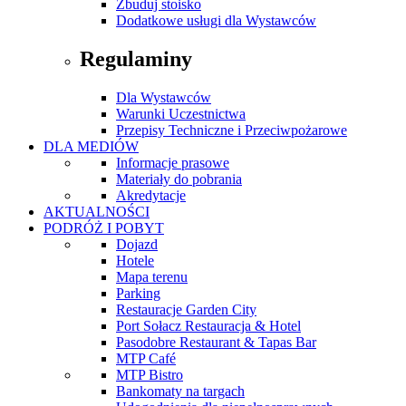
Zbuduj stoisko
Dodatkowe usługi dla Wystawców
Regulaminy
Dla Wystawców
Warunki Uczestnictwa
Przepisy Techniczne i Przeciwpożarowe
DLA MEDIÓW
Informacje prasowe
Materiały do pobrania
Akredytacje
AKTUALNOŚCI
PODRÓŻ I POBYT
Dojazd
Hotele
Mapa terenu
Parking
Restauracje Garden City
Port Sołacz Restauracja & Hotel
Pasodobre Restaurant & Tapas Bar
MTP Café
MTP Bistro
Bankomaty na targach