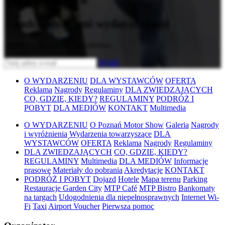
Bądź na bieżąco
z nadchodzącymi wydarzeniami
Zapisz się do naszego newslettera
Wyślij
O WYDARZENIU
DLA WYSTAWCÓW
OFERTA
Reklama
Nagrody
Regulaminy
DLA ZWIEDZAJĄCYCH
CO, GDZIE, KIEDY?
REGULAMINY
PODRÓŻ I
POBYT
DLA MEDIÓW
KONTAKT
Multimedia
O WYDARZENIU
O Poznań Motor Show
Galeria
Nagrody
i wyróżnienia
Wydarzenia towarzyszące
DLA
WYSTAWCÓW
OFERTA
Reklama
Nagrody
Regulaminy
DLA ZWIEDZAJĄCYCH
CO, GDZIE, KIEDY?
REGULAMINY
Multimedia
DLA MEDIÓW
Informacje
prasowe
Materiały do pobrania
Akredytacje
KONTAKT
PODRÓŻ I POBYT
Dojazd
Hotele
Mapa terenu
Parking
Restauracje Garden City
MTP Café
MTP Bistro
Bankomaty
na targach
Udogodnienia dla niepełnosprawnych
Internet Wi-
Fi
Taxi
Airport Voucher
Pierwsza pomoc