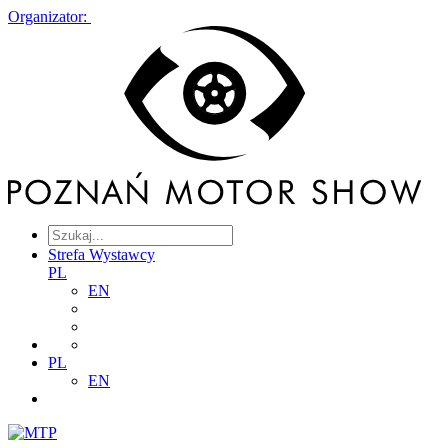
Organizator:
Strefa Wystawcy
PL
EN
PL
EN