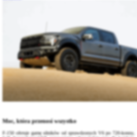
Moc, która przenosi wszystko
F-150 oferuje gamę silników od sprawdzonych V6 po 720-konny,