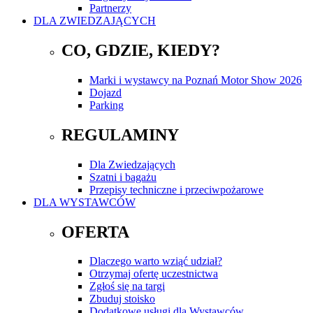
Partnerzy
DLA ZWIEDZAJĄCYCH
CO, GDZIE, KIEDY?
Marki i wystawcy na Poznań Motor Show 2026
Dojazd
Parking
REGULAMINY
Dla Zwiedzających
Szatni i bagażu
Przepisy techniczne i przeciwpożarowe
DLA WYSTAWCÓW
OFERTA
Dlaczego warto wziąć udział?
Otrzymaj ofertę uczestnictwa
Zgłoś się na targi
Zbuduj stoisko
Dodatkowe usługi dla Wystawców