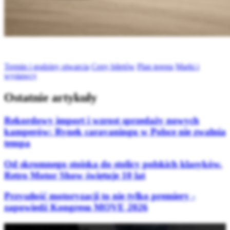
Termin i godziny otwarcia
Ceny biletów
Plan terenu
Marki i
wystawcy
Ostatnie artykuły
Rekordowy import i wzrost sprzedaży nowych
kamperów: Rynek caravaningu w Polsce nie zwalnia
tempa
Od skromnego stoiska do stolicy polskich klasyków.
Retro Motor Show świętuje 10 lat
Przyszłość motoryzacji to nie tylko premiery -
zapowiedź Kongresu MOVE 2026