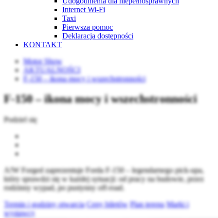
Udogodnienia dla niepełnosprawnych
Internet Wi-Fi
Taxi
Pierwsza pomoc
Deklaracja dostępności
KONTAKT
Motor Show
AKTUALNOŚCI
F-150 – ikona mocy i wszechstronności
F-150 – ikona mocy i wszechstronności
Podziel się
A!W Forged zaprezentuje Forda F-150 – legendarnego pick-upa,
który sprawdzi się w każdej sytuacji: od pracy na budowie, przez
rodzinny wypad, po pustynny off-road.
Termin i godziny otwarcia
Ceny biletów
Plan terenu
Marki i
wystawcy