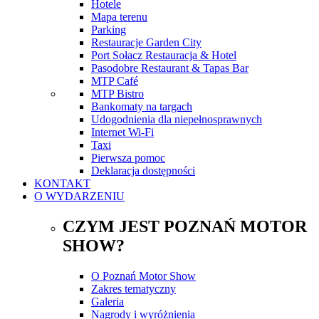
Hotele
Mapa terenu
Parking
Restauracje Garden City
Port Sołacz Restauracja & Hotel
Pasodobre Restaurant & Tapas Bar
MTP Café
MTP Bistro
Bankomaty na targach
Udogodnienia dla niepełnosprawnych
Internet Wi-Fi
Taxi
Pierwsza pomoc
Deklaracja dostępności
KONTAKT
O WYDARZENIU
CZYM JEST POZNAŃ MOTOR
SHOW?
O Poznań Motor Show
Zakres tematyczny
Galeria
Nagrody i wyróżnienia