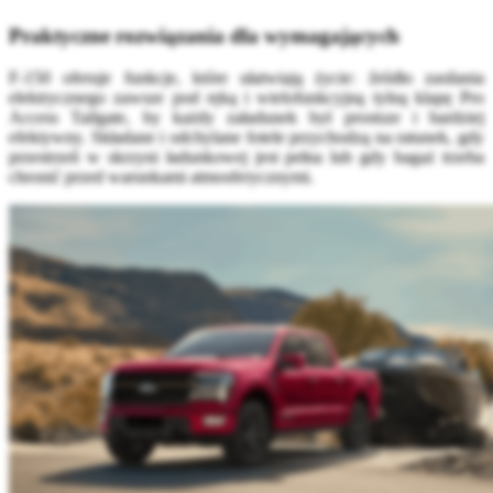
Praktyczne rozwiązania dla wymagających
F-150 oferuje funkcje, które ułatwiają życie: źródło zasilania
elektrycznego zawsze pod ręką i wielofunkcyjną tylną klapę Pro
Access Tailgate, by każdy załadunek był prostsze i bardziej
efektywny. Składane i odchylane fotele przychodzą na ratunek, gdy
przestrzeń w skrzyni ładunkowej jest pełna lub gdy bagaż trzeba
chronić przed warunkami atmosferycznymi.