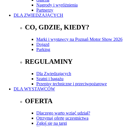
Nagrody i wyróżnienia
Partnerzy
DLA ZWIEDZAJĄCYCH
CO, GDZIE, KIEDY?
Marki i wystawcy na Poznań Motor Show 2026
Dojazd
Parking
REGULAMINY
Dla Zwiedzających
Szatni i bagażu
Przepisy techniczne i przeciwpożarowe
DLA WYSTAWCÓW
OFERTA
Dlaczego warto wziąć udział?
Otrzymaj ofertę uczestnictwa
Zgłoś się na targi