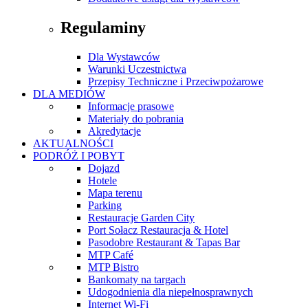
Regulaminy
Dla Wystawców
Warunki Uczestnictwa
Przepisy Techniczne i Przeciwpożarowe
DLA MEDIÓW
Informacje prasowe
Materiały do pobrania
Akredytacje
AKTUALNOŚCI
PODRÓŻ I POBYT
Dojazd
Hotele
Mapa terenu
Parking
Restauracje Garden City
Port Sołacz Restauracja & Hotel
Pasodobre Restaurant & Tapas Bar
MTP Café
MTP Bistro
Bankomaty na targach
Udogodnienia dla niepełnosprawnych
Internet Wi-Fi