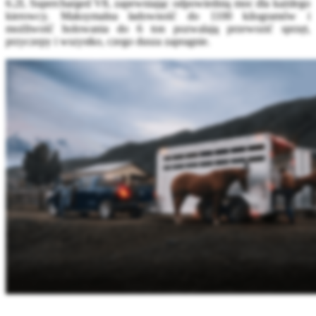
6.2L Supercharged V8, zapewniając odpowiednią moc dla każdego
kierowcy. Maksymalna ładowność do 1100 kilogramów i
możliwość holowania do 6 ton pozwalają przewozić sprzęt,
przyczepy i wszystko, czego dusza zapragnie.