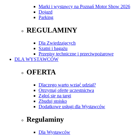
Marki i wystawcy na Poznań Motor Show 2026
Dojazd
Parking
REGULAMINY
Dla Zwiedzających
Szatni i bagażu
Przepisy techniczne i przeciwpożarowe
DLA WYSTAWCÓW
OFERTA
Dlaczego warto wziąć udział?
Otrzymaj ofertę uczestnictwa
Zgłoś się na targi
Zbuduj stoisko
Dodatkowe usługi dla Wystawców
Regulaminy
Dla Wystawców