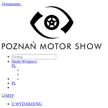
Organizator:
Strefa Wystawcy
PL
PL
O WYDARZENIU