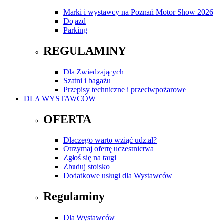
Marki i wystawcy na Poznań Motor Show 2026
Dojazd
Parking
REGULAMINY
Dla Zwiedzających
Szatni i bagażu
Przepisy techniczne i przeciwpożarowe
DLA WYSTAWCÓW
OFERTA
Dlaczego warto wziąć udział?
Otrzymaj ofertę uczestnictwa
Zgłoś się na targi
Zbuduj stoisko
Dodatkowe usługi dla Wystawców
Regulaminy
Dla Wystawców