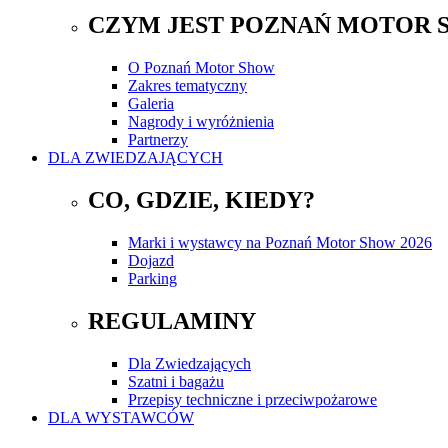
CZYM JEST POZNAŃ MOTOR 
O Poznań Motor Show
Zakres tematyczny
Galeria
Nagrody i wyróżnienia
Partnerzy
DLA ZWIEDZAJĄCYCH
CO, GDZIE, KIEDY?
Marki i wystawcy na Poznań Motor Show 2026
Dojazd
Parking
REGULAMINY
Dla Zwiedzających
Szatni i bagażu
Przepisy techniczne i przeciwpożarowe
DLA WYSTAWCÓW