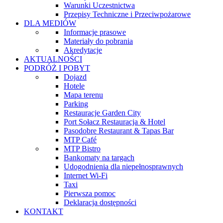
Warunki Uczestnictwa
Przepisy Techniczne i Przeciwpożarowe
DLA MEDIÓW
Informacje prasowe
Materiały do pobrania
Akredytacje
AKTUALNOŚCI
PODRÓŻ I POBYT
Dojazd
Hotele
Mapa terenu
Parking
Restauracje Garden City
Port Sołacz Restauracja & Hotel
Pasodobre Restaurant & Tapas Bar
MTP Café
MTP Bistro
Bankomaty na targach
Udogodnienia dla niepełnosprawnych
Internet Wi-Fi
Taxi
Pierwsza pomoc
Deklaracja dostępności
KONTAKT