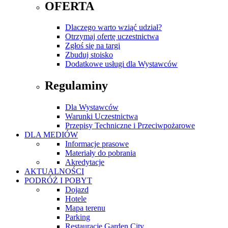
OFERTA
Dlaczego warto wziąć udział?
Otrzymaj ofertę uczestnictwa
Zgłoś się na targi
Zbuduj stoisko
Dodatkowe usługi dla Wystawców
Regulaminy
Dla Wystawców
Warunki Uczestnictwa
Przepisy Techniczne i Przeciwpożarowe
DLA MEDIÓW
Informacje prasowe
Materiały do pobrania
Akredytacje
AKTUALNOŚCI
PODRÓŻ I POBYT
Dojazd
Hotele
Mapa terenu
Parking
Restauracje Garden City